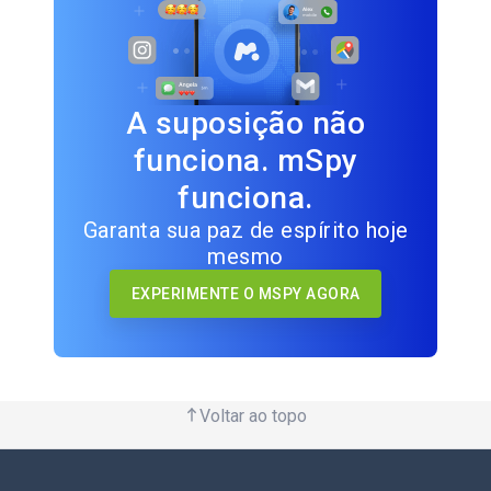
A suposição não
funciona. mSpy
funciona.
Garanta sua paz de espírito hoje
mesmo
EXPERIMENTE O MSPY AGORA
Voltar ao topo