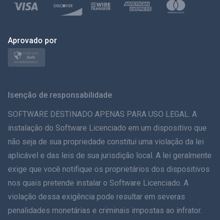
Polonês
日本
Aprovado por
Nórdico
Svenska
Isenção de responsabilidade
ภาษาไทย
SOFTWARE DESTINADO APENAS PARA USO LEGAL. A
instalação do Software Licenciado em um dispositivo que
简体中文
não seja de sua propriedade constitui uma violação da lei
aplicável e das leis de sua jurisdição local. A lei geralmente
Dansk
exige que você notifique os proprietários dos dispositivos
हिंदी
nos quais pretende instalar o Software Licenciado. A
violação dessa exigência pode resultar em severas
Holandês
penalidades monetárias e criminais impostas ao infrator.