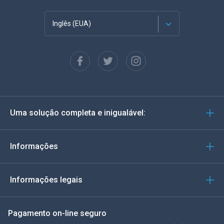
Inglês (EUA)
Francês
Espanhol
Alemão
Uma solução completa e inigualável:
Português
Italiano
Informações
العربية
Informações legais
한국의
Pagamento on-line seguro
Türkçe