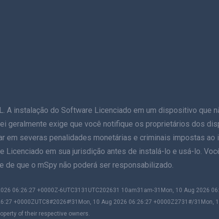
stalação do Software Licenciado em um dispositivo que não s
 A lei geralmente exige que você notifique os proprietários dos d
ar em severas penalidades monetárias e criminais impostas ao in
e Licenciado em sua jurisdição antes de instalá-lo e usá-lo. Voc
nte de que o mSpy não poderá ser responsabilizado.
g 2026 06:26:27 +0000Z-6UTC3131UTC202631 10am31am-31Mon, 10 Aug 2026 0
6:27 +0000ZUTC8#2026#!31Mon, 10 Aug 2026 06:26:27 +0000Z2731#/31Mon, 
perty of their respective owners.