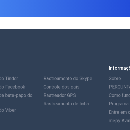
Informaç
do Tinder
Rastreamento do Skype
Sobre
do Facebook
Controle dos pais
PERGUNT
de bate-papo do
Rastreador GPS
Como func
Rastreamento de linha
Programa 
do Viber
Entre em 
mSpy Aval