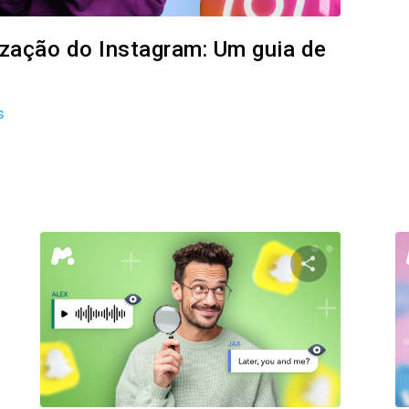
lização do Instagram: Um guia de
s
ilhe este artigo
Compartilhe e
Facebook
Twitter
Facebo
Copiar link