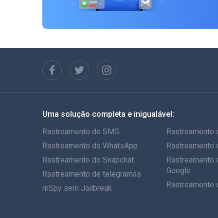
Uma solução completa e inigualável:
Rastreamento de SMS
Rastreamento 
Rastreamento do WhatsApp
Rastreamento 
Rastreamento do Snapchat
Rastreamento 
Google
Rastreamento de telegramas
Rastreamento 
mSpy sem Jailbreak