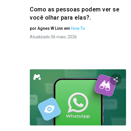
Como as pessoas podem ver se
você olhar para elas?.
por
Agnes W Linn
em
How To
Atualizado 06 maio, 2026
Compart
Twitter