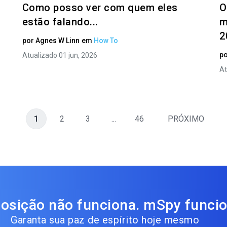
Como posso ver com quem eles
O
estão falando...
m
2
por
Agnes W Linn
em
How To
p
Atualizado 01 jun, 2026
At
1
2
3
...
46
PRÓXIMO
osição não funciona. mSpy funcio
Garanta sua paz de espírito hoje mesmo