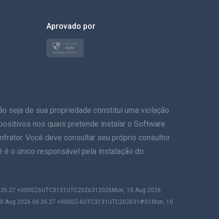
한국의
Aprovado por
Türkçe
Polonês
日本
eja de sua propriedade constitui uma violação
Nórdico
ispositivos nos quais pretende instalar o Software
Svenska
frator. Você deve consultar seu próprio consultor
ê é o único responsável pela instalação do
ภาษาไทย
简体中文
6:26:27 +0000Z6UTC3131UTC2026312026Mon, 10 Aug 2026
10 Aug 2026 06:26:27 +0000Z-6UTC3131UTC202631#!31Mon, 10
Dansk