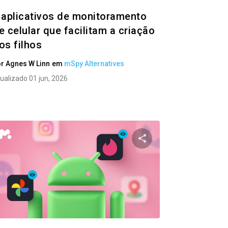
 aplicativos de monitoramento
e celular que facilitam a criação
os filhos
or
Agnes W Linn
em
mSpy Alternatives
ualizado 01 jun, 2026
ste artigo
Compartilhe este ar
ok
Twitter
Facebook
Copiar link
Copi