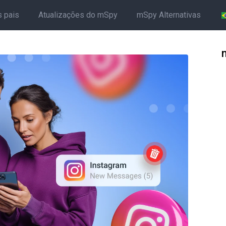
s pais
Atualizações do mSpy
mSpy Alternativas