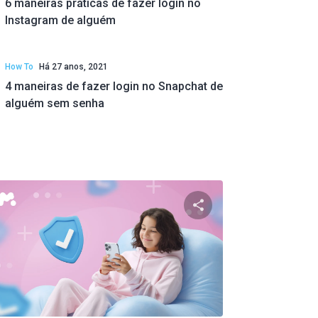
6 maneiras práticas de fazer login no
Instagram de alguém
How To
Há 27 anos, 2021
4 maneiras de fazer login no Snapchat de
alguém sem senha
ste artigo
Compartilhe este ar
ok
Twitter
Facebook
Copiar link
Copi