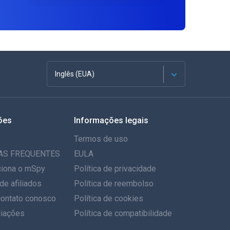
Inglês (EUA)
Francês
ões
Informações legais
Espanhol
Termos de uso
Alemão
AS FREQUENTES
EULA
iona o mSpy
Política de privacidade
Português
de afiliados
Política de reembolso
contato conosco
Italiano
Política de cookies
iações
Política de compatibilidade
العربية