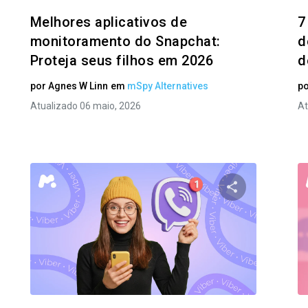
Melhores aplicativos de
7
monitoramento do Snapchat:
d
Proteja seus filhos em 2026
d
por
Agnes W Linn
em
mSpy Alternatives
p
Atualizado 06 maio, 2026
At
ilhe este artigo
Compartilhe e
Facebook
Twitter
Facebo
Copiar link