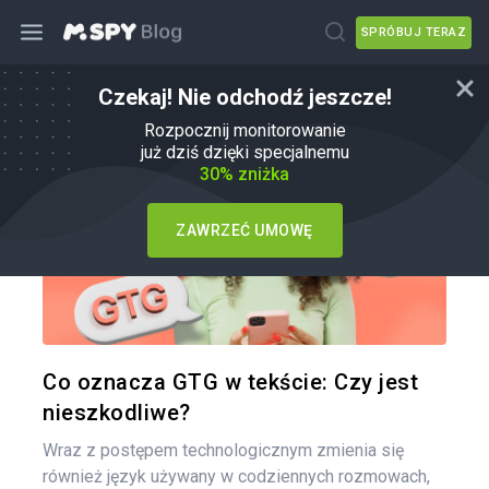
SPRÓBUJ TERAZ
Czekaj! Nie odchodź jeszcze!
Porady dla rodziców
Rozpocznij monitorowanie
już dziś dzięki specjalnemu
30% zniżka
ZAWRZEĆ UMOWĘ
Udo
Twitter
Co oznacza GTG w tekście: Czy jest
nieszkodliwe?
Wraz z postępem technologicznym zmienia się
również język używany w codziennych rozmowach,