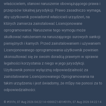
właścicielem, stanowi naruszenie obowiązującego prawa i
हिंदी
przepisów lokalnej jurysdykcji. Prawo zasadniczo wymaga,
aby użytkownik powiadomił właścicieli urządzeń, na
Holenderski
których zamierza zainstalować Licencjonowane
oprogramowanie. Naruszenie tego wymogu może
עברית
skutkować nałożeniem na naruszającego surowych sankcji
Rumunia
pieniężnych i karnych. Przed zainstalowaniem i używaniem
Licencjonowanego oprogramowania użytkownik powinien
Ελληνικά
skonsultować się ze swoim doradcą prawnym w sprawie
legalności korzystania z niego w jego jurysdykcji.
Tiếng Việt
Użytkownik ponosi wyłączną odpowiedzialność za
zainstalowanie Licencjonowanego Oprogramowania na
繁體中文
takim urządzeniu i jest świadomy, że mSpy nie ponosi za to
Slovenčina
odpowiedzialności.
Bahasa Melayu
© #!31Fri, 07 Aug 2026 04:22:14 +0000Z1431#31Fri, 07 Aug 2026 04:22:14