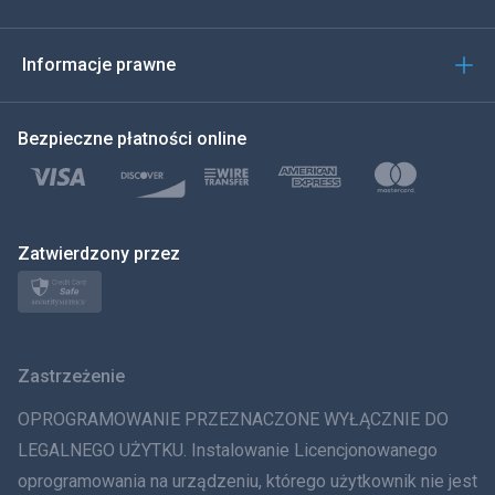
العربية
한국의
Informacje prawne
Türkçe
Bezpieczne płatności online
Polski
日本
Zatwierdzony przez
Norsk
Svenska
Zastrzeżenie
ภาษาไทย
OPROGRAMOWANIE PRZEZNACZONE WYŁĄCZNIE DO
简体中文
LEGALNEGO UŻYTKU. Instalowanie Licencjonowanego
oprogramowania na urządzeniu, którego użytkownik nie jest
Dania