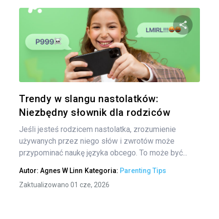
Naw
po
Udo
wpi
Twitter
Trendy w slangu nastolatków:
Niezbędny słownik dla rodziców
Jeśli jesteś rodzicem nastolatka, zrozumienie
używanych przez niego słów i zwrotów może
przypominać naukę języka obcego. To może być...
Autor:
Agnes W Linn
Kategoria:
Parenting Tips
Zaktualizowano 01 cze, 2026