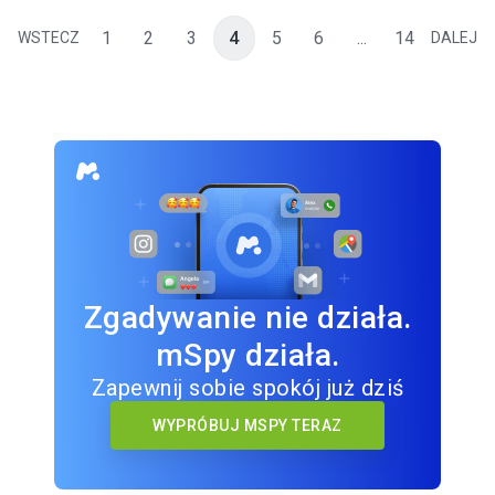
1
2
3
4
5
6
...
14
WSTECZ
DALEJ
Zgadywanie nie działa.
mSpy działa.
Zapewnij sobie spokój już dziś
WYPRÓBUJ MSPY TERAZ