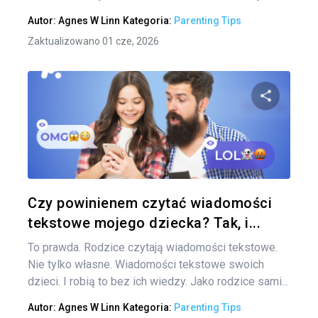
Autor:
Agnes W Linn
Kategoria:
Parenting Tips
Zaktualizowano 01 cze, 2026
Udo
Twitter
Czy powinienem czytać wiadomości
tekstowe mojego dziecka? Tak, i...
To prawda. Rodzice czytają wiadomości tekstowe.
Nie tylko własne. Wiadomości tekstowe swoich
dzieci. I robią to bez ich wiedzy. Jako rodzice sami...
Autor:
Agnes W Linn
Kategoria:
Parenting Tips