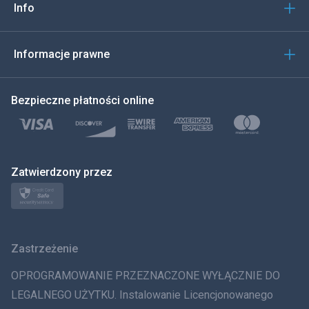
Info
العربية
한국의
Informacje prawne
Türkçe
Bezpieczne płatności online
Polski
日本
Zatwierdzony przez
Norsk
Svenska
Zastrzeżenie
ภาษาไทย
OPROGRAMOWANIE PRZEZNACZONE WYŁĄCZNIE DO
简体中文
LEGALNEGO UŻYTKU. Instalowanie Licencjonowanego