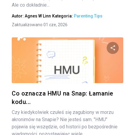
Ale co dokładnie...
Autor:
Agnes W Linn
Kategoria:
Parenting Tips
Zaktualizowano 01 cze, 2026
Udo
Twitter
Co oznacza HMU na Snap: Łamanie
kodu...
Czy kiedykolwiek czułeś się zagubiony w morzu
akronimów na Snapie? Nie jesteś sam. "HMU"
pojawia się wszędzie, od historii po bezpośrednie
wiadomości, pozostawiając wiele...