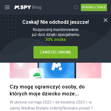
SPRÓBUJ TERAZ
Czekaj! Nie odchodź jeszcze!
Porady dla rodziców
Rozpocznij monitorowanie
już dziś dzięki specjalnemu
30% zniżka
ZAWRZEĆ UMOWĘ
Udo
Twitter
Czy mogę ograniczyć osoby, do
których moje dziecko może...
W okresie od maja 2022 r. do kwietnia 2023 r. w
samej Wielkiej Brytanii zidentyfikowano ponad 1