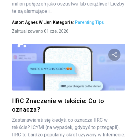
milion połączeń jako oszustwa lub uciążliwe! Liczby
te są alarmujące i...
Autor:
Agnes W Linn
Kategoria:
Parenting Tips
Zaktualizowano 01 cze, 2026
Udo
Twitter
IIRC Znaczenie w tekście: Co to
oznacza?
Zastanawiałeś się kiedyś, co oznacza IIRC w
tekście? ICYMI (na wypadek, gdybyś to przegapił),
IIRC to bardzo popularny skrót używany w Internecie.