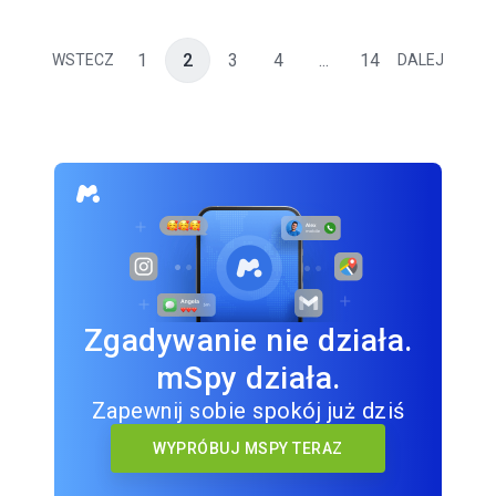
1
2
3
4
...
14
WSTECZ
DALEJ
Zgadywanie nie działa.
mSpy działa.
Zapewnij sobie spokój już dziś
WYPRÓBUJ MSPY TERAZ