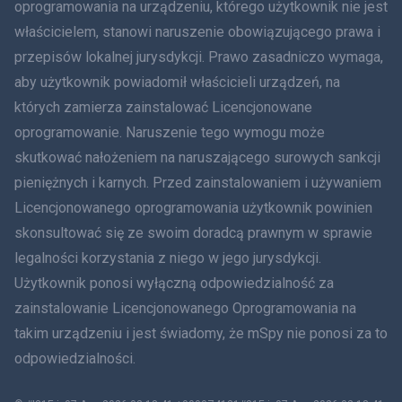
oprogramowania na urządzeniu, którego użytkownik nie jest
Dania
właścicielem, stanowi naruszenie obowiązującego prawa i
हिंदी
przepisów lokalnej jurysdykcji. Prawo zasadniczo wymaga,
aby użytkownik powiadomił właścicieli urządzeń, na
Holenderski
których zamierza zainstalować Licencjonowane
oprogramowanie. Naruszenie tego wymogu może
עברית
skutkować nałożeniem na naruszającego surowych sankcji
Rumunia
pieniężnych i karnych. Przed zainstalowaniem i używaniem
Licencjonowanego oprogramowania użytkownik powinien
Ελληνικά
skonsultować się ze swoim doradcą prawnym w sprawie
legalności korzystania z niego w jego jurysdykcji.
Tiếng Việt
Użytkownik ponosi wyłączną odpowiedzialność za
zainstalowanie Licencjonowanego Oprogramowania na
繁體中文
takim urządzeniu i jest świadomy, że mSpy nie ponosi za to
Slovenčina
odpowiedzialności.
Bahasa Melayu