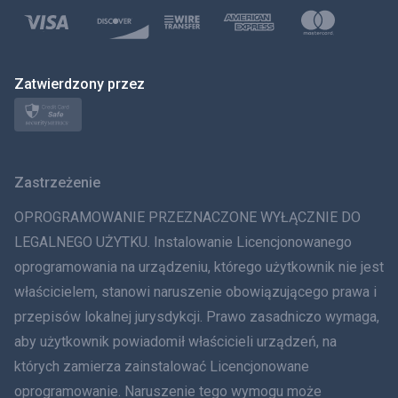
Polski
日本
Zatwierdzony przez
Norsk
Svenska
Zastrzeżenie
ภาษาไทย
OPROGRAMOWANIE PRZEZNACZONE WYŁĄCZNIE DO
简体中文
LEGALNEGO UŻYTKU. Instalowanie Licencjonowanego
oprogramowania na urządzeniu, którego użytkownik nie jest
Dania
właścicielem, stanowi naruszenie obowiązującego prawa i
हिंदी
przepisów lokalnej jurysdykcji. Prawo zasadniczo wymaga,
aby użytkownik powiadomił właścicieli urządzeń, na
Holenderski
których zamierza zainstalować Licencjonowane
oprogramowanie. Naruszenie tego wymogu może
עברית