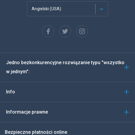
Angielski (USA)
Francuski
Español
Deutsch
Jedno bezkonkurencyjne rozwiązanie typu "wszystko
Português
w jednym":
Włoski
Info
العربية
한국의
Informacje prawne
Türkçe
Bezpieczne płatności online