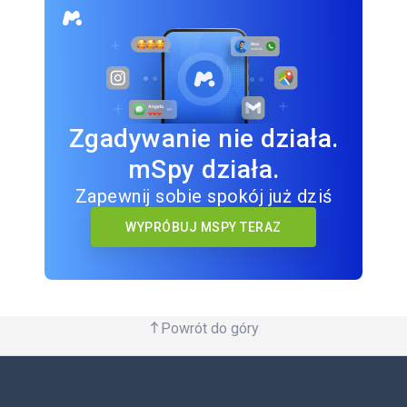
Zgadywanie nie działa.
mSpy działa.
Zapewnij sobie spokój już dziś
WYPRÓBUJ MSPY TERAZ
Powrót do góry