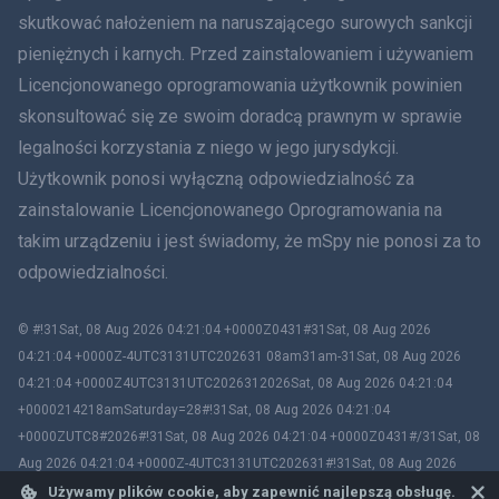
skutkować nałożeniem na naruszającego surowych sankcji
Rumunia
pieniężnych i karnych. Przed zainstalowaniem i używaniem
Licencjonowanego oprogramowania użytkownik powinien
Ελληνικά
skonsultować się ze swoim doradcą prawnym w sprawie
legalności korzystania z niego w jego jurysdykcji.
Tiếng Việt
Użytkownik ponosi wyłączną odpowiedzialność za
zainstalowanie Licencjonowanego Oprogramowania na
繁體中文
takim urządzeniu i jest świadomy, że mSpy nie ponosi za to
Slovenčina
odpowiedzialności.
Bahasa Melayu
© #!31Sat, 08 Aug 2026 04:21:04 +0000Z0431#31Sat, 08 Aug 2026
04:21:04 +0000Z-4UTC3131UTC202631 08am31am-31Sat, 08 Aug 2026
Čeština
04:21:04 +0000Z4UTC3131UTC2026312026Sat, 08 Aug 2026 04:21:04
+0000214218amSaturday=28#!31Sat, 08 Aug 2026 04:21:04
Magyar
+0000ZUTC8#2026#!31Sat, 08 Aug 2026 04:21:04 +0000Z0431#/31Sat, 08
Aug 2026 04:21:04 +0000Z-4UTC3131UTC202631#!31Sat, 08 Aug 2026
Български
04:21:04 +0000ZUTC8# mSpy. All trademarks are the property of their
Używamy plików cookie, aby zapewnić najlepszą obsługę.