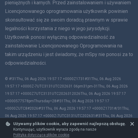
Rumunia
pieniężnych i karnych. Przed zainstalowaniem i używaniem
Licencjonowanego oprogramowania użytkownik powinien
Ελληνικά
skonsultować się ze swoim doradcą prawnym w sprawie
legalności korzystania z niego w jego jurysdykcji.
Tiếng Việt
Użytkownik ponosi wyłączną odpowiedzialność za
zainstalowanie Licencjonowanego Oprogramowania na
繁體中文
takim urządzeniu i jest świadomy, że mSpy nie ponosi za to
Slovenčina
odpowiedzialności.
Bahasa Melayu
© #!31Thu, 06 Aug 2026 19:57:17 +0000Z1731#31Thu, 06 Aug 2026
19:57:17 +0000Z-7UTC3131UTC202631 06pm31pm-31Thu, 06 Aug 2026
Čeština
19:57:17 +0000Z7UTC3131UTC2026312026Thu, 06 Aug 2026 19:57:17
+0000577578pmThursday=28#!31Thu, 06 Aug 2026 19:57:17
Magyar
+0000ZUTC8#2026#!31Thu, 06 Aug 2026 19:57:17 +0000Z1731#/31Thu,
06 Aug 2026 19:57:17 +0000Z-7UTC3131UTC202631#!31Thu, 06 Aug 2026
Български
19:57:17 +0000ZUTC8# mSpy. All trademarks are the property of their
Używamy plików cookie, aby zapewnić najlepszą obsługę.
Kontynuując, użytkownik wyraża zgodę na nasze
respective owners.
Polityka dotycząca plików cookie
.