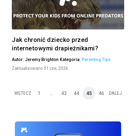
Udo
Twitter
Jak chronić dziecko przed
internetowymi drapieżnikami?
Autor:
Jeremy Brighton
Kategoria:
Parenting Tips
Zaktualizowano 01 cze, 2026
1
...
43
44
45
46
WSTECZ
DALEJ