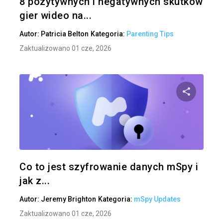
8 pozytywnych i negatywnych skutków
gier wideo na...
Autor:
Patricia Belton
Kategoria:
Parenting Tips
Zaktualizowano 01 cze, 2026
Udo
Twitter
Co to jest szyfrowanie danych mSpy i
jak z...
Autor:
Jeremy Brighton
Kategoria:
mSpy Updates
Zaktualizowano 01 cze, 2026