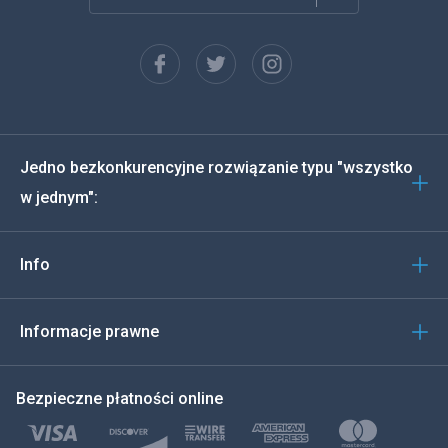
Francuski
Español
Deutsch
Jedno bezkonkurencyjne rozwiązanie typu "wszystko
Português
w jednym":
Włoski
Info
العربية
한국의
Informacje prawne
Türkçe
Bezpieczne płatności online
Polski