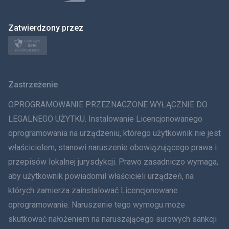
日本
Zatwierdzony przez
Norsk
Svenska
Zastrzeżenie
ภาษาไทย
OPROGRAMOWANIE PRZEZNACZONE WYŁĄCZNIE DO
简体中文
LEGALNEGO UŻYTKU. Instalowanie Licencjonowanego
oprogramowania na urządzeniu, którego użytkownik nie jest
Dania
właścicielem, stanowi naruszenie obowiązującego prawa i
हिंदी
przepisów lokalnej jurysdykcji. Prawo zasadniczo wymaga,
aby użytkownik powiadomił właścicieli urządzeń, na
Holenderski
których zamierza zainstalować Licencjonowane
oprogramowanie. Naruszenie tego wymogu może
עברית
skutkować nałożeniem na naruszającego surowych sankcji