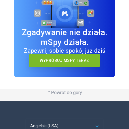
Zgadywanie nie działa.
mSpy działa.
Zapewnij sobie spokój już dziś
WYPRÓBUJ MSPY TERAZ
Powrót do góry
Angielski (USA)