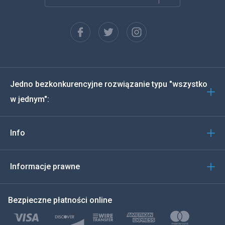
Francuski
Español
Deutsch
Jedno bezkonkurencyjne rozwiązanie typu "wszystko
Português
w jednym":
Włoski
Info
العربية
한국의
Informacje prawne
Türkçe
Bezpieczne płatności online
Polski