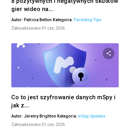
8 pozytywnych i negatywnych skutków
gier wideo na...
Autor:
Patricia Belton
Kategoria:
Parenting Tips
Zaktualizowano 01 cze, 2026
Udo
Twitter
Co to jest szyfrowanie danych mSpy i
jak z...
Autor:
Jeremy Brighton
Kategoria:
mSpy Updates
Zaktualizowano 01 cze, 2026