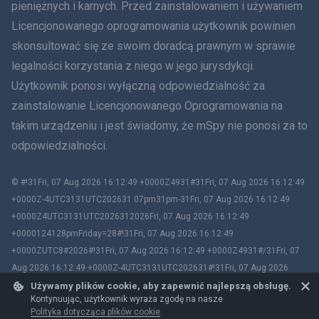
Rumunia
pieniężnych i karnych. Przed zainstalowaniem i używaniem
Licencjonowanego oprogramowania użytkownik powinien
Ελληνικά
skonsultować się ze swoim doradcą prawnym w sprawie
legalności korzystania z niego w jego jurysdykcji.
Tiếng Việt
Użytkownik ponosi wyłączną odpowiedzialność za
zainstalowanie Licencjonowanego Oprogramowania na
繁體中文
takim urządzeniu i jest świadomy, że mSpy nie ponosi za to
Slovenčina
odpowiedzialności.
Bahasa Melayu
© #!31Fri, 07 Aug 2026 16:12:49 +0000Z4931#31Fri, 07 Aug 2026 16:12:49
+0000Z-4UTC3131UTC202631 07pm31pm-31Fri, 07 Aug 2026 16:12:49
Čeština
+0000Z4UTC3131UTC2026312026Fri, 07 Aug 2026 16:12:49
+0000124128pmFriday=28#!31Fri, 07 Aug 2026 16:12:49
Magyar
+0000ZUTC8#2026#!31Fri, 07 Aug 2026 16:12:49 +0000Z4931#/31Fri, 07
Aug 2026 16:12:49 +0000Z-4UTC3131UTC202631#!31Fri, 07 Aug 2026
Български
16:12:49 +0000ZUTC8# mSpy. All trademarks are the property of their
Używamy plików cookie, aby zapewnić najlepszą obsługę.
Kontynuując, użytkownik wyraża zgodę na nasze
respective owners.
Polityka dotycząca plików cookie
.