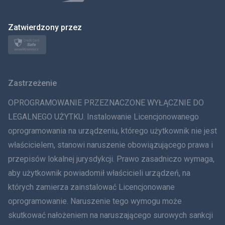
日本
Zatwierdzony przez
Norsk
Svenska
Zastrzeżenie
ภาษาไทย
OPROGRAMOWANIE PRZEZNACZONE WYŁĄCZNIE DO
简体中文
LEGALNEGO UŻYTKU. Instalowanie Licencjonowanego
oprogramowania na urządzeniu, którego użytkownik nie jest
Dania
właścicielem, stanowi naruszenie obowiązującego prawa i
हिंदी
przepisów lokalnej jurysdykcji. Prawo zasadniczo wymaga,
aby użytkownik powiadomił właścicieli urządzeń, na
Holenderski
których zamierza zainstalować Licencjonowane
oprogramowanie. Naruszenie tego wymogu może
עברית
skutkować nałożeniem na naruszającego surowych sankcji