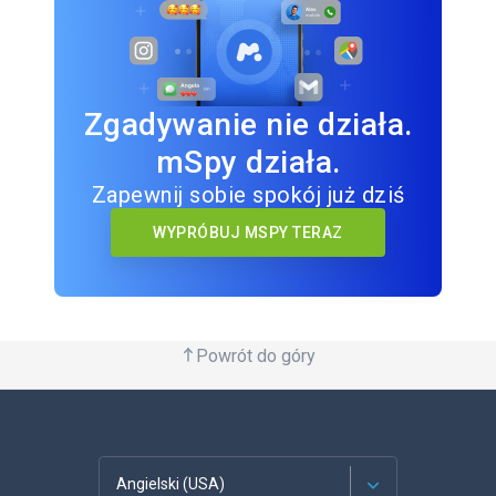
Zgadywanie nie działa.
mSpy działa.
Zapewnij sobie spokój już dziś
WYPRÓBUJ MSPY TERAZ
Powrót do góry
Angielski (USA)