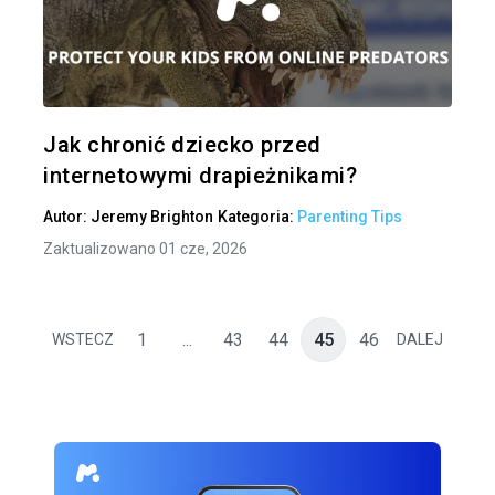
Udo
Twitter
Jak chronić dziecko przed
internetowymi drapieżnikami?
Autor:
Jeremy Brighton
Kategoria:
Parenting Tips
Zaktualizowano 01 cze, 2026
1
...
43
44
45
46
WSTECZ
DALEJ