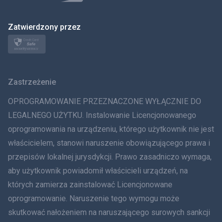
日本
Zatwierdzony przez
Norsk
Svenska
Zastrzeżenie
ภาษาไทย
OPROGRAMOWANIE PRZEZNACZONE WYŁĄCZNIE DO
简体中文
LEGALNEGO UŻYTKU. Instalowanie Licencjonowanego
oprogramowania na urządzeniu, którego użytkownik nie jest
Dania
właścicielem, stanowi naruszenie obowiązującego prawa i
हिंदी
przepisów lokalnej jurysdykcji. Prawo zasadniczo wymaga,
aby użytkownik powiadomił właścicieli urządzeń, na
Holenderski
których zamierza zainstalować Licencjonowane
oprogramowanie. Naruszenie tego wymogu może
עברית
skutkować nałożeniem na naruszającego surowych sankcji