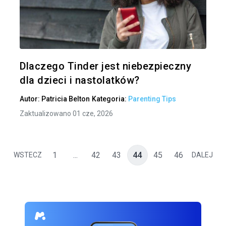
Udo
Twitter
Dlaczego Tinder jest niebezpieczny
dla dzieci i nastolatków?
Autor:
Patricia Belton
Kategoria:
Parenting Tips
Zaktualizowano 01 cze, 2026
1
...
42
43
44
45
46
WSTECZ
DALEJ