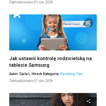
Zaktualizowano 01 cze, 2026
Udo
Twitter
Jak ustawić kontrolę rodzicielską na
tablecie Samsung
Autor:
Carla L. Hirsch
Kategoria:
Parenting Tips
Zaktualizowano 01 cze, 2026