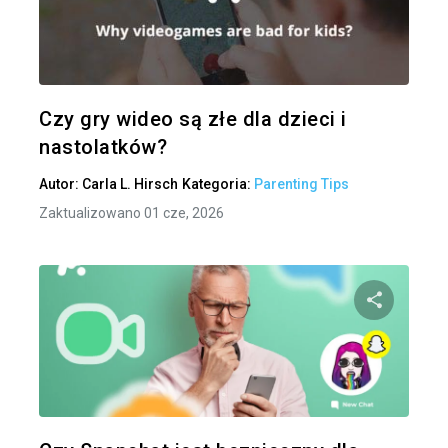
Udo
Twitter
Czy gry wideo są złe dla dzieci i
nastolatków?
Autor:
Carla L. Hirsch
Kategoria:
Parenting Tips
Zaktualizowano 01 cze, 2026
Udo
Twitter