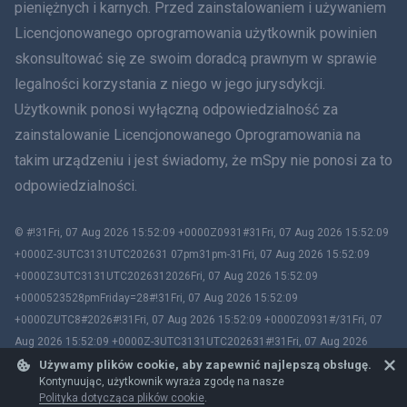
Rumunia
pieniężnych i karnych. Przed zainstalowaniem i używaniem
Licencjonowanego oprogramowania użytkownik powinien
Ελληνικά
skonsultować się ze swoim doradcą prawnym w sprawie
legalności korzystania z niego w jego jurysdykcji.
Tiếng Việt
Użytkownik ponosi wyłączną odpowiedzialność za
zainstalowanie Licencjonowanego Oprogramowania na
繁體中文
takim urządzeniu i jest świadomy, że mSpy nie ponosi za to
Slovenčina
odpowiedzialności.
Bahasa Melayu
© #!31Fri, 07 Aug 2026 15:52:09 +0000Z0931#31Fri, 07 Aug 2026 15:52:09
+0000Z-3UTC3131UTC202631 07pm31pm-31Fri, 07 Aug 2026 15:52:09
Čeština
+0000Z3UTC3131UTC2026312026Fri, 07 Aug 2026 15:52:09
+0000523528pmFriday=28#!31Fri, 07 Aug 2026 15:52:09
Magyar
+0000ZUTC8#2026#!31Fri, 07 Aug 2026 15:52:09 +0000Z0931#/31Fri, 07
Aug 2026 15:52:09 +0000Z-3UTC3131UTC202631#!31Fri, 07 Aug 2026
Български
15:52:09 +0000ZUTC8# mSpy. All trademarks are the property of their
Używamy plików cookie, aby zapewnić najlepszą obsługę.
Kontynuując, użytkownik wyraża zgodę na nasze
respective owners.
Polityka dotycząca plików cookie
.