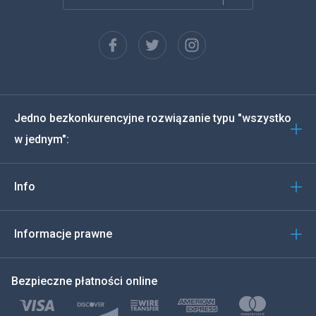
Francuski
Español
Deutsch
Jedno bezkonkurencyjne rozwiązanie typu "wszystko
Português
w jednym":
Włoski
Info
العربية
한국의
Informacje prawne
Türkçe
Bezpieczne płatności online
Polski