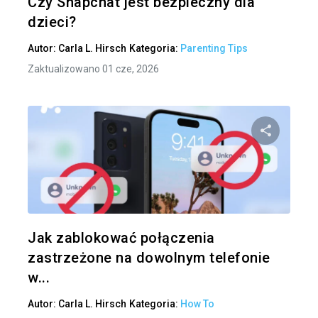
Czy Snapchat jest bezpieczny dla
dzieci?
Autor:
Carla L. Hirsch
Kategoria:
Parenting Tips
Zaktualizowano 01 cze, 2026
Udo
Twitter
Jak zablokować połączenia
zastrzeżone na dowolnym telefonie
w...
Autor:
Carla L. Hirsch
Kategoria:
How To