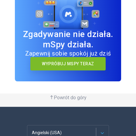
Zgadywanie nie działa.
mSpy działa.
Zapewnij sobie spokój już dziś
WYPRÓBUJ MSPY TERAZ
Powrót do góry
Angielski (USA)