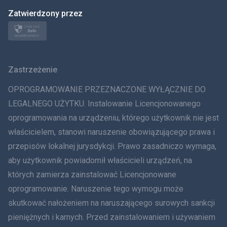
Zatwierdzony przez
Norsk
Svenska
Zastrzeżenie
ภาษาไทย
OPROGRAMOWANIE PRZEZNACZONE WYŁĄCZNIE DO
简体中文
LEGALNEGO UŻYTKU. Instalowanie Licencjonowanego
oprogramowania na urządzeniu, którego użytkownik nie jest
Dania
właścicielem, stanowi naruszenie obowiązującego prawa i
हिंदी
przepisów lokalnej jurysdykcji. Prawo zasadniczo wymaga,
aby użytkownik powiadomił właścicieli urządzeń, na
Holenderski
których zamierza zainstalować Licencjonowane
oprogramowanie. Naruszenie tego wymogu może
עברית
skutkować nałożeniem na naruszającego surowych sankcji
Rumunia
pieniężnych i karnych. Przed zainstalowaniem i używaniem