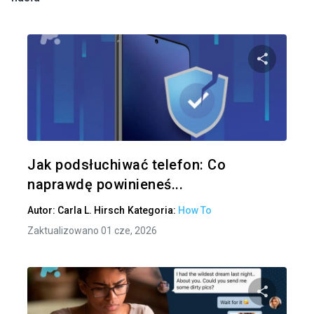
Udo
Twitter
Jak podsłuchiwać telefon: Co
naprawdę powinieneś...
Autor:
Carla L. Hirsch
Kategoria:
How To
Zaktualizowano 01 cze, 2026