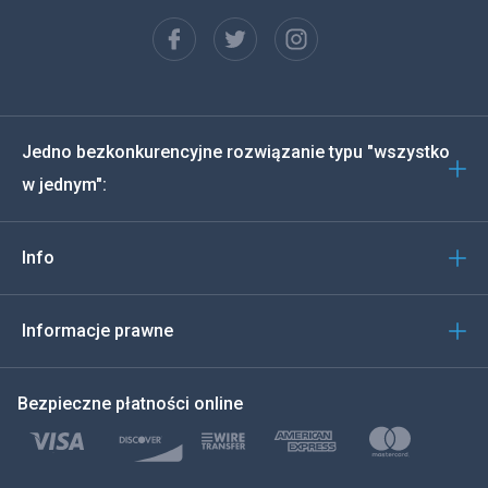
Francuski
Español
Deutsch
Jedno bezkonkurencyjne rozwiązanie typu "wszystko
Português
w jednym":
Włoski
Info
العربية
한국의
Informacje prawne
Türkçe
Bezpieczne płatności online
Polski
日本