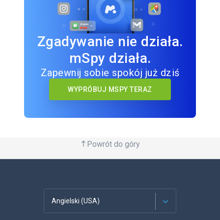
Zgadywanie nie działa.
mSpy działa.
Zapewnij sobie spokój już dziś
WYPRÓBUJ MSPY TERAZ
Powrót do góry
Angielski (USA)