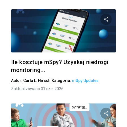
Udo
Twitter
Ile kosztuje mSpy? Uzyskaj niedrogi
monitoring...
Autor:
Carla L. Hirsch
Kategoria:
mSpy Updates
Zaktualizowano 01 cze, 2026
Udo