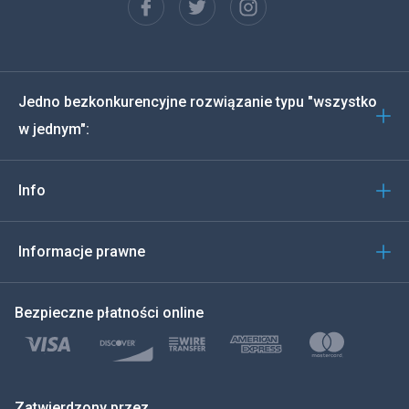
Español
Deutsch
Jedno bezkonkurencyjne rozwiązanie typu "wszystko
Português
w jednym":
Włoski
Info
العربية
한국의
Informacje prawne
Türkçe
Bezpieczne płatności online
Polski
日本
Zatwierdzony przez