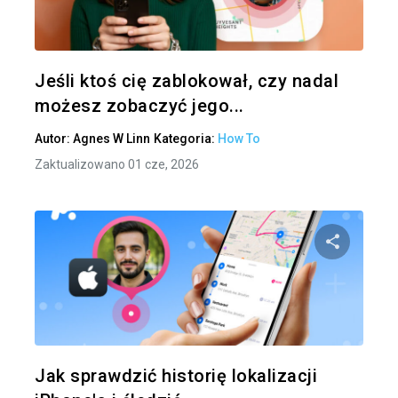
Twitter
Jeśli ktoś cię zablokował, czy nadal
możesz zobaczyć jego...
Autor:
Agnes W Linn
Kategoria:
How To
Zaktualizowano 01 cze, 2026
Udo
Twitter
Jak sprawdzić historię lokalizacji