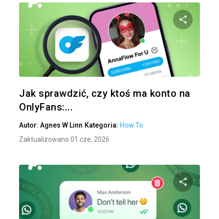
Udo
Twitter
Jak sprawdzić, czy ktoś ma konto na
OnlyFans:...
Autor:
Agnes W Linn
Kategoria:
How To
Zaktualizowano 01 cze, 2026
Udo