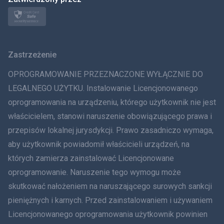
Norsk
Svenska
Zastrzeżenie
ภาษาไทย
OPROGRAMOWANIE PRZEZNACZONE WYŁĄCZNIE DO
简体中文
LEGALNEGO UŻYTKU. Instalowanie Licencjonowanego
oprogramowania na urządzeniu, którego użytkownik nie jest
Dania
właścicielem, stanowi naruszenie obowiązującego prawa i
हिंदी
przepisów lokalnej jurysdykcji. Prawo zasadniczo wymaga,
aby użytkownik powiadomił właścicieli urządzeń, na
Holenderski
których zamierza zainstalować Licencjonowane
oprogramowanie. Naruszenie tego wymogu może
עברית
skutkować nałożeniem na naruszającego surowych sankcji
Rumunia
pieniężnych i karnych. Przed zainstalowaniem i używaniem
Licencjonowanego oprogramowania użytkownik powinien
Ελληνικά