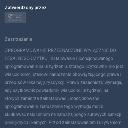
Zatwierdzony przez
Norsk
Svenska
Zastrzeżenie
ภาษาไทย
OPROGRAMOWANIE PRZEZNACZONE WYŁĄCZNIE DO
简体中文
LEGALNEGO UŻYTKU. Instalowanie Licencjonowanego
oprogramowania na urządzeniu, którego użytkownik nie jest
Dania
właścicielem, stanowi naruszenie obowiązującego prawa i
हिंदी
przepisów lokalnej jurysdykcji. Prawo zasadniczo wymaga,
aby użytkownik powiadomił właścicieli urządzeń, na
Holenderski
których zamierza zainstalować Licencjonowane
oprogramowanie. Naruszenie tego wymogu może
עברית
skutkować nałożeniem na naruszającego surowych sankcji
Rumunia
pieniężnych i karnych. Przed zainstalowaniem i używaniem