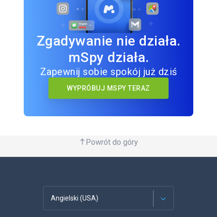
Zgadywanie nie działa.
mSpy działa.
Zapewnij sobie spokój już dziś
WYPRÓBUJ MSPY TERAZ
Powrót do góry
Angielski (USA)