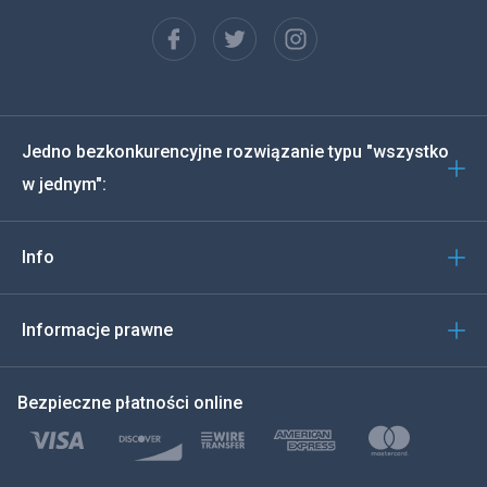
Francuski
Español
Deutsch
Jedno bezkonkurencyjne rozwiązanie typu "wszystko
Português
w jednym":
Włoski
Info
العربية
한국의
Informacje prawne
Türkçe
Bezpieczne płatności online
Polski
日本