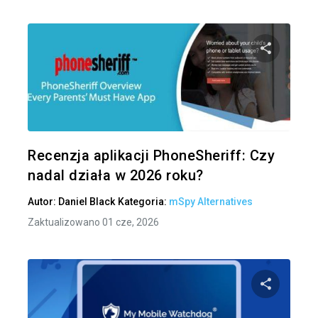
Udo
Twitter
Recenzja aplikacji PhoneSheriff: Czy
nadal działa w 2026 roku?
Autor:
Daniel Black
Kategoria:
mSpy Alternatives
Zaktualizowano 01 cze, 2026
Udo