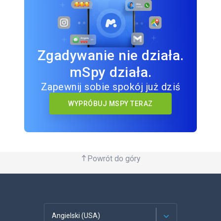
Zgadywanie nie działa.
mSpy działa.
Zapewnij sobie spokój już dziś
WYPRÓBUJ MSPY TERAZ
Powrót do góry
Angielski (USA)