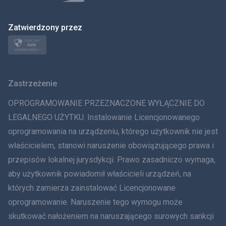
日本
Zatwierdzony przez
Norsk
Svenska
Zastrzeżenie
ภาษาไทย
OPROGRAMOWANIE PRZEZNACZONE WYŁĄCZNIE DO
简体中文
LEGALNEGO UŻYTKU. Instalowanie Licencjonowanego
oprogramowania na urządzeniu, którego użytkownik nie jest
Dania
właścicielem, stanowi naruszenie obowiązującego prawa i
हिंदी
przepisów lokalnej jurysdykcji. Prawo zasadniczo wymaga,
aby użytkownik powiadomił właścicieli urządzeń, na
Holenderski
których zamierza zainstalować Licencjonowane
oprogramowanie. Naruszenie tego wymogu może
עברית
skutkować nałożeniem na naruszającego surowych sankcji