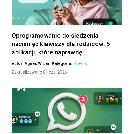
Udo
Twitter
Oprogramowanie do śledzenia
naciśnięć klawiszy dla rodziców: 5
aplikacji, które naprawdę...
Autor:
Agnes W Linn
Kategoria:
How To
Zaktualizowano 01 cze, 2026
Udo