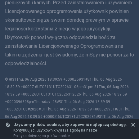
Rumunia
pieniężnych i karnych. Przed zainstalowaniem i używaniem
Licencjonowanego oprogramowania użytkownik powinien
Ελληνικά
skonsultować się ze swoim doradcą prawnym w sprawie
legalności korzystania z niego w jego jurysdykcji.
Tiếng Việt
Użytkownik ponosi wyłączną odpowiedzialność za
zainstalowanie Licencjonowanego Oprogramowania na
繁體中文
takim urządzeniu i jest świadomy, że mSpy nie ponosi za to
Slovenčina
odpowiedzialności.
Bahasa Melayu
© #!31Thu, 06 Aug 2026 18:39:59 +0000Z5931#31Thu, 06 Aug 2026
18:39:59 +0000Z-6UTC3131UTC202631 06pm31pm-31Thu, 06 Aug 2026
Čeština
18:39:59 +0000Z6UTC3131UTC2026312026Thu, 06 Aug 2026 18:39:59
+0000396398pmThursday=28#!31Thu, 06 Aug 2026 18:39:59
Magyar
+0000ZUTC8#2026#!31Thu, 06 Aug 2026 18:39:59 +0000Z5931#/31Thu,
06 Aug 2026 18:39:59 +0000Z-6UTC3131UTC202631#!31Thu, 06 Aug 2026
Български
18:39:59 +0000ZUTC8# mSpy. All trademarks are the property of their
Używamy plików cookie, aby zapewnić najlepszą obsługę.
Kontynuując, użytkownik wyraża zgodę na nasze
respective owners.
Polityka dotycząca plików cookie
.