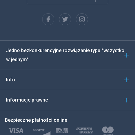
Francuski
Español
Deutsch
Jedno bezkonkurencyjne rozwiązanie typu "wszystko
Português
w jednym":
Włoski
Info
العربية
한국의
Informacje prawne
Türkçe
Bezpieczne płatności online
Polski