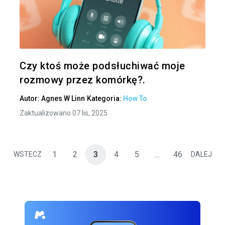
Udo
Twitter
Czy ktoś może podsłuchiwać moje
rozmowy przez komórkę?.
Autor:
Agnes W Linn
Kategoria:
How To
Zaktualizowano 07 lis, 2025
1
2
3
4
5
...
46
WSTECZ
DALEJ