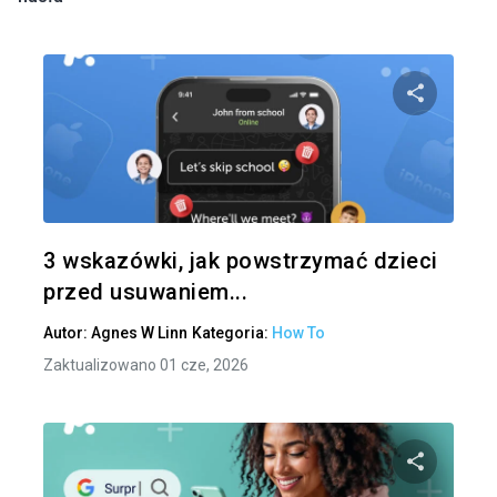
Udo
Twitter
3 wskazówki, jak powstrzymać dzieci
przed usuwaniem...
Autor:
Agnes W Linn
Kategoria:
How To
Zaktualizowano 01 cze, 2026