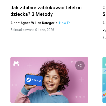
Jak zdalnie zablokować telefon
C
dziecka? 3 Metody
S
Autor:
Agnes W Linn
Kategoria:
How To
Au
Zaktualizowano 01 cze, 2026
Ka
Za
Udostępnij
Udostę
Facebook
Twitter
Facebo
Kopiuj link