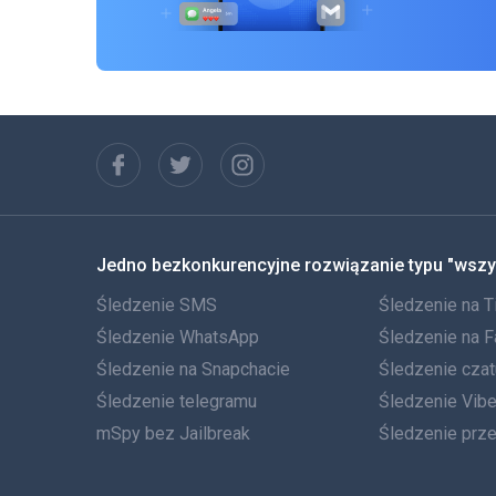
Jedno bezkonkurencyjne rozwiązanie typu "wszy
Śledzenie SMS
Śledzenie na T
Śledzenie WhatsApp
Śledzenie na 
Śledzenie na Snapchacie
Śledzenie cza
Śledzenie telegramu
Śledzenie Vibe
mSpy bez Jailbreak
Śledzenie prz