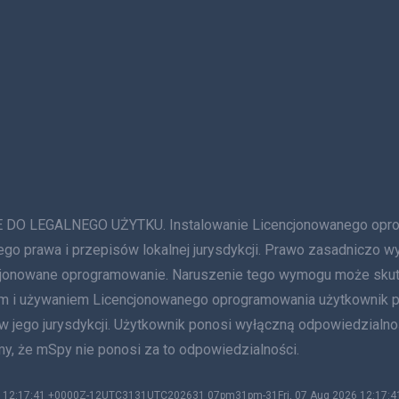
GALNEGO UŻYTKU. Instalowanie Licencjonowanego oprogram
ego prawa i przepisów lokalnej jurysdykcji. Prawo zasadniczo w
ncjonowane oprogramowanie. Naruszenie tego wymogu może sku
niem i używaniem Licencjonowanego oprogramowania użytkownik
 w jego jurysdykcji. Użytkownik ponosi wyłączną odpowiedzialn
y, że mSpy nie ponosi za to odpowiedzialności.
026 12:17:41 +0000Z-12UTC3131UTC202631 07pm31pm-31Fri, 07 Aug 2026 12:17