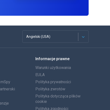
Angielski (USA)
Francuski
Informacje prawne
Español
Warunki użytkowania
Deutsch
EULA
a mSpy
Polityka prywatności
Português
artnerski
Polityka zwrotów
Włoski
Polityka dotycząca plików
cookie
enzje
العربية
Polityka zgodności