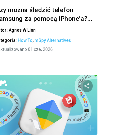
zy można śledzić telefon
amsung za pomocą iPhone'a?...
tor:
Agnes W Linn
tegoria:
How To
,
mSpy Alternatives
ktualizowano 01 cze, 2026
pnij
Udostępnij
ok
Twitter
Facebook
Kopiuj link
Kopi