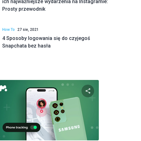
ich najważniejsze wydarzenia na Instagramie:
Prosty przewodnik
How To
27 sie, 2021
4 Sposoby logowania się do czyjegoś
Snapchata bez hasła
pnij
Udostępnij
ok
Twitter
Facebook
Kopiuj link
Kopi