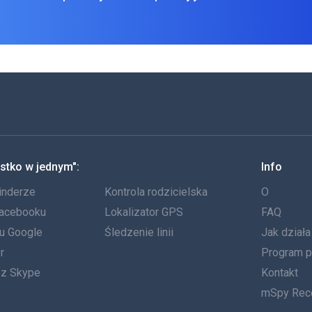
stko w jednym":
Info
inderze
Kontrola rodzicielska
O
Facebooku
Lokalizator GPS
FAQ
tu Google
Śledzenie linii
Jak dział
r
Program p
ez Skype
Kontakt
mSpy Rec