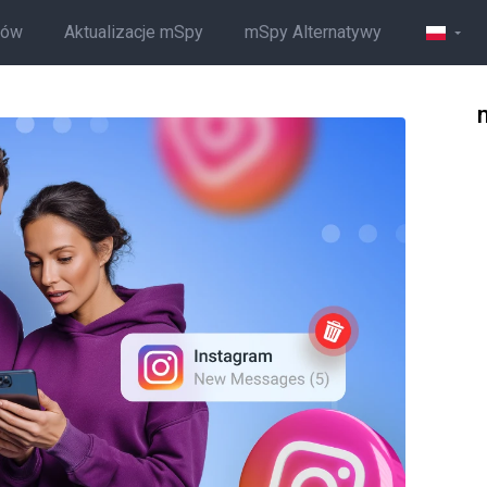
ców
Aktualizacje mSpy
mSpy Alternatywy