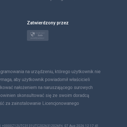
한국의
Zatwierdzony przez
Türkçe
Polski
日本
Norsk
owania na urządzeniu, którego użytkownik nie
Svenska
ymaga, aby użytkownik powiadomił właścicieli
tkować nałożeniem na naruszającego surowych
ภาษาไทย
 powinien skonsultować się ze swoim doradcą
ość za zainstalowanie Licencjonowanego
简体中文
Dania
:41 +0000Z12UTC3131UTC2026312026Fri, 07 Aug 2026 12:17:41