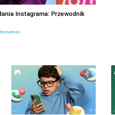
dania Instagrama: Przewodnik
ternatives
Udostępnij
Udostę
Facebook
Twitter
Facebo
Kopiuj link