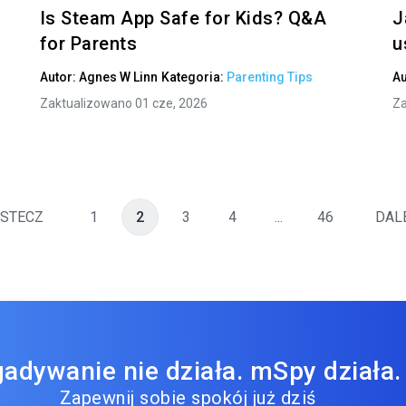
Is Steam App Safe for Kids? Q&A
J
for Parents
u
Autor:
Agnes W Linn
Kategoria:
Parenting Tips
Au
Zaktualizowano 01 cze, 2026
Za
STECZ
1
2
3
4
...
46
DAL
adywanie nie działa. mSpy działa.
Zapewnij sobie spokój już dziś