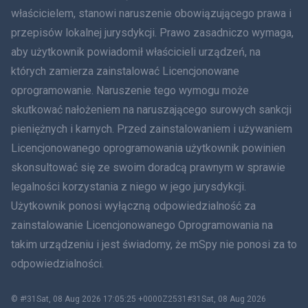
właścicielem, stanowi naruszenie obowiązującego prawa i
हिंदी
przepisów lokalnej jurysdykcji. Prawo zasadniczo wymaga,
aby użytkownik powiadomił właścicieli urządzeń, na
Holenderski
których zamierza zainstalować Licencjonowane
oprogramowanie. Naruszenie tego wymogu może
עברית
skutkować nałożeniem na naruszającego surowych sankcji
Rumunia
pieniężnych i karnych. Przed zainstalowaniem i używaniem
Licencjonowanego oprogramowania użytkownik powinien
Ελληνικά
skonsultować się ze swoim doradcą prawnym w sprawie
legalności korzystania z niego w jego jurysdykcji.
Tiếng Việt
Użytkownik ponosi wyłączną odpowiedzialność za
zainstalowanie Licencjonowanego Oprogramowania na
繁體中文
takim urządzeniu i jest świadomy, że mSpy nie ponosi za to
Slovenčina
odpowiedzialności.
Bahasa Melayu
© #!31Sat, 08 Aug 2026 17:05:25 +0000Z2531#31Sat, 08 Aug 2026