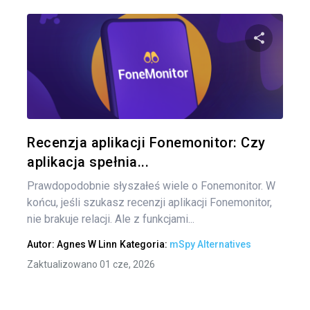
Naw
po
Udo
wpi
Twitter
Recenzja aplikacji Fonemonitor: Czy
aplikacja spełnia...
Prawdopodobnie słyszałeś wiele o Fonemonitor. W
końcu, jeśli szukasz recenzji aplikacji Fonemonitor,
nie brakuje relacji. Ale z funkcjami...
Autor:
Agnes W Linn
Kategoria:
mSpy Alternatives
Zaktualizowano 01 cze, 2026