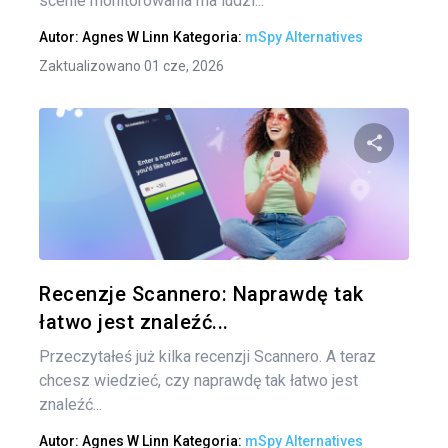
scenie monitorowania ma ludzi...
Autor:
Agnes W Linn
Kategoria:
mSpy Alternatives
Zaktualizowano 01 cze, 2026
Udo
Twitter
Recenzje Scannero: Naprawdę tak
łatwo jest znaleźć...
Przeczytałeś już kilka recenzji Scannero. A teraz
chcesz wiedzieć, czy naprawdę tak łatwo jest
znaleźć...
Autor:
Agnes W Linn
Kategoria:
mSpy Alternatives