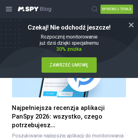
SPRÓBUJ TERAZ
Czekaj! Nie odchodź jeszcze!
mSpy Alternatywy
Rozpocznij monitorowanie
już dziś dzięki specjalnemu
30% zniżka
ZAWRZEĆ UMOWĘ
Udo
Twitter
Najpełniejsza recenzja aplikacji
PanSpy 2026: wszystko, czego
potrzebujesz...
Poszukiwanie najlepszej aplikacji do monitorowania