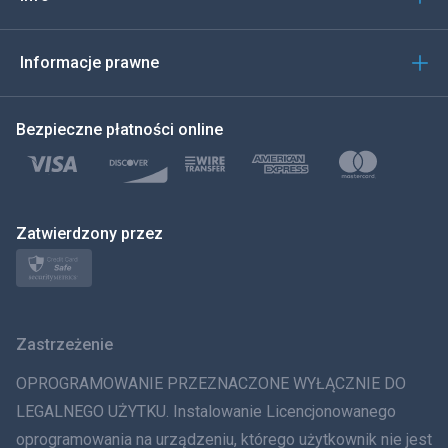
العربية
한국의
Informacje prawne
Türkçe
Bezpieczne płatności online
Polski
日本
Zatwierdzony przez
Norsk
Svenska
Zastrzeżenie
ภาษาไทย
OPROGRAMOWANIE PRZEZNACZONE WYŁĄCZNIE DO
简体中文
LEGALNEGO UŻYTKU. Instalowanie Licencjonowanego
oprogramowania na urządzeniu, którego użytkownik nie jest
Dania