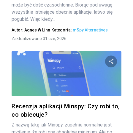
może być dość czasochłonne. Biorąc pod uwagę
wszystkie istniejące obecnie aplikacje, łatwo się
pogubić. Więc kiedy...
Autor:
Agnes W Linn
Kategoria:
mSpy Alternatives
Zaktualizowano 01 cze, 2026
Udo
Twitter
Recenzja aplikacji Minspy: Czy robi to,
co obiecuje?
Z nazwą taką jak Minspy, zupełnie normalne jest
myślenie, że robi ona absolutne minimum. Ale po