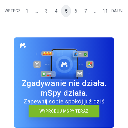
1
...
3
4
5
6
7
...
11
WSTECZ
DALEJ
Zgadywanie nie działa.
mSpy działa.
Zapewnij sobie spokój już dziś
WYPRÓBUJ MSPY TERAZ