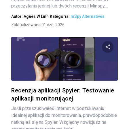
przeczytaniu jednej lub dwóch recenzji Minspy,...
Autor:
Agnes W Linn
Kategoria:
mSpy Alternatives
Zaktualizowano 01 cze, 2026
Udo
Twitter
Recenzja aplikacji Spyier: Testowanie
aplikacji monitorującej
Jeśli przeszukiwałeś Internet w poszukiwaniu
idealnej aplikacji do monitorowania, prawdopodobnie
natknąłeś się na Spyier. Względny nowicjusz na