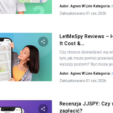
Autor:
Agnes W Linn
Kategoria:
Twitter
Facebook
Kopiuj link
Zaktualizowano 01 cze, 2026
LetMeSpy Reviews – 
It Cost &...
Czy chcesz dowiedzieć się wi
Udostępnij
tym, jak może pomóc przenieś
wyższy poziom? Być może jest
Autor:
Agnes W Linn
Kategoria:
Twitter
Facebook
Kopiuj link
Zaktualizowano 01 cze, 2026
Recenzja JJSPY: Czy w
zapłacić?