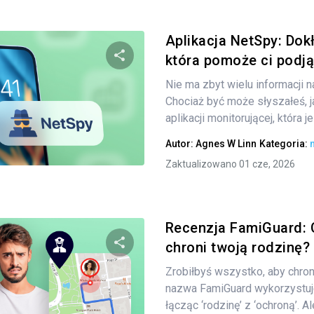
Aplikacja NetSpy: Dok
która pomoże ci podją
Nie ma zbyt wielu informacji 
Udostępnij
Chociaż być może słyszałeś, j
aplikacji monitorującej, która j
Autor:
Agnes W Linn
Kategoria:
Twitter
Facebook
Kopiuj link
Zaktualizowano 01 cze, 2026
Recenzja FamiGuard:
chroni twoją rodzinę?
Zrobiłbyś wszystko, aby chroni
Udostępnij
nazwa FamiGuard wykorzystuje
łącząc ‘rodzinę’ z ‘ochroną’. Ale