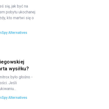
ś się, jak być na
cem pobytu ukochanej
y, kto martwi się o
mSpy Alternatives
piegowskiej
arta wysiłku?
nitrox było głośno -
ści. Jeśli
kiwaniu...
mSpy Alternatives