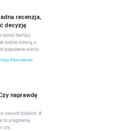
ładna recenzja,
ć decyzję
na temat NetSpy.
ak ludzie mówią o
est popularna wśród...
mSpy Alternatives
 Czy naprawdę
ć swoich bliskich. A
 to pragnienie,
 czy...