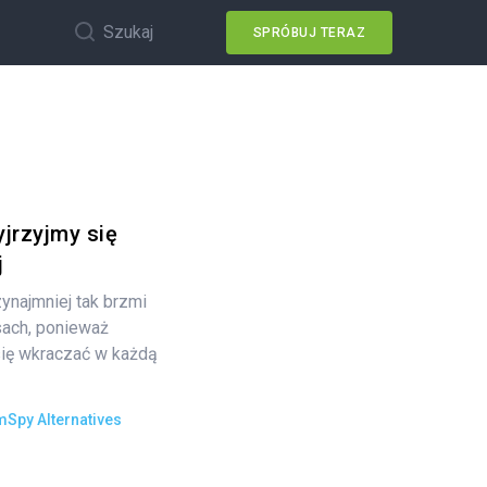
Szukaj
SPRÓBUJ TERAZ
yjrzyjmy się
j
zynajmniej tak brzmi
sach, ponieważ
się wkraczać w każdą
mSpy Alternatives