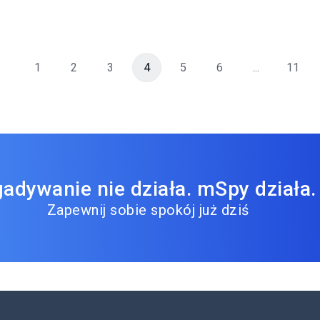
1
2
3
4
5
6
...
11
adywanie nie działa. mSpy działa.
Zapewnij sobie spokój już dziś