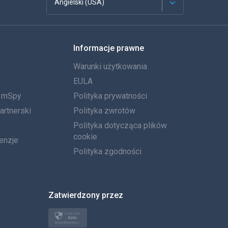
Angielski (USA)
Francuski
Informacje prawne
Español
Warunki użytkowania
Deutsch
EULA
a mSpy
Polityka prywatności
Português
artnerski
Polityka zwrotów
Włoski
Polityka dotycząca plików
cookie
enzje
العربية
Polityka zgodności
한국의
Zatwierdzony przez
Türkçe
Polski