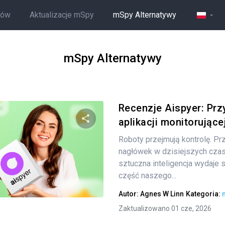
ców
Aktualizacje mSpy
mSpy Alternatywy
mSpy Alternatywy
Recenzje Aispyer: Prz
aplikacji monitorujące
Roboty przejmują kontrolę. Pr
Udostępnij
nagłówek w dzisiejszych cza
sztuczna inteligencja wydaje 
część naszego...
Twitter
Facebook
Kopiuj link
Autor:
Agnes W Linn
Kategoria:
Zaktualizowano 01 cze, 2026