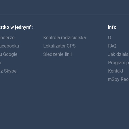
stko w jednym":
Info
inderze
Kontrola rodzicielska
O
Facebooku
Lokalizator GPS
FAQ
tu Google
Śledzenie linii
Jak dział
r
Program p
ez Skype
Kontakt
mSpy Rec