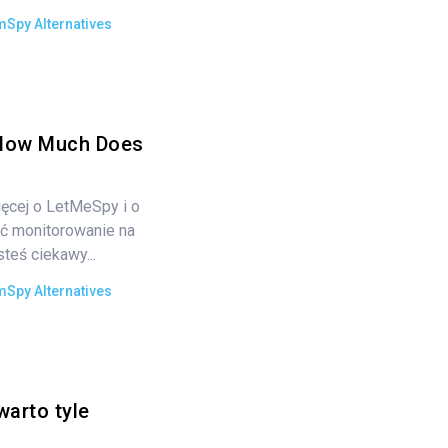
mSpy Alternatives
How Much Does
ęcej o LetMeSpy i o
ć monitorowanie na
eś ciekawy...
mSpy Alternatives
arto tyle