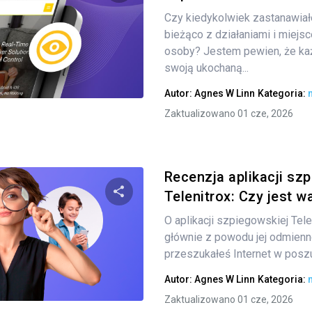
Czy kiedykolwiek zastanawiałe
Udostępnij
bieżąco z działaniami i miejs
osoby? Jestem pewien, że każd
swoją ukochaną...
Twitter
Facebook
Kopiuj link
Autor:
Agnes W Linn
Kategoria:
Zaktualizowano 01 cze, 2026
Recenzja aplikacji sz
Telenitrox: Czy jest w
O aplikacji szpiegowskiej Tele
Udostępnij
głównie z powodu jej odmienno
przeszukałeś Internet w poszu
Autor:
Agnes W Linn
Kategoria:
Twitter
Facebook
Kopiuj link
Zaktualizowano 01 cze, 2026