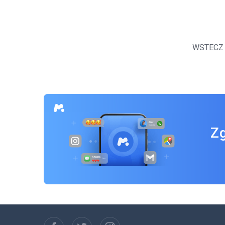
Nawigacja
po
WSTECZ
wpisach
Zg