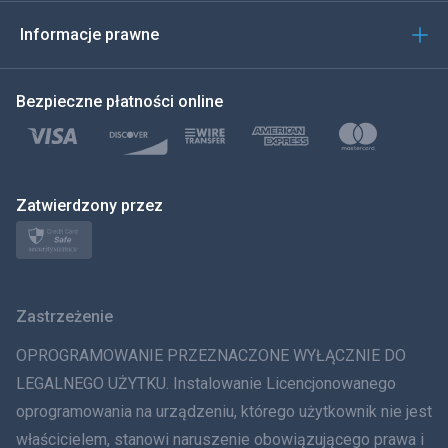
한국의
Informacje prawne
Türkçe
Bezpieczne płatności online
Polski
日本
Zatwierdzony przez
Norsk
Svenska
Zastrzeżenie
ภาษาไทย
OPROGRAMOWANIE PRZEZNACZONE WYŁĄCZNIE DO
简体中文
LEGALNEGO UŻYTKU. Instalowanie Licencjonowanego
oprogramowania na urządzeniu, którego użytkownik nie jest
Dania
właścicielem, stanowi naruszenie obowiązującego prawa i