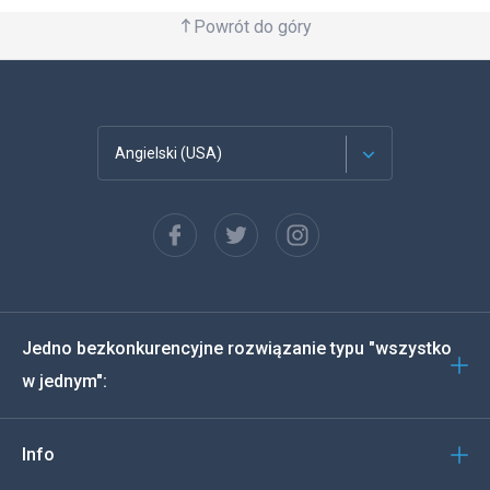
Powrót do góry
Angielski (USA)
Francuski
Español
Deutsch
Jedno bezkonkurencyjne rozwiązanie typu "wszystko
Português
w jednym":
Włoski
Info
العربية