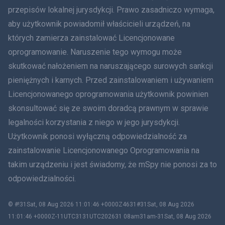
हिंदी
przepisów lokalnej jurysdykcji. Prawo zasadniczo wymaga,
aby użytkownik powiadomił właścicieli urządzeń, na
Holenderski
których zamierza zainstalować Licencjonowane
oprogramowanie. Naruszenie tego wymogu może
עברית
skutkować nałożeniem na naruszającego surowych sankcji
Rumunia
pieniężnych i karnych. Przed zainstalowaniem i używaniem
Licencjonowanego oprogramowania użytkownik powinien
Ελληνικά
skonsultować się ze swoim doradcą prawnym w sprawie
legalności korzystania z niego w jego jurysdykcji.
Tiếng Việt
Użytkownik ponosi wyłączną odpowiedzialność za
zainstalowanie Licencjonowanego Oprogramowania na
繁體中文
takim urządzeniu i jest świadomy, że mSpy nie ponosi za to
Slovenčina
odpowiedzialności.
Bahasa Melayu
© #!31Sat, 08 Aug 2026 11:01:46 +0000Z4631#31Sat, 08 Aug 2026
11:01:46 +0000Z-11UTC3131UTC202631 08am31am-31Sat, 08 Aug 2026
Čeština