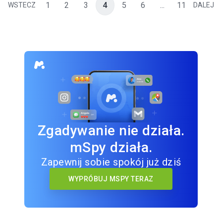
1
2
3
4
5
6
...
11
WSTECZ
DALEJ
Zgadywanie nie działa.
mSpy działa.
Zapewnij sobie spokój już dziś
WYPRÓBUJ MSPY TERAZ