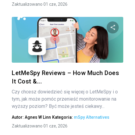
Zaktualizowano 01 cze, 2026
Udo
Twitter
LetMeSpy Reviews – How Much Does
It Cost &...
Czy chcesz dowiedzieć się więcej o LetMeSpy i o
tym, jak może pomóc przenieść monitorowanie na
wyższy poziom? Być może jesteś ciekawy...
Autor:
Agnes W Linn
Kategoria:
mSpy Alternatives
Zaktualizowano 01 cze, 2026