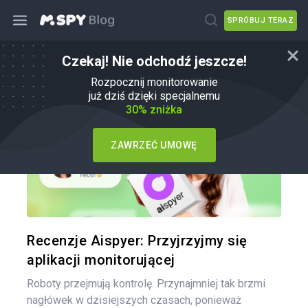
SPRÓBUJ TERAZ
Czekaj! Nie odchodź jeszcze!
mSpy Alternatywy
Rozpocznij monitorowanie
już dziś dzięki specjalnemu
30% zniżka
ZAWRZEĆ UMOWĘ
Udo
Twitter
Recenzje Aispyer: Przyjrzyjmy się
aplikacji monitorującej
Roboty przejmują kontrolę. Przynajmniej tak brzmi
nagłówek w dzisiejszych czasach, ponieważ