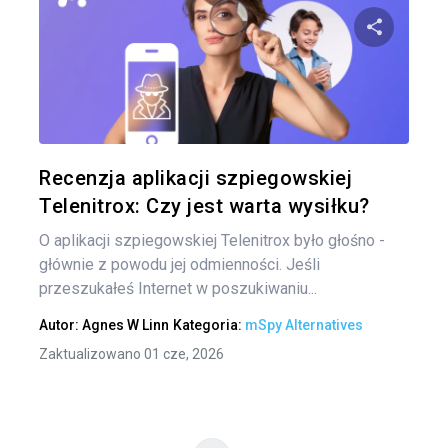
Naw
po
Udo
wpi
Twitter
Recenzja aplikacji szpiegowskiej
Telenitrox: Czy jest warta wysiłku?
O aplikacji szpiegowskiej Telenitrox było głośno -
głównie z powodu jej odmienności. Jeśli
przeszukałeś Internet w poszukiwaniu...
Autor:
Agnes W Linn
Kategoria:
mSpy Alternatives
Zaktualizowano 01 cze, 2026