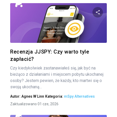
Udo
Twitter
Recenzja JJSPY: Czy warto tyle
zapłacić?
Czy kiedykolwiek zastanawiałeś się, jak być na
bieżąco z działaniami i miejscem pobytu ukochanej
osoby? Jestem pewien, że każdy, kto martwi się o
swoją ukochaną...
Autor:
Agnes W Linn
Kategoria:
mSpy Alternatives
Zaktualizowano 01 cze, 2026