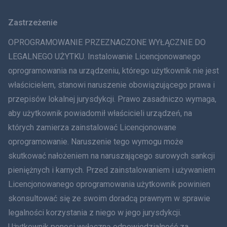
Zastrzeżenie
ภาษาไทย
OPROGRAMOWANIE PRZEZNACZONE WYŁĄCZNIE DO
简体中文
LEGALNEGO UŻYTKU. Instalowanie Licencjonowanego
oprogramowania na urządzeniu, którego użytkownik nie jest
Dania
właścicielem, stanowi naruszenie obowiązującego prawa i
हिंदी
przepisów lokalnej jurysdykcji. Prawo zasadniczo wymaga,
aby użytkownik powiadomił właścicieli urządzeń, na
Holenderski
których zamierza zainstalować Licencjonowane
oprogramowanie. Naruszenie tego wymogu może
עברית
skutkować nałożeniem na naruszającego surowych sankcji
Rumunia
pieniężnych i karnych. Przed zainstalowaniem i używaniem
Licencjonowanego oprogramowania użytkownik powinien
Ελληνικά
skonsultować się ze swoim doradcą prawnym w sprawie
legalności korzystania z niego w jego jurysdykcji.
Tiếng Việt
Użytkownik ponosi wyłączną odpowiedzialność za