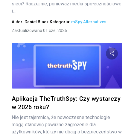
sieci? Raczej nie, ponieważ media społecznościowe
i...
Autor:
Daniel Black
Kategoria:
mSpy Alternatives
Zaktualizowano 01 cze, 2026
Naw
po
Udo
wpi
Twitter
Aplikacja TheTruthSpy: Czy wystarczy
w 2026 roku?
Nie jest tajemnicą, że nowoczesne technologie
mogą stanowić poważne zagrożenie dla
użytkowników, którzy nie dbają o bezpieczeństwo w