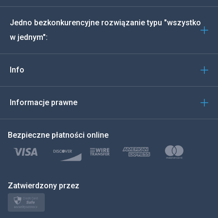
Deutsch
Jedno bezkonkurencyjne rozwiązanie typu "wszystko
Português
w jednym":
Włoski
Info
العربية
한국의
Informacje prawne
Türkçe
Bezpieczne płatności online
Polski
日本
Zatwierdzony przez
Norsk
Svenska