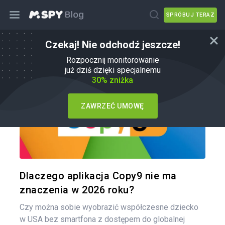
SPRÓBUJ TERAZ
Czekaj! Nie odchodź jeszcze!
mSpy Alternatywy
Rozpocznij monitorowanie
już dziś dzięki specjalnemu
30% zniżka
ZAWRZEĆ UMOWĘ
Udo
Twitter
Dlaczego aplikacja Copy9 nie ma
znaczenia w 2026 roku?
Czy można sobie wyobrazić współczesne dziecko
w USA bez smartfona z dostępem do globalnej