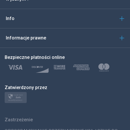
Włoski
Info
العربية
한국의
Informacje prawne
Türkçe
Bezpieczne płatności online
Polski
日本
Zatwierdzony przez
Norsk
Svenska
Zastrzeżenie
ภาษาไทย