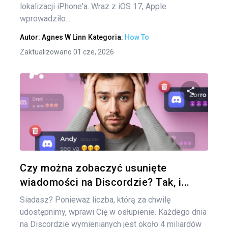
lokalizacji iPhone'a. Wraz z iOS 17, Apple
wprowadziło...
Autor:
Agnes W Linn
Kategoria:
How To
Zaktualizowano 01 cze, 2026
Udo
Twitter
Czy można zobaczyć usunięte
wiadomości na Discordzie? Tak, i...
Siadasz? Ponieważ liczba, którą za chwilę
udostępnimy, wprawi Cię w osłupienie. Każdego dnia
na Discordzie wymienianych jest około 4 miliardów