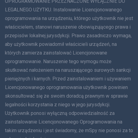
OPROGRAMOWANIE PRZEZNACZONE WYŁĄCZNIE DO
简体中文
LEGALNEGO UŻYTKU. Instalowanie Licencjonowanego
oprogramowania na urządzeniu, którego użytkownik nie jest
Dania
właścicielem, stanowi naruszenie obowiązującego prawa i
हिंदी
przepisów lokalnej jurysdykcji. Prawo zasadniczo wymaga,
aby użytkownik powiadomił właścicieli urządzeń, na
Holenderski
których zamierza zainstalować Licencjonowane
oprogramowanie. Naruszenie tego wymogu może
עברית
skutkować nałożeniem na naruszającego surowych sankcji
Rumunia
pieniężnych i karnych. Przed zainstalowaniem i używaniem
Licencjonowanego oprogramowania użytkownik powinien
Ελληνικά
skonsultować się ze swoim doradcą prawnym w sprawie
legalności korzystania z niego w jego jurysdykcji.
Tiếng Việt
Użytkownik ponosi wyłączną odpowiedzialność za
zainstalowanie Licencjonowanego Oprogramowania na
繁體中文
takim urządzeniu i jest świadomy, że mSpy nie ponosi za to
Slovenčina