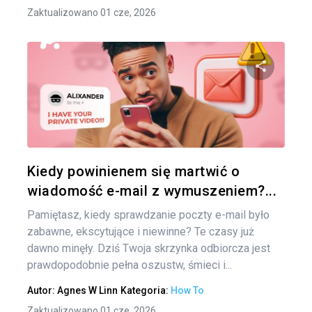
Zaktualizowano 01 cze, 2026
Udo
Twitter
Kiedy powinienem się martwić o
wiadomość e-mail z wymuszeniem?...
Pamiętasz, kiedy sprawdzanie poczty e-mail było
zabawne, ekscytujące i niewinne? Te czasy już
dawno minęły. Dziś Twoja skrzynka odbiorcza jest
prawdopodobnie pełna oszustw, śmieci i...
Autor:
Agnes W Linn
Kategoria:
How To
Zaktualizowano 01 cze, 2026