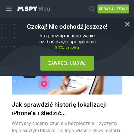
SPRÓBUJ TERAZ
Czekaj! Nie odchodź jeszcze!
Jak
Rozpocznij monitorowanie
już dziś dzięki specjalnemu
30% zniżka
ZAWRZEĆ UMOWĘ
Udo
Twitter
Jak sprawdzić historię lokalizacji
iPhone'a i śledzić...
Wszyscy chcemy czuć się bezpiecznie. I życzymy
tego naszym bliskim. Do tego właśnie służy historia