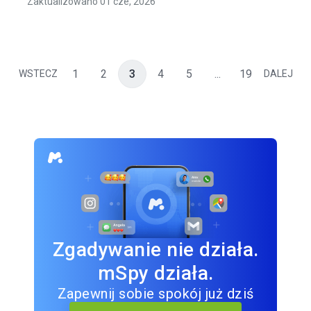
Zaktualizowano 01 cze, 2026
1
2
3
4
5
...
19
WSTECZ
DALEJ
Zgadywanie nie działa.
mSpy działa.
Zapewnij sobie spokój już dziś