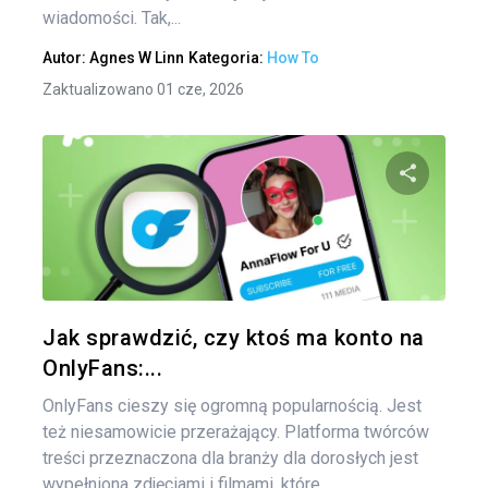
wiadomości. Tak,...
Autor:
Agnes W Linn
Kategoria:
How To
Zaktualizowano 01 cze, 2026
Udo
Twitter
Jak sprawdzić, czy ktoś ma konto na
OnlyFans:...
OnlyFans cieszy się ogromną popularnością. Jest
też niesamowicie przerażający. Platforma twórców
treści przeznaczona dla branży dla dorosłych jest
wypełniona zdjęciami i filmami, które...