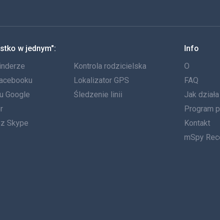
stko w jednym":
Info
inderze
Kontrola rodzicielska
O
Facebooku
Lokalizator GPS
FAQ
tu Google
Śledzenie linii
Jak dział
r
Program p
ez Skype
Kontakt
mSpy Rec