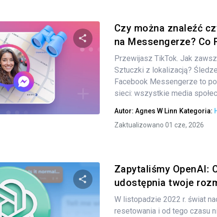
Czy można znaleźć czy
na Messengerze? Co F
Przewijasz TikTok. Jak zawsze
Udostępnij
Sztuczki z lokalizacją? Śledze
Facebook Messengerze to pop
sieci: wszystkie media społec
Twitter
Facebook
Kopiuj link
Autor:
Agnes W Linn
Kategoria:
Zaktualizowano 01 cze, 2026
Zapytaliśmy OpenAI: 
udostępnia twoje ro
W listopadzie 2022 r. świat na
Udostępnij
resetowania i od tego czasu nic