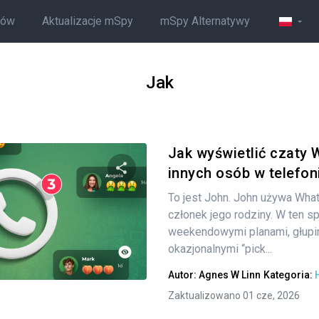
ców
Aktualizacje mSpy
mSpy Alternatywy
Jak
Jak wyświetlić czaty
innych osób w telefoni
To jest John. John używa What
Udostępnij
członek jego rodziny. W ten s
weekendowymi planami, głupi
okazjonalnymi “pick...
Twitter
Facebook
Kopiuj link
Autor:
Agnes W Linn
Kategoria:
Zaktualizowano 01 cze, 2026