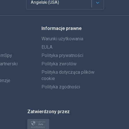
Angielski (USA)
Francuski
Informacje prawne
Español
Warunki użytkowania
Deutsch
EULA
a mSpy
Polityka prywatności
Português
artnerski
Polityka zwrotów
Włoski
Polityka dotycząca plików
cookie
enzje
العربية
Polityka zgodności
한국의
Zatwierdzony przez
Türkçe
Polski