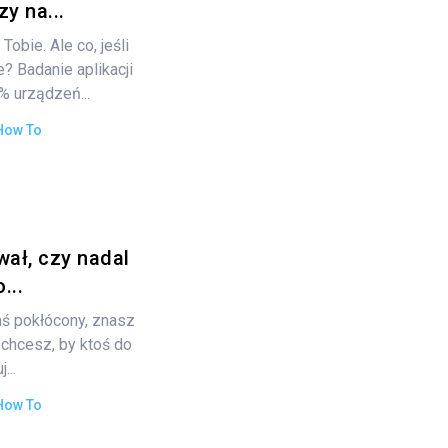
y na...
obie. Ale co, jeśli
ie? Badanie aplikacji
% urządzeń...
How To
wał, czy nadal
...
mś pokłócony, znasz
 chcesz, by ktoś do
...
How To