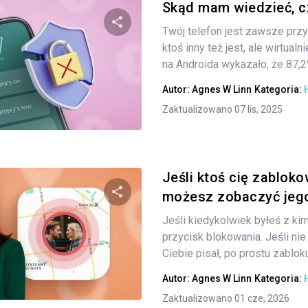
Skąd mam wiedzieć, cz
Twój telefon jest zawsze przy T
ktoś inny też jest, ale wirtualn
Udostępnij
na Androida wykazało, że 87,2
Autor:
Agnes W Linn
Kategoria:
Zaktualizowano 07 lis, 2025
Twitter
Facebook
Kopiuj link
Jeśli ktoś cię zabloko
możesz zobaczyć jego
Jeśli kiedykolwiek byłeś z ki
Udostępnij
przycisk blokowania. Jeśli nie
Ciebie pisał, po prostu zablokuj
Autor:
Agnes W Linn
Kategoria:
Twitter
Facebook
Kopiuj link
Zaktualizowano 01 cze, 2026