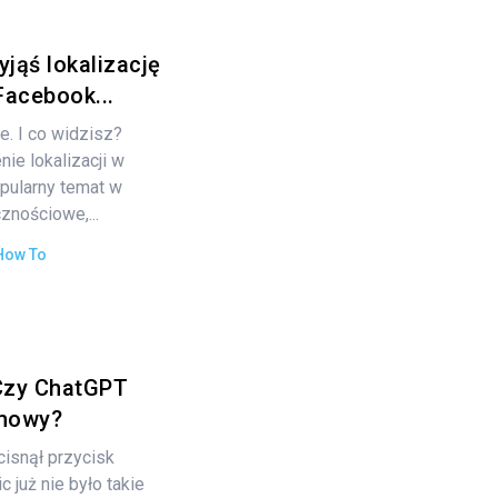
jąś lokalizację
acebook...
. I co widzisz?
nie lokalizacji w
ularny temat w
znościowe,...
How To
Czy ChatGPT
zmowy?
cisnął przycisk
 już nie było takie