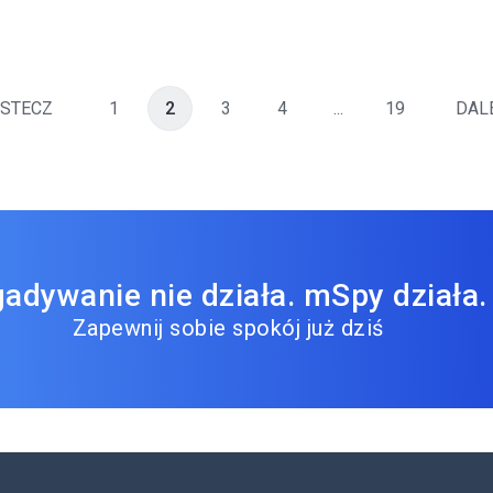
STECZ
1
2
3
4
...
19
DAL
adywanie nie działa. mSpy działa.
Zapewnij sobie spokój już dziś