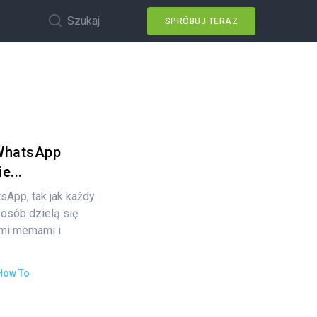
Szukaj
SPRÓBUJ TERAZ
 WhatsApp
e...
sApp, tak jak każdy
posób dzielą się
mi memami i
How To