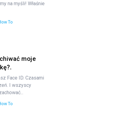
my na myśli! Właśnie
How To
uchiwać moje
kę?.
asz Face ID. Czasami
zeń. I wszyscy
achować...
How To