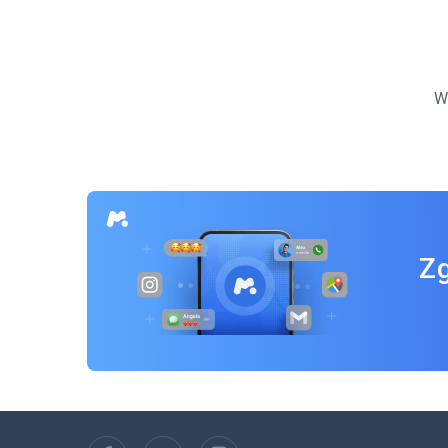
Nawigacja
po
W
wpisach
Zg