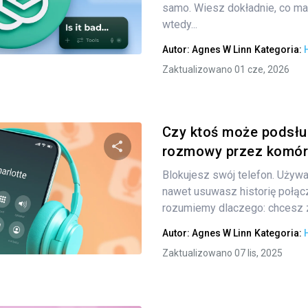
samo. Wiesz dokładnie, co ma
wtedy...
Twitter
Facebook
Kopiuj link
Autor:
Agnes W Linn
Kategoria:
Zaktualizowano 01 cze, 2026
Czy ktoś może podsł
rozmowy przez komór
Blokujesz swój telefon. Używ
Udostępnij
nawet usuwasz historię połąc
rozumiemy dlaczego: chcesz z
Autor:
Agnes W Linn
Kategoria:
Twitter
Facebook
Kopiuj link
Zaktualizowano 07 lis, 2025