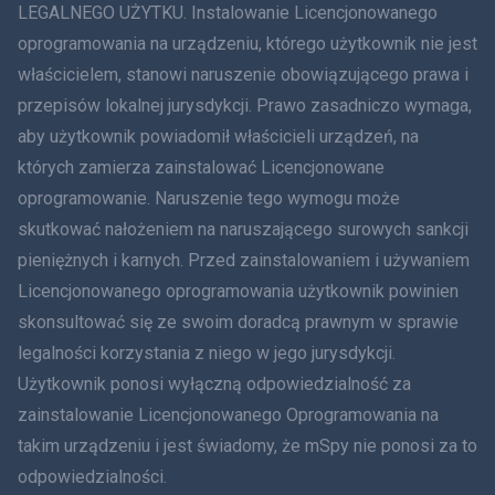
LEGALNEGO UŻYTKU. Instalowanie Licencjonowanego
oprogramowania na urządzeniu, którego użytkownik nie jest
Dania
właścicielem, stanowi naruszenie obowiązującego prawa i
हिंदी
przepisów lokalnej jurysdykcji. Prawo zasadniczo wymaga,
aby użytkownik powiadomił właścicieli urządzeń, na
Holenderski
których zamierza zainstalować Licencjonowane
oprogramowanie. Naruszenie tego wymogu może
עברית
skutkować nałożeniem na naruszającego surowych sankcji
Rumunia
pieniężnych i karnych. Przed zainstalowaniem i używaniem
Licencjonowanego oprogramowania użytkownik powinien
Ελληνικά
skonsultować się ze swoim doradcą prawnym w sprawie
legalności korzystania z niego w jego jurysdykcji.
Tiếng Việt
Użytkownik ponosi wyłączną odpowiedzialność za
zainstalowanie Licencjonowanego Oprogramowania na
繁體中文
takim urządzeniu i jest świadomy, że mSpy nie ponosi za to
Slovenčina
odpowiedzialności.