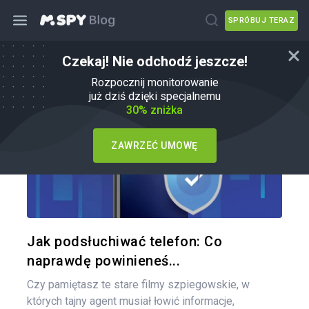
SPRÓBUJ TERAZ
Czekaj! Nie odchodź jeszcze!
Jak
Rozpocznij monitorowanie
już dziś dzięki specjalnemu
30% zniżka
ZAWRZEĆ UMOWĘ
Udo
Twitter
Jak podsłuchiwać telefon: Co
naprawdę powinieneś...
Czy pamiętasz te stare filmy szpiegowskie, w
których tajny agent musiał łowić informacje,