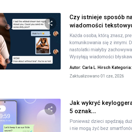
Czy istnieje sposób n
wiadomości tekstowyc
Każda osoba, którą znasz, pre
Udostępnij
komunikowania się z innymi. D
nastolatki miałyby zachowywać
Wysyłają wiadomości błyskawi
Twitter
Facebook
Kopiuj link
Autor:
Carla L. Hirsch
Kategoria
Zaktualizowano 01 cze, 2026
Jak wykryć keyloggera
5 oznak...
Ponieważ dzieci spędzają duż
Udostępnij
i nie mogą żyć bez smartfonów,