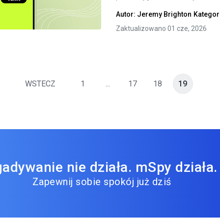
Autor:
Jeremy Brighton
Kategor
Twitter
Facebook
Kopiuj link
Zaktualizowano 01 cze, 2026
WSTECZ
1
...
17
18
19
adywanie nie działa. mSpy działa.
Zapewnij sobie spokój już dziś