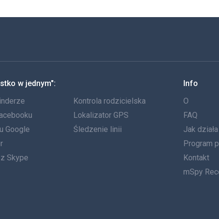
stko w jednym":
Info
inderze
Kontrola rodzicielska
O
Facebooku
Lokalizator GPS
FAQ
tu Google
Śledzenie linii
Jak dział
r
Program p
ez Skype
Kontakt
mSpy Rec