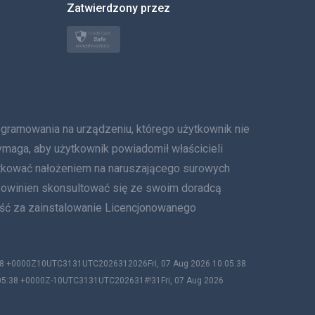
Zatwierdzony przez
Türkçe
Polski
日本
Norsk
owania na urządzeniu, którego użytkownik nie
Svenska
ymaga, aby użytkownik powiadomił właścicieli
tkować nałożeniem na naruszającego surowych
ภาษาไทย
 powinien skonsultować się ze swoim doradcą
ość za zainstalowanie Licencjonowanego
简体中文
Dania
:38 +0000Z10UTC3131UTC2026312026Fri, 07 Aug 2026 10:05:38
:05:38 +0000Z-10UTC3131UTC202631#!31Fri, 07 Aug 2026
हिंदी