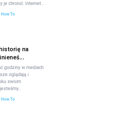
e chronić. Internet...
:
How To
historię na
nieneś...
ać godziny w mediach
ze oglądają i
ooku swoim
esteśmy...
:
How To