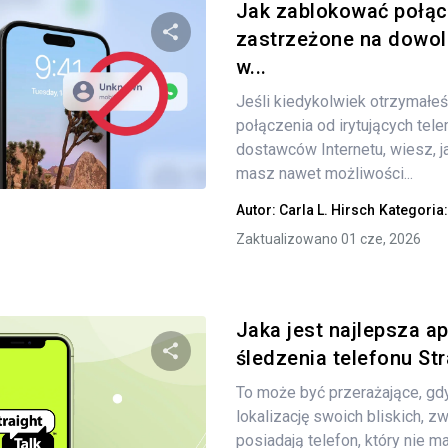
Jak zablokować połąc
zastrzeżone na dowol
w...
Udostępnij
Jeśli kiedykolwiek otrzymałeś
połączenia od irytujących tel
dostawców Internetu, wiesz, jak
Twitter
Facebook
Kopiuj link
masz nawet możliwości...
Autor:
Carla L. Hirsch
Kategoria
Zaktualizowano 01 cze, 2026
Jaka jest najlepsza ap
śledzenia telefonu Str
To może być przerażające, gd
Udostępnij
lokalizację swoich bliskich, zw
posiadają telefon, który nie ma