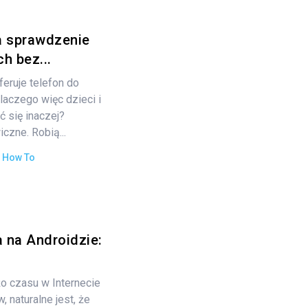
a sprawdzenie
h bez...
feruje telefon do
laczego więc dzieci i
 się inaczej?
czne. Robią...
:
How To
 na Androidzie:
o czasu w Internecie
 naturalne jest, że