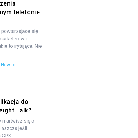
zenia
nym telefonie
 powtarzające się
emarketerów i
ie to irytujące. Nie
:
How To
likacja do
aight Talk?
y martwisz się o
łaszcza jeśli
 GPS....