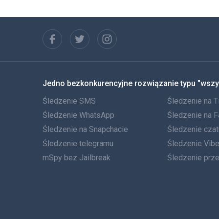
Jedno bezkonkurencyjne rozwiązanie typu "wszy
Śledzenie SMS
Śledzenie na T
Śledzenie WhatsApp
Śledzenie na 
Śledzenie na Snapchacie
Śledzenie cza
Śledzenie telegramu
Śledzenie Vibe
mSpy bez Jailbreak
Śledzenie prz