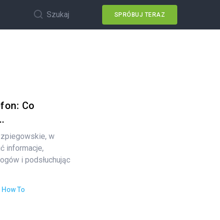
Szukaj
SPRÓBUJ TERAZ
fon: Co
.
 szpiegowskie, w
ć informacje,
ogów i podsłuchując
:
How To