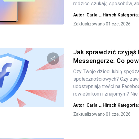
rodzice szukają sposobów, aby j
Autor:
Carla L. Hirsch
Kategoria
Twitter
Facebook
Kopiuj link
Zaktualizowano 01 cze, 2026
Jak sprawdzić czyjąś 
Messengerze: Co powi
Czy Twoje dzieci lubią spędz
Udostępnij
społecznościowych? Czy zaws
udostępniają treści na Faceb
rówieśnikom i znajomym? Nie j
Twitter
Facebook
Kopiuj link
Autor:
Carla L. Hirsch
Kategoria
Zaktualizowano 01 cze, 2026