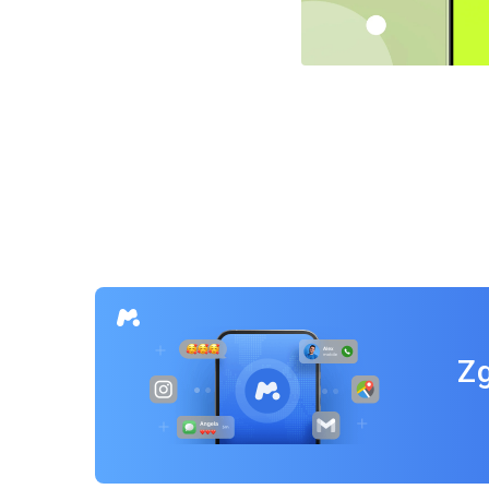
Nawigacja
po
wpisach
Zg