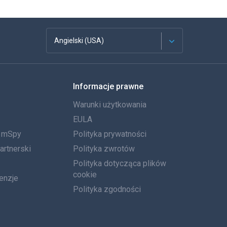
Angielski (USA)
Francuski
Informacje prawne
Español
Warunki użytkowania
Deutsch
EULA
a mSpy
Polityka prywatności
Português
artnerski
Polityka zwrotów
Włoski
Polityka dotycząca plików
cookie
enzje
العربية
Polityka zgodności
한국의