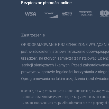
Bezpieczne płatności online
Zastrzeżenie
OPROGRAMOWANIE PRZEZNACZONE WYŁĄCZNIE DO LE
jest właścicielem, stanowi naruszenie obowiązując
urządzeń, na których zamierza zainstalować Lice
sankcji pieniężnych i karnych. Przed zainstalowa
prawnym w sprawie legalności korzystania z niego
Oprogramowania na takim urządzeniu i jest świadom
© #!31Fri, 07 Aug 2026 10:05:38 +0000Z3831#31Fri, 07 Aug 2
+00000510058amFriday=28#!31Fri, 07 Aug 2026 10:05:38 +0000
10:05:38 +0000ZUTC8# mSpy. All trademarks are the property of t