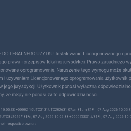
GALNEGO UŻYTKU. Instalowanie Licencjonowanego oprogram
ego prawa i przepisów lokalnej jurysdykcji. Prawo zasadniczo w
ncjonowane oprogramowanie. Naruszenie tego wymogu może sku
niem i używaniem Licencjonowanego oprogramowania użytkownik
 w jego jurysdykcji. Użytkownik ponosi wyłączną odpowiedzialn
y, że mSpy nie ponosi za to odpowiedzialności.
026 10:05:38 +0000Z-10UTC3131UTC202631 07am31am-31Fri, 07 Aug 2026 10:05
ZUTC8#2026#!31Fri, 07 Aug 2026 10:05:38 +0000Z3831#/31Fri, 07 Aug 2026 10
heir respective owners.