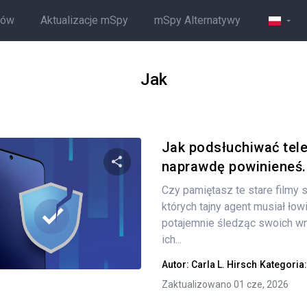
ców
Aktualizacje mSpy
mSpy Alternatywy
Jak
Jak podsłuchiwać tele
naprawdę powinieneś..
Czy pamiętasz te stare filmy
Udostępnij
których tajny agent musiał łowi
potajemnie śledząc swoich wr
ich...
Twitter
Facebook
Kopiuj link
Autor:
Carla L. Hirsch
Kategoria
Zaktualizowano 01 cze, 2026