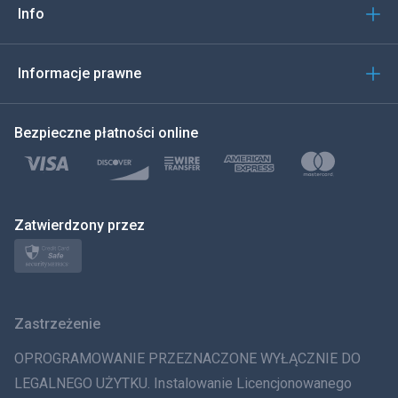
Info
العربية
한국의
Informacje prawne
Türkçe
Bezpieczne płatności online
Polski
日本
Zatwierdzony przez
Norsk
Svenska
Zastrzeżenie
ภาษาไทย
OPROGRAMOWANIE PRZEZNACZONE WYŁĄCZNIE DO
简体中文
LEGALNEGO UŻYTKU. Instalowanie Licencjonowanego