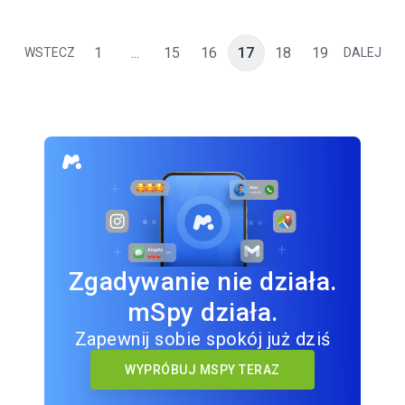
1
...
15
16
17
18
19
WSTECZ
DALEJ
Zgadywanie nie działa.
mSpy działa.
Zapewnij sobie spokój już dziś
WYPRÓBUJ MSPY TERAZ