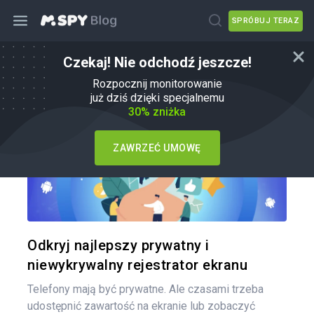
SPRÓBUJ TERAZ
Czekaj! Nie odchodź jeszcze!
Jak
Rozpocznij monitorowanie
już dziś dzięki specjalnemu
30% zniżka
ZAWRZEĆ UMOWĘ
Udo
Twitter
Odkryj najlepszy prywatny i
niewykrywalny rejestrator ekranu
Telefony mają być prywatne. Ale czasami trzeba
udostępnić zawartość na ekranie lub zobaczyć