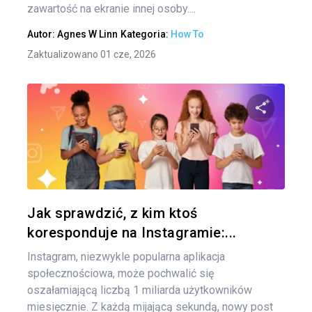
zawartość na ekranie innej osoby....
Autor:
Agnes W Linn
Kategoria:
How To
Zaktualizowano 01 cze, 2026
Udo
Twitter
Jak sprawdzić, z kim ktoś
koresponduje na Instagramie:...
Instagram, niezwykle popularna aplikacja
społecznościowa, może pochwalić się
oszałamiającą liczbą 1 miliarda użytkowników
miesięcznie. Z każdą mijającą sekundą, nowy post