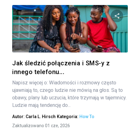
Naw
po
Udo
wpi
Twitter
Jak śledzić połączenia i SMS-y z
innego telefonu...
Napisz więcej o: Wiadomości i rozmowy często
ujawniają to, czego ludzie nie mówią na głos. Są to
obawy, plany lub uczucia, które trzymają w tajemnicy.
Ludzie mają tendencję do...
Autor:
Carla L. Hirsch
Kategoria:
How To
Zaktualizowano 01 cze, 2026