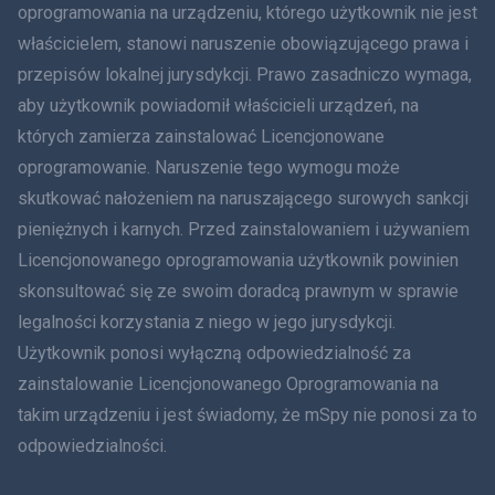
oprogramowania na urządzeniu, którego użytkownik nie jest
Dania
właścicielem, stanowi naruszenie obowiązującego prawa i
हिंदी
przepisów lokalnej jurysdykcji. Prawo zasadniczo wymaga,
aby użytkownik powiadomił właścicieli urządzeń, na
Holenderski
których zamierza zainstalować Licencjonowane
oprogramowanie. Naruszenie tego wymogu może
עברית
skutkować nałożeniem na naruszającego surowych sankcji
Rumunia
pieniężnych i karnych. Przed zainstalowaniem i używaniem
Licencjonowanego oprogramowania użytkownik powinien
Ελληνικά
skonsultować się ze swoim doradcą prawnym w sprawie
legalności korzystania z niego w jego jurysdykcji.
Tiếng Việt
Użytkownik ponosi wyłączną odpowiedzialność za
zainstalowanie Licencjonowanego Oprogramowania na
繁體中文
takim urządzeniu i jest świadomy, że mSpy nie ponosi za to
Slovenčina
odpowiedzialności.
Bahasa Melayu