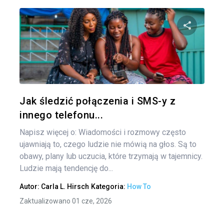
Naw
po
Udo
wpi
Twitter
Jak śledzić połączenia i SMS-y z
innego telefonu...
Napisz więcej o: Wiadomości i rozmowy często
ujawniają to, czego ludzie nie mówią na głos. Są to
obawy, plany lub uczucia, które trzymają w tajemnicy.
Ludzie mają tendencję do...
Autor:
Carla L. Hirsch
Kategoria:
How To
Zaktualizowano 01 cze, 2026