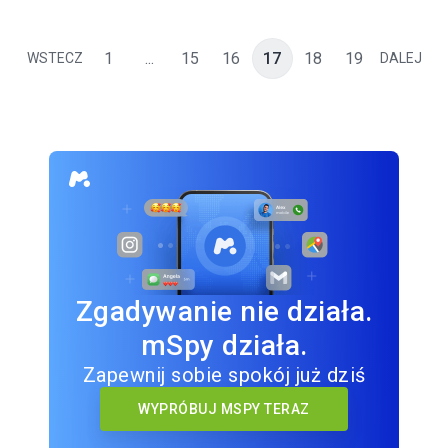
1
...
15
16
17
18
19
WSTECZ
DALEJ
Zgadywanie nie działa.
mSpy działa.
Zapewnij sobie spokój już dziś
WYPRÓBUJ MSPY TERAZ