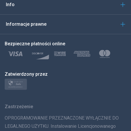
Info
العربية
한국의
Informacje prawne
Türkçe
Bezpieczne płatności online
Polski
日本
Zatwierdzony przez
Norsk
Svenska
Zastrzeżenie
ภาษาไทย
OPROGRAMOWANIE PRZEZNACZONE WYŁĄCZNIE DO
简体中文
LEGALNEGO UŻYTKU. Instalowanie Licencjonowanego