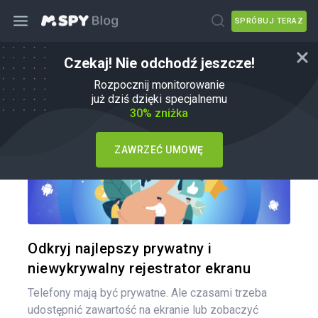
SPRÓBUJ TERAZ
Czekaj! Nie odchodź jeszcze!
Jak
Rozpocznij monitorowanie
już dziś dzięki specjalnemu
30% zniżka
ZAWRZEĆ UMOWĘ
Udo
Twitter
Odkryj najlepszy prywatny i
niewykrywalny rejestrator ekranu
Telefony mają być prywatne. Ale czasami trzeba
udostępnić zawartość na ekranie lub zobaczyć