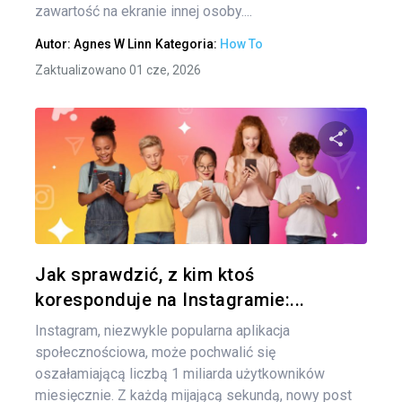
zawartość na ekranie innej osoby....
Autor:
Agnes W Linn
Kategoria:
How To
Zaktualizowano 01 cze, 2026
Udo
Twitter
Jak sprawdzić, z kim ktoś
koresponduje na Instagramie:...
Instagram, niezwykle popularna aplikacja
społecznościowa, może pochwalić się
oszałamiającą liczbą 1 miliarda użytkowników
miesięcznie. Z każdą mijającą sekundą, nowy post