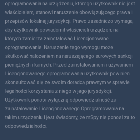
oprogramowania na urządzeniu, którego użytkownik nie jest
Dania
właścicielem, stanowi naruszenie obowiązującego prawa i
हिंदी
przepisów lokalnej jurysdykcji. Prawo zasadniczo wymaga,
aby użytkownik powiadomił właścicieli urządzeń, na
Holenderski
których zamierza zainstalować Licencjonowane
oprogramowanie. Naruszenie tego wymogu może
עברית
skutkować nałożeniem na naruszającego surowych sankcji
Rumunia
pieniężnych i karnych. Przed zainstalowaniem i używaniem
Licencjonowanego oprogramowania użytkownik powinien
Ελληνικά
skonsultować się ze swoim doradcą prawnym w sprawie
legalności korzystania z niego w jego jurysdykcji.
Tiếng Việt
Użytkownik ponosi wyłączną odpowiedzialność za
zainstalowanie Licencjonowanego Oprogramowania na
繁體中文
takim urządzeniu i jest świadomy, że mSpy nie ponosi za to
Slovenčina
odpowiedzialności.
Bahasa Melayu