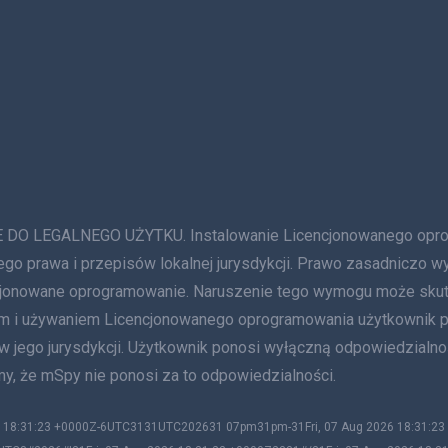
GALNEGO UŻYTKU. Instalowanie Licencjonowanego oprogram
ego prawa i przepisów lokalnej jurysdykcji. Prawo zasadniczo w
ncjonowane oprogramowanie. Naruszenie tego wymogu może sku
niem i używaniem Licencjonowanego oprogramowania użytkownik
 w jego jurysdykcji. Użytkownik ponosi wyłączną odpowiedzialn
y, że mSpy nie ponosi za to odpowiedzialności.
026 18:31:23 +0000Z-6UTC3131UTC202631 07pm31pm-31Fri, 07 Aug 2026 18:31: