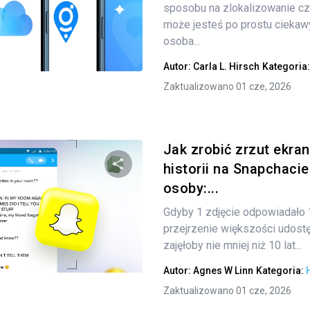
sposobu na zlokalizowanie cz
może jesteś po prostu ciekawy,
osoba...
Twitter
Facebook
Kopiuj link
Autor:
Carla L. Hirsch
Kategoria
Zaktualizowano 01 cze, 2026
Jak zrobić zrzut ekran
historii na Snapchacie
osoby:...
Udostępnij
Gdyby 1 zdjęcie odpowiadało
przejrzenie większości udost
zajęłoby nie mniej niż 10 lat...
Twitter
Facebook
Kopiuj link
Autor:
Agnes W Linn
Kategoria:
Zaktualizowano 01 cze, 2026