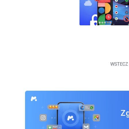
Nawigacja
po
WSTECZ
wpisach
Zg