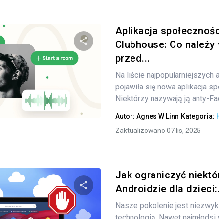
Aplikacja społecznoś
Clubhouse: Co należy
przed...
Udostępnij
Na liście najpopularniejszych a
pojawiła się nowa aplikacja s
Niektórzy nazywają ją anty-Fa
Twitter
Facebook
Kopiuj link
Autor:
Agnes W Linn
Kategoria:
Zaktualizowano 07 lis, 2025
Jak ograniczyć niektór
Androidzie dla dzieci:.
Nasze pokolenie jest niezwyk
Udostępnij
technologią. Nawet najmłodsi 