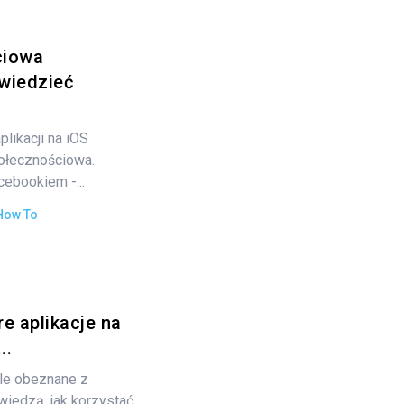
ciowa
 wiedzieć
plikacji na iOS
połecznościowa.
cebookiem -...
How To
e aplikacje na
..
le obeznane z
wiedzą, jak korzystać