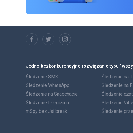
Jedno bezkonkurencyjne rozwiązanie typu "wszy
Śledzenie SMS
Śledzenie na T
Śledzenie WhatsApp
Śledzenie na 
Śledzenie na Snapchacie
Śledzenie cza
Śledzenie telegramu
Śledzenie Vibe
mSpy bez Jailbreak
Śledzenie prz