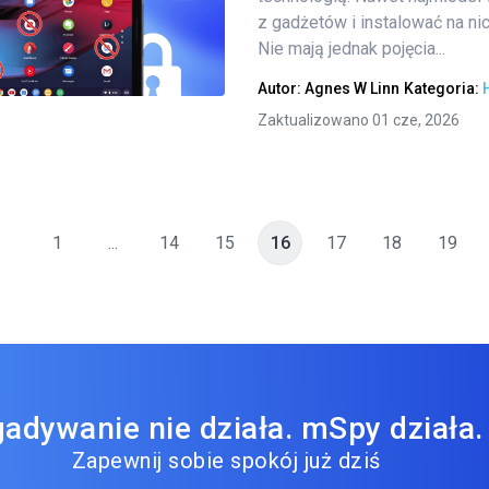
z gadżetów i instalować na ni
Nie mają jednak pojęcia...
Twitter
Facebook
Kopiuj link
Autor:
Agnes W Linn
Kategoria:
Zaktualizowano 01 cze, 2026
1
...
14
15
16
17
18
19
adywanie nie działa. mSpy działa.
Zapewnij sobie spokój już dziś