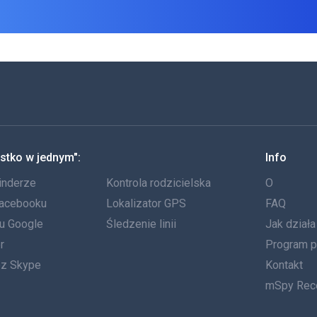
stko w jednym":
Info
inderze
Kontrola rodzicielska
O
Facebooku
Lokalizator GPS
FAQ
tu Google
Śledzenie linii
Jak dział
r
Program p
ez Skype
Kontakt
mSpy Rec