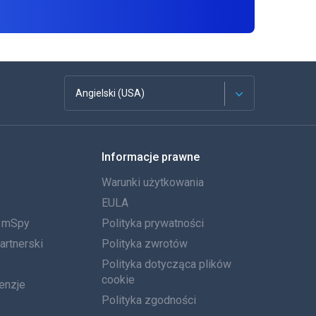
Angielski (USA)
Francuski
Informacje prawne
Español
Warunki użytkowania
Deutsch
EULA
a mSpy
Polityka prywatności
Português
artnerski
Polityka zwrotów
Włoski
Polityka dotycząca plików
cookie
enzje
العربية
Polityka zgodności