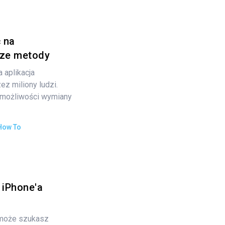
 na
sze metody
 aplikacja
z miliony ludzi.
w możliwości wymiany
How To
 iPhone'a
ć może szukasz