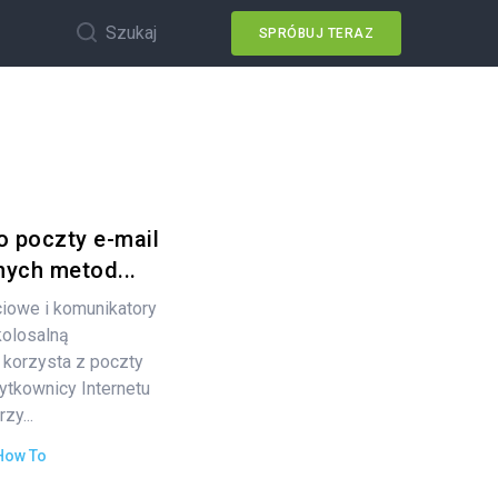
Szukaj
SPRÓBUJ TERAZ
o poczty e-mail
nych metod...
ciowe i komunikatory
kolosalną
 korzysta z poczty
żytkownicy Internetu
zy...
How To