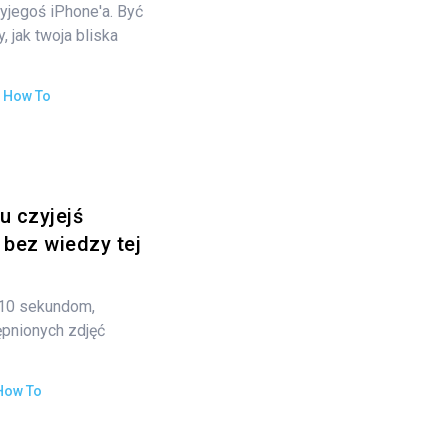
yjegoś iPhone'a. Być
 jak twoja bliska
:
How To
u czyjejś
 bez wiedzy tej
 10 sekundom,
ępnionych zdjęć
How To