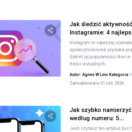
Jak śledzić aktywność
Instagramie: 4 najlep
Instagram to najwyżej oceniana
Udostępnij
społecznościowa używana prze
Sekret jej popularności tkwi 
treści wizualnych...
Twitter
Facebook
Kopiuj link
Autor:
Agnes W Linn
Kategoria:
Zaktualizowano 01 cze, 2026
Jak szybko namierzyć
według numeru: 5...
Jeśli czytasz ten artykuł, by
Udostępnij