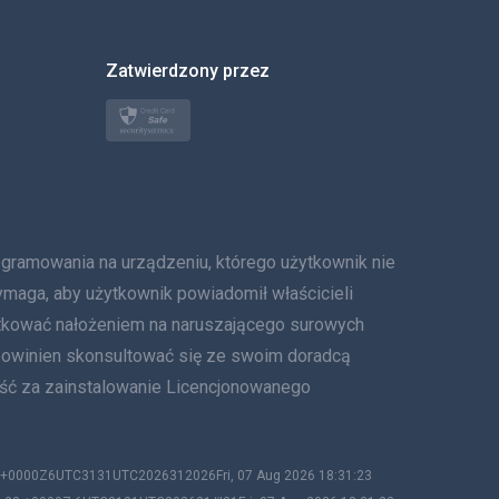
한국의
Zatwierdzony przez
Türkçe
Polski
日本
Norsk
owania na urządzeniu, którego użytkownik nie
Svenska
ymaga, aby użytkownik powiadomił właścicieli
tkować nałożeniem na naruszającego surowych
ภาษาไทย
 powinien skonsultować się ze swoim doradcą
ość za zainstalowanie Licencjonowanego
简体中文
Dania
23 +0000Z6UTC3131UTC2026312026Fri, 07 Aug 2026 18:31:23