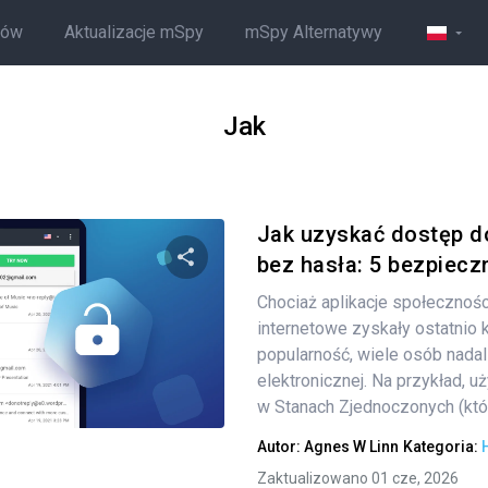
ców
Aktualizacje mSpy
mSpy Alternatywy
Jak
Jak uzyskać dostęp d
bez hasła: 5 bezpiecz
Chociaż aplikacje społecznoś
Udostępnij
internetowe zyskały ostatnio 
popularność, wiele osób nadal
elektronicznej. Na przykład, u
Twitter
w Stanach Zjednoczonych (któr
Facebook
Kopiuj link
Autor:
Agnes W Linn
Kategoria:
Zaktualizowano 01 cze, 2026