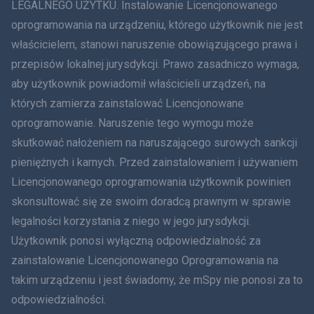
LEGALNEGO UŻYTKU. Instalowanie Licencjonowanego
oprogramowania na urządzeniu, którego użytkownik nie jest
Dania
właścicielem, stanowi naruszenie obowiązującego prawa i
हिंदी
przepisów lokalnej jurysdykcji. Prawo zasadniczo wymaga,
aby użytkownik powiadomił właścicieli urządzeń, na
Holenderski
których zamierza zainstalować Licencjonowane
oprogramowanie. Naruszenie tego wymogu może
עברית
skutkować nałożeniem na naruszającego surowych sankcji
Rumunia
pieniężnych i karnych. Przed zainstalowaniem i używaniem
Licencjonowanego oprogramowania użytkownik powinien
Ελληνικά
skonsultować się ze swoim doradcą prawnym w sprawie
legalności korzystania z niego w jego jurysdykcji.
Tiếng Việt
Użytkownik ponosi wyłączną odpowiedzialność za
zainstalowanie Licencjonowanego Oprogramowania na
繁體中文
takim urządzeniu i jest świadomy, że mSpy nie ponosi za to
Slovenčina
odpowiedzialności.