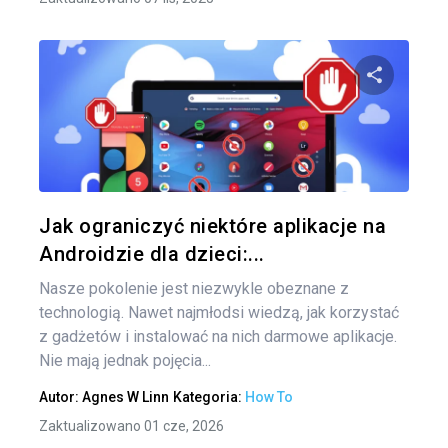
Naw
po
Udo
wpi
Twitter
Jak ograniczyć niektóre aplikacje na
Androidzie dla dzieci:...
Nasze pokolenie jest niezwykle obeznane z
technologią. Nawet najmłodsi wiedzą, jak korzystać
z gadżetów i instalować na nich darmowe aplikacje.
Nie mają jednak pojęcia...
Autor:
Agnes W Linn
Kategoria:
How To
Zaktualizowano 01 cze, 2026