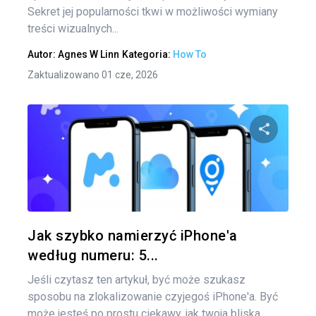
Sekret jej popularności tkwi w możliwości wymiany
treści wizualnych...
Autor:
Agnes W Linn
Kategoria:
How To
Zaktualizowano 01 cze, 2026
Udo
Twitter
Jak szybko namierzyć iPhone'a
według numeru: 5...
Jeśli czytasz ten artykuł, być może szukasz
sposobu na zlokalizowanie czyjegoś iPhone'a. Być
może jesteś po prostu ciekawy, jak twoja bliska