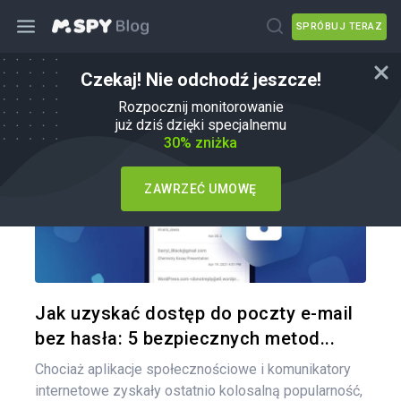
SPRÓBUJ TERAZ
Czekaj! Nie odchodź jeszcze!
Jak
Rozpocznij monitorowanie
już dziś dzięki specjalnemu
30% zniżka
ZAWRZEĆ UMOWĘ
Udo
Twitter
Jak uzyskać dostęp do poczty e-mail
bez hasła: 5 bezpiecznych metod...
Chociaż aplikacje społecznościowe i komunikatory
internetowe zyskały ostatnio kolosalną popularność,