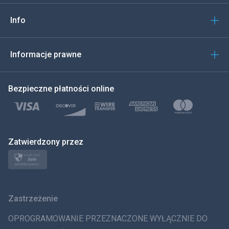
Włoski
Info
العربية
한국의
Informacje prawne
Türkçe
Bezpieczne płatności online
Polski
日本
Zatwierdzony przez
Norsk
Svenska
Zastrzeżenie
ภาษาไทย
OPROGRAMOWANIE PRZEZNACZONE WYŁĄCZNIE DO
简体中文