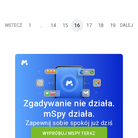
1
...
14
15
16
17
18
19
WSTECZ
DALEJ
Zgadywanie nie działa.
mSpy działa.
Zapewnij sobie spokój już dziś
WYPRÓBUJ MSPY TERAZ