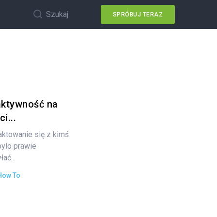
Szukaj
SPRÓBUJ TERAZ
aktywność na
i...
aktowanie się z kimś
było prawie
ać...
How To