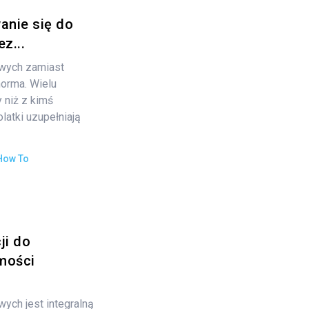
anie się do
z...
wych zamiast
norma. Wielu
 niż z kimś
atki uzupełniają
How To
ji do
mości
ych jest integralną