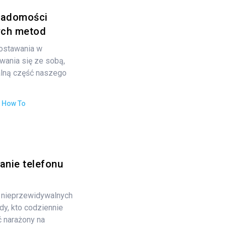
iadomości
ych metod
ostawania w
wania się ze sobą,
alną część naszego
:
How To
anie telefonu
 nieprzewidywalnych
dy, kto codziennie
ć narażony na