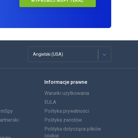
WYPRÓBUJ MSPY TERAZ
Angielski (USA)
Francuski
Informacje prawne
Español
Warunki użytkowania
Deutsch
EULA
a mSpy
Polityka prywatności
Português
artnerski
Polityka zwrotów
Włoski
Polityka dotycząca plików
cookie
enzje