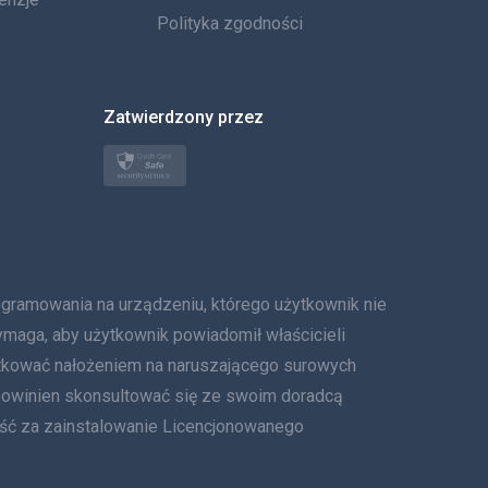
العربية
Polityka zgodności
한국의
Zatwierdzony przez
Türkçe
Polski
日本
Norsk
owania na urządzeniu, którego użytkownik nie
Svenska
ymaga, aby użytkownik powiadomił właścicieli
tkować nałożeniem na naruszającego surowych
ภาษาไทย
 powinien skonsultować się ze swoim doradcą
ość za zainstalowanie Licencjonowanego
简体中文