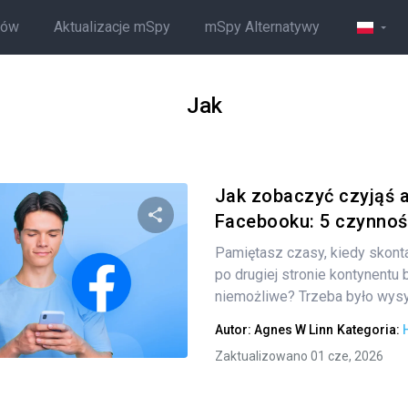
ców
Aktualizacje mSpy
mSpy Alternatywy
Jak
Jak zobaczyć czyjąś 
Facebooku: 5 czynnośc
Pamiętasz czasy, kiedy skont
Udostępnij
po drugiej stronie kontynentu 
niemożliwe? Trzeba było wysył
Autor:
Agnes W Linn
Kategoria:
Twitter
Facebook
Kopiuj link
Zaktualizowano 01 cze, 2026