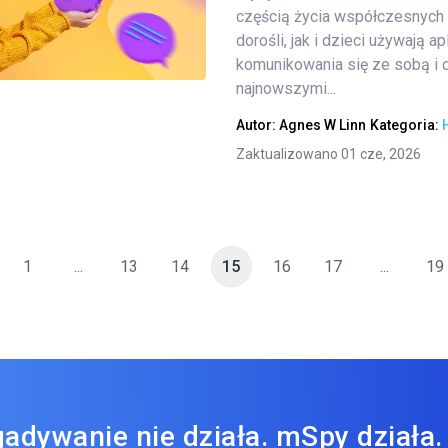
częścią życia współczesnych 
dorośli, jak i dzieci używają a
Twitter
Facebook
Kopiuj link
komunikowania się ze sobą i d
najnowszymi...
Autor:
Agnes W Linn
Kategoria:
Zaktualizowano 01 cze, 2026
1
...
13
14
15
16
17
...
19
adywanie nie działa. mSpy działa.