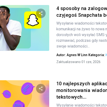
4 sposoby na zalogow
czyjegoś Snapchata be
Wysyłanie wiadomości teksto
Udostępnij
komunikacji na żywo to nowa 
dorosłych woli wysyłać SMS-y
rozmawiać, podczas gdy nastol
Twitter
swoje wiadomości...
Facebook
Kopiuj link
Autor:
Agnes W Linn
Kategoria:
Zaktualizowano 01 cze, 2026
10 najlepszych aplikac
monitorowania wiado
tekstowych...
Udostępnij
Wysyłanie wiadomości tekstow