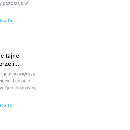
y pozostaje w
How To
e tajne
ze i...
ok jest największą
iecie. Ludzie z
ów Zjednoczonych,
How To