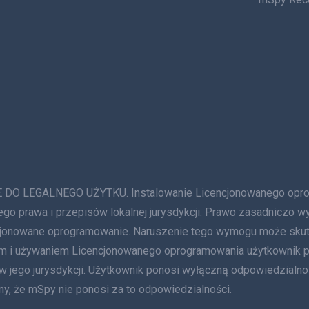
GALNEGO UŻYTKU. Instalowanie Licencjonowanego oprogram
ego prawa i przepisów lokalnej jurysdykcji. Prawo zasadniczo w
ncjonowane oprogramowanie. Naruszenie tego wymogu może sku
niem i używaniem Licencjonowanego oprogramowania użytkownik
 w jego jurysdykcji. Użytkownik ponosi wyłączną odpowiedzialn
y, że mSpy nie ponosi za to odpowiedzialności.