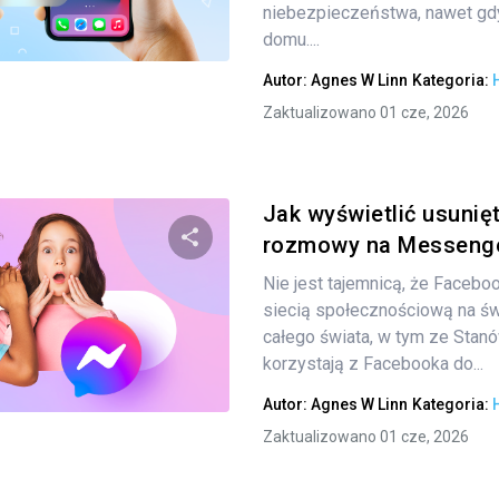
niebezpieczeństwa, nawet gd
Twitter
domu....
Facebook
Kopiuj link
Autor:
Agnes W Linn
Kategoria:
Zaktualizowano 01 cze, 2026
Jak wyświetlić usunięt
rozmowy na Messenger
Nie jest tajemnicą, że Facebo
Udostępnij
siecią społecznościową na św
całego świata, w tym ze Stan
korzystają z Facebooka do...
Twitter
Facebook
Kopiuj link
Autor:
Agnes W Linn
Kategoria:
Zaktualizowano 01 cze, 2026