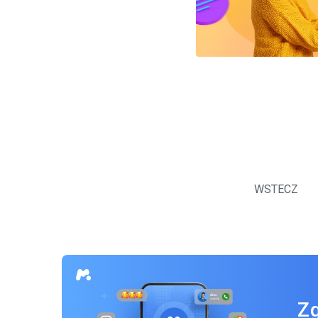
Nawigacja
po
WSTECZ
wpisach
Zg