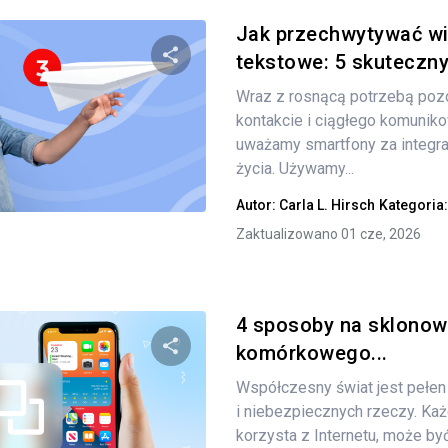
Jak przechwytywać w
tekstowe: 5 skuteczn
Wraz z rosnącą potrzebą poz
Udostępnij
kontakcie i ciągłego komuniko
uważamy smartfony za integr
życia. Używamy...
Twitter
Facebook
Kopiuj link
Autor:
Carla L. Hirsch
Kategoria
Zaktualizowano 01 cze, 2026
4 sposoby na sklonow
komórkowego...
Współczesny świat jest pełen
Udostępnij
i niebezpiecznych rzeczy. Każ
korzysta z Internetu, może by