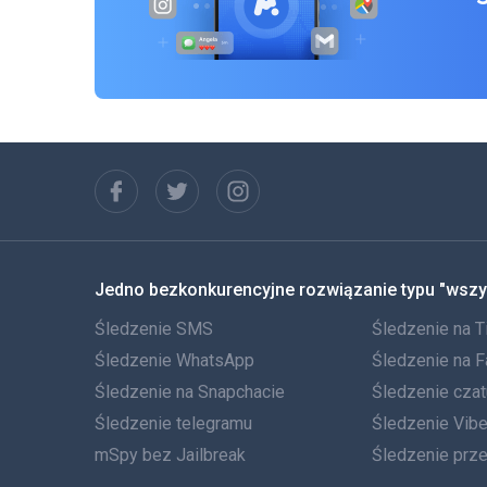
Jedno bezkonkurencyjne rozwiązanie typu "wszy
Śledzenie SMS
Śledzenie na T
Śledzenie WhatsApp
Śledzenie na 
Śledzenie na Snapchacie
Śledzenie cza
Śledzenie telegramu
Śledzenie Vibe
mSpy bez Jailbreak
Śledzenie prz