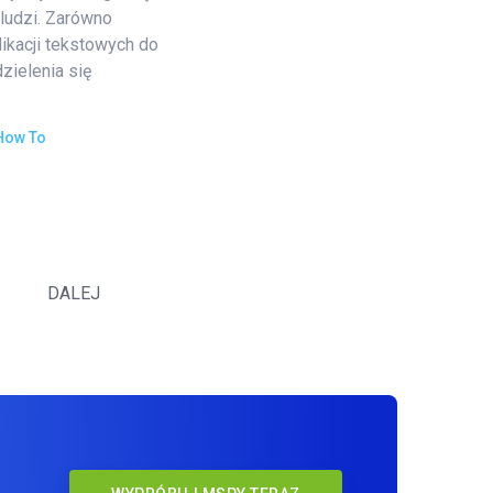
ludzi. Zarówno
plikacji tekstowych do
zielenia się
How To
DALEJ