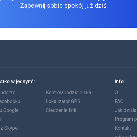
Zapewnij sobie spokój już dziś
stko w jednym":
Info
inderze
Kontrola rodzicielska
O
Facebooku
Lokalizator GPS
FAQ
tu Google
Śledzenie linii
Jak dział
r
Program p
ez Skype
Kontakt
mSpy Rec