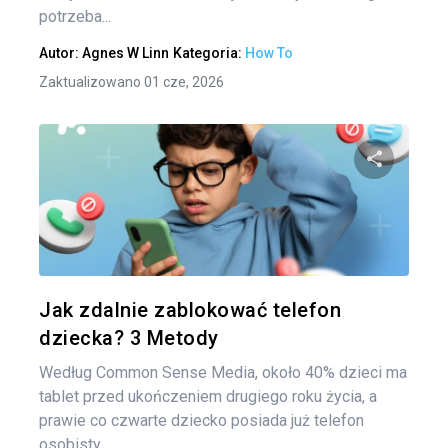
potrzeba...
Autor:
Agnes W Linn
Kategoria:
How To
Zaktualizowano 01 cze, 2026
Udo
Twitter
Jak zdalnie zablokować telefon
dziecka? 3 Metody
Według Common Sense Media, około 40% dzieci ma
tablet przed ukończeniem drugiego roku życia, a
prawie co czwarte dziecko posiada już telefon
osobisty....