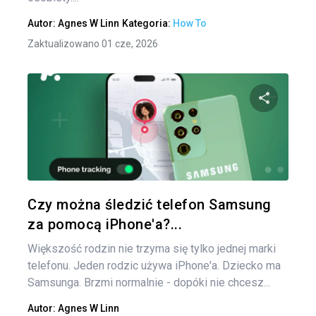
Autor:
Agnes W Linn
Kategoria:
How To
Zaktualizowano 01 cze, 2026
Udo
Twitter
Czy można śledzić telefon Samsung
za pomocą iPhone'a?...
Większość rodzin nie trzyma się tylko jednej marki
telefonu. Jeden rodzic używa iPhone'a. Dziecko ma
Samsunga. Brzmi normalnie - dopóki nie chcesz...
Autor:
Agnes W Linn