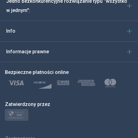
Jedno bezkonkurencyjne rozwiązanie typu "wszystko
Português
w jednym":
Włoski
Info
العربية
한국의
Informacje prawne
Türkçe
Bezpieczne płatności online
Polski
日本
Zatwierdzony przez
Norsk
Svenska