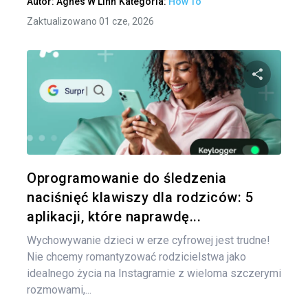
Autor:
Agnes W Linn
Kategoria:
How To
Zaktualizowano 01 cze, 2026
Naw
po
Udo
wpi
Twitter
Oprogramowanie do śledzenia
naciśnięć klawiszy dla rodziców: 5
aplikacji, które naprawdę...
Wychowywanie dzieci w erze cyfrowej jest trudne!
Nie chcemy romantyzować rodzicielstwa jako
idealnego życia na Instagramie z wieloma szczerymi
rozmowami,...