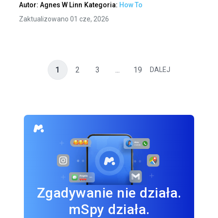
Autor:
Agnes W Linn
Kategoria:
How To
Zaktualizowano 01 cze, 2026
1
2
3
...
19
DALEJ
Zgadywanie nie działa.
mSpy działa.