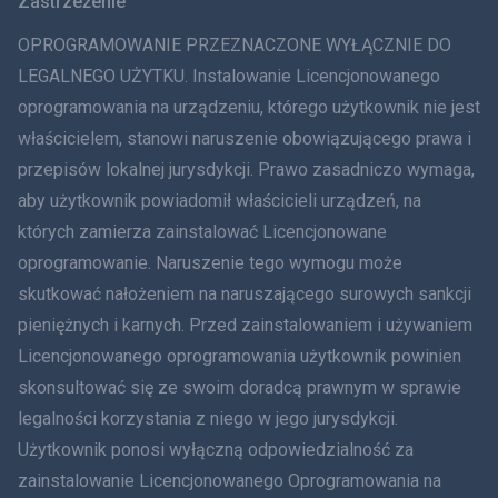
Zastrzeżenie
ภาษาไทย
OPROGRAMOWANIE PRZEZNACZONE WYŁĄCZNIE DO
简体中文
LEGALNEGO UŻYTKU. Instalowanie Licencjonowanego
oprogramowania na urządzeniu, którego użytkownik nie jest
Dania
właścicielem, stanowi naruszenie obowiązującego prawa i
हिंदी
przepisów lokalnej jurysdykcji. Prawo zasadniczo wymaga,
aby użytkownik powiadomił właścicieli urządzeń, na
Holenderski
których zamierza zainstalować Licencjonowane
oprogramowanie. Naruszenie tego wymogu może
עברית
skutkować nałożeniem na naruszającego surowych sankcji
Rumunia
pieniężnych i karnych. Przed zainstalowaniem i używaniem
Licencjonowanego oprogramowania użytkownik powinien
Ελληνικά
skonsultować się ze swoim doradcą prawnym w sprawie
legalności korzystania z niego w jego jurysdykcji.
Tiếng Việt
Użytkownik ponosi wyłączną odpowiedzialność za
zainstalowanie Licencjonowanego Oprogramowania na
繁體中文