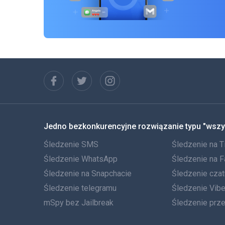
Jedno bezkonkurencyjne rozwiązanie typu "wszy
Śledzenie SMS
Śledzenie na T
Śledzenie WhatsApp
Śledzenie na 
Śledzenie na Snapchacie
Śledzenie cza
Śledzenie telegramu
Śledzenie Vibe
mSpy bez Jailbreak
Śledzenie prz