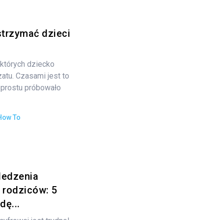
strzymać dzieci
 których dziecko
atu. Czasami jest to
o prostu próbowało
How To
ledzenia
a rodziców: 5
dę...