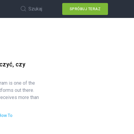
Szukaj
SPRÓBUJ TERAZ
czyć, czy
ram is one of the
tforms out there.
 receives more than
How To