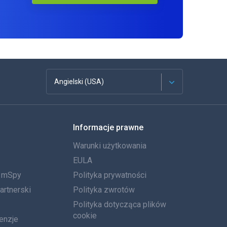
Angielski (USA)
Francuski
Informacje prawne
Español
Warunki użytkowania
Deutsch
EULA
a mSpy
Polityka prywatności
Português
artnerski
Polityka zwrotów
Włoski
Polityka dotycząca plików
cookie
enzje