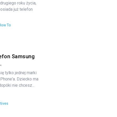
rugiego roku życia,
osiada już telefon
How To
lefon Samsung
.
ę tylko jednej marki
 iPhone'a. Dziecko ma
opóki nie chcesz...
tives