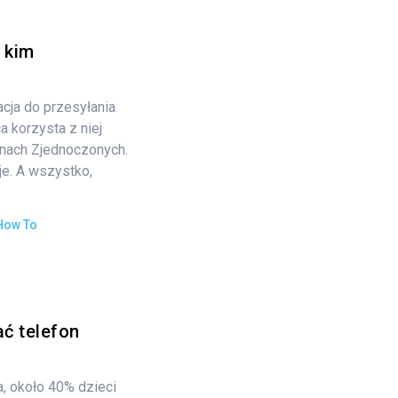
 kim
kacja do przesyłania
 korzysta z niej
nach Zjednoczonych.
je. A wszystko,
How To
ć telefon
 około 40% dzieci