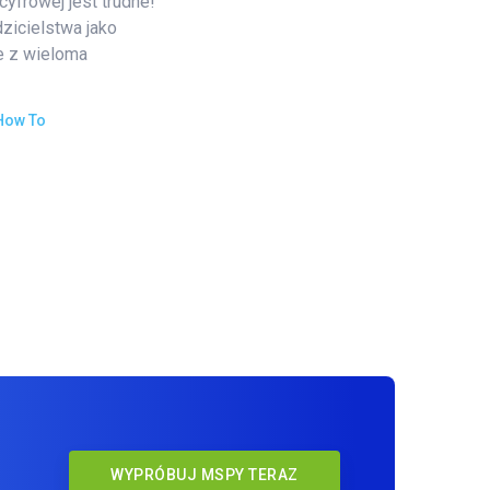
yfrowej jest trudne!
zicielstwa jako
e z wieloma
How To
WYPRÓBUJ MSPY TERAZ