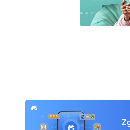
Nawigacja
po
wpisach
Zg