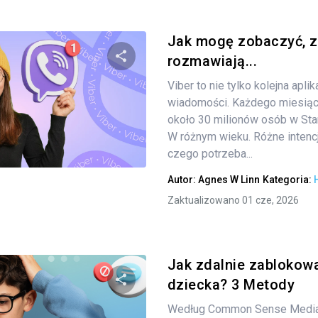
Jak mogę zobaczyć, z
rozmawiają...
Viber to nie tylko kolejna apli
Udostępnij
wiadomości. Każdego miesiąca
około 30 milionów osób w Sta
W różnym wieku. Różne intenc
Twitter
czego potrzeba...
Facebook
Kopiuj link
Autor:
Agnes W Linn
Kategoria:
Zaktualizowano 01 cze, 2026
Jak zdalnie zablokowa
dziecka? 3 Metody
Według Common Sense Media,
Udostępnij