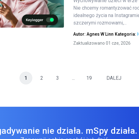
Wychowywanie dzieci w erze c
Nie chcemy romantyzować rod
idealnego życia na Instagrami
Twitter
Facebook
Kopiuj link
szczerymi rozmowami,...
Autor:
Agnes W Linn
Kategoria:
Zaktualizowano 01 cze, 2026
1
2
3
...
19
DALEJ
adywanie nie działa. mSpy działa.