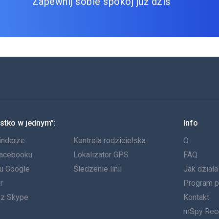
Zapewnij sobie spokój już dziś
stko w jednym":
Info
inderze
Kontrola rodzicielska
O
Facebooku
Lokalizator GPS
FAQ
tu Google
Śledzenie linii
Jak dział
r
Program p
ez Skype
Kontakt
mSpy Rec