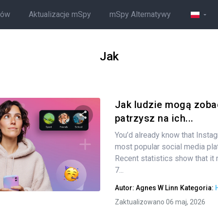
ców
Aktualizacje mSpy
mSpy Alternatywy
Jak
Jak ludzie mogą zoba
patrzysz na ich...
You’d already know that Instag
Udostępnij
most popular social media pla
Recent statistics show that it
7...
Twitter
Facebook
Kopiuj link
Autor:
Agnes W Linn
Kategoria:
Zaktualizowano 06 maj, 2026