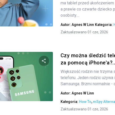
ma tablet przed ukończeniem d
a prawie co czwarte dziecko p
osobisty....
Twitter
Facebook
Kopiuj link
Autor:
Agnes W Linn
Kategoria:
Zaktualizowano 01 cze, 2026
Czy można śledzić te
za pomocą iPhone'a?..
Większość rodzin nie trzyma si
Udostępnij
telefonu. Jeden rodzic używa
Samsunga. Brzmi normalnie - d
Autor:
Agnes W Linn
Twitter
Facebook
Kopiuj link
Kategoria:
How To
,
mSpy Alterna
Zaktualizowano 01 cze, 2026