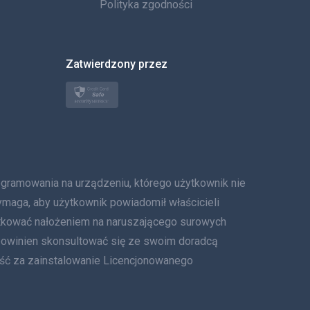
العربية
Polityka zgodności
한국의
Zatwierdzony przez
Türkçe
Polski
日本
Norsk
owania na urządzeniu, którego użytkownik nie
Svenska
ymaga, aby użytkownik powiadomił właścicieli
tkować nałożeniem na naruszającego surowych
ภาษาไทย
 powinien skonsultować się ze swoim doradcą
ość za zainstalowanie Licencjonowanego
简体中文
Dania