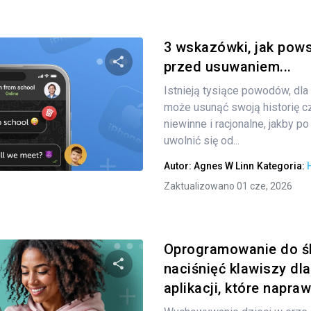
3 wskazówki, jak pow
przed usuwaniem...
Istnieją tysiące powodów, dla
Udostępnij
może usunąć swoją historię cz
niewinne i racjonalne, jakby p
uwolnić się od...
Twitter
Facebook
Kopiuj link
Autor:
Agnes W Linn
Kategoria:
Zaktualizowano 01 cze, 2026
Oprogramowanie do ś
naciśnięć klawiszy dl
aplikacji, które napraw
Udostępnij