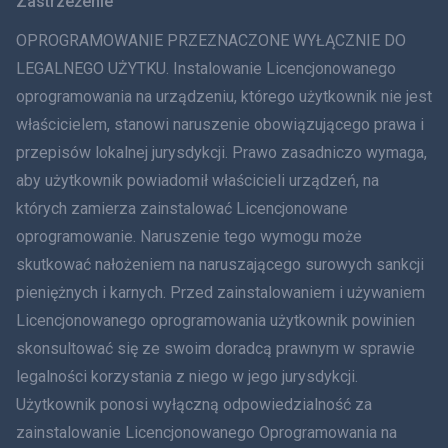
Zastrzeżenie
ภาษาไทย
OPROGRAMOWANIE PRZEZNACZONE WYŁĄCZNIE DO
简体中文
LEGALNEGO UŻYTKU. Instalowanie Licencjonowanego
oprogramowania na urządzeniu, którego użytkownik nie jest
Dania
właścicielem, stanowi naruszenie obowiązującego prawa i
हिंदी
przepisów lokalnej jurysdykcji. Prawo zasadniczo wymaga,
aby użytkownik powiadomił właścicieli urządzeń, na
Holenderski
których zamierza zainstalować Licencjonowane
oprogramowanie. Naruszenie tego wymogu może
עברית
skutkować nałożeniem na naruszającego surowych sankcji
Rumunia
pieniężnych i karnych. Przed zainstalowaniem i używaniem
Licencjonowanego oprogramowania użytkownik powinien
Ελληνικά
skonsultować się ze swoim doradcą prawnym w sprawie
legalności korzystania z niego w jego jurysdykcji.
Tiếng Việt
Użytkownik ponosi wyłączną odpowiedzialność za
zainstalowanie Licencjonowanego Oprogramowania na
繁體中文