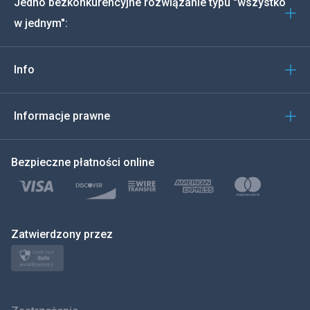
Jedno bezkonkurencyjne rozwiązanie typu "wszystko
Português
w jednym":
Włoski
Info
العربية
한국의
Informacje prawne
Türkçe
Bezpieczne płatności online
Polski
日本
Zatwierdzony przez
Norsk
Svenska