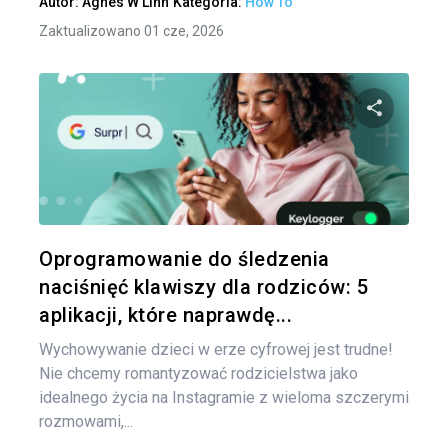
Autor:
Agnes W Linn
Kategoria:
How To
Zaktualizowano 01 cze, 2026
Naw
po
Udo
wpi
Twitter
Oprogramowanie do śledzenia
naciśnięć klawiszy dla rodziców: 5
aplikacji, które naprawdę...
Wychowywanie dzieci w erze cyfrowej jest trudne!
Nie chcemy romantyzować rodzicielstwa jako
idealnego życia na Instagramie z wieloma szczerymi
rozmowami,...