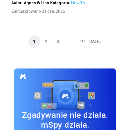
Autor:
Agnes W Linn
Kategoria:
How To
Zaktualizowano 01 cze, 2026
1
2
3
...
19
DALEJ
Zgadywanie nie działa.
mSpy działa.