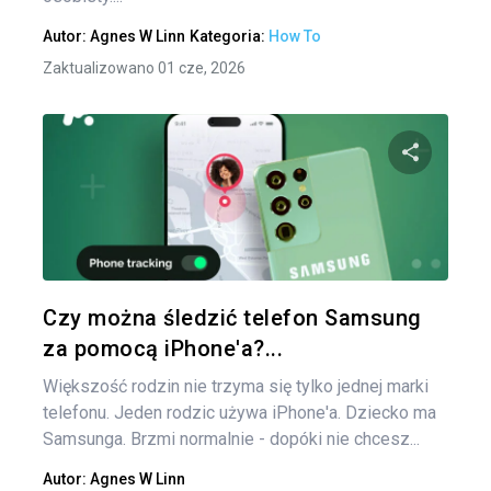
Autor:
Agnes W Linn
Kategoria:
How To
Zaktualizowano 01 cze, 2026
Udo
Twitter
Czy można śledzić telefon Samsung
za pomocą iPhone'a?...
Większość rodzin nie trzyma się tylko jednej marki
telefonu. Jeden rodzic używa iPhone'a. Dziecko ma
Samsunga. Brzmi normalnie - dopóki nie chcesz...
Autor:
Agnes W Linn