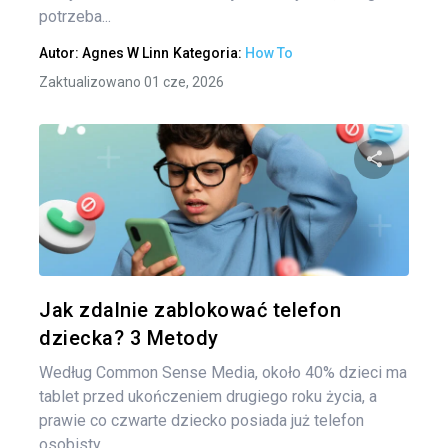
potrzeba...
Autor:
Agnes W Linn
Kategoria:
How To
Zaktualizowano 01 cze, 2026
Udo
Twitter
Jak zdalnie zablokować telefon
dziecka? 3 Metody
Według Common Sense Media, około 40% dzieci ma
tablet przed ukończeniem drugiego roku życia, a
prawie co czwarte dziecko posiada już telefon
osobisty....