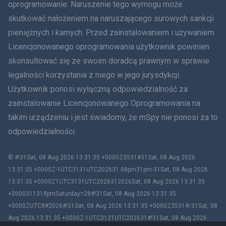
oprogramowanie. Naruszenie tego wymogu może
עברית
skutkować nałożeniem na naruszającego surowych sankcji
Rumunia
pieniężnych i karnych. Przed zainstalowaniem i używaniem
Licencjonowanego oprogramowania użytkownik powinien
Ελληνικά
skonsultować się ze swoim doradcą prawnym w sprawie
legalności korzystania z niego w jego jurysdykcji.
Tiếng Việt
Użytkownik ponosi wyłączną odpowiedzialność za
zainstalowanie Licencjonowanego Oprogramowania na
繁體中文
takim urządzeniu i jest świadomy, że mSpy nie ponosi za to
Slovenčina
odpowiedzialności.
Bahasa Melayu
© #!31Sat, 08 Aug 2026 13:31:35 +0000Z3531#31Sat, 08 Aug 2026
13:31:35 +0000Z-1UTC3131UTC202631 08pm31pm-31Sat, 08 Aug 2026
Čeština
13:31:35 +0000Z1UTC3131UTC2026312026Sat, 08 Aug 2026 13:31:35
+0000311318pmSaturday=28#!31Sat, 08 Aug 2026 13:31:35
Magyar
+0000ZUTC8#2026#!31Sat, 08 Aug 2026 13:31:35 +0000Z3531#/31Sat, 08
Aug 2026 13:31:35 +0000Z-1UTC3131UTC202631#!31Sat, 08 Aug 2026
Български