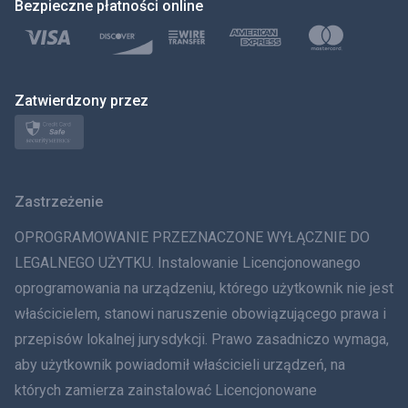
Bezpieczne płatności online
Polski
日本
Zatwierdzony przez
Norsk
Svenska
Zastrzeżenie
ภาษาไทย
OPROGRAMOWANIE PRZEZNACZONE WYŁĄCZNIE DO
简体中文
LEGALNEGO UŻYTKU. Instalowanie Licencjonowanego
oprogramowania na urządzeniu, którego użytkownik nie jest
Dania
właścicielem, stanowi naruszenie obowiązującego prawa i
हिंदी
przepisów lokalnej jurysdykcji. Prawo zasadniczo wymaga,
aby użytkownik powiadomił właścicieli urządzeń, na
Holenderski
których zamierza zainstalować Licencjonowane