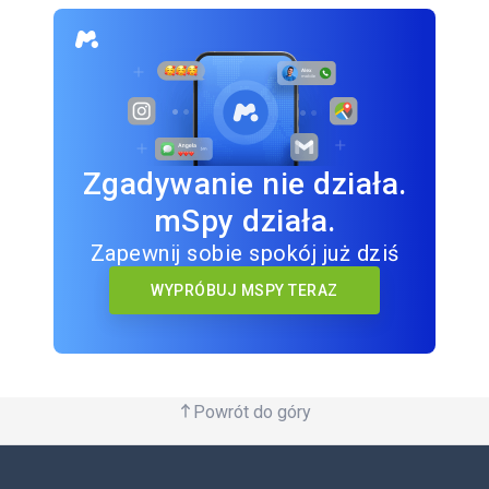
Zgadywanie nie działa.
mSpy działa.
Zapewnij sobie spokój już dziś
WYPRÓBUJ MSPY TERAZ
Powrót do góry