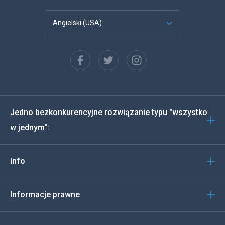
Angielski (USA)
Francuski
Español
Deutsch
Jedno bezkonkurencyjne rozwiązanie typu "wszystko
Português
w jednym":
Włoski
Info
العربية
한국의
Informacje prawne
Türkçe