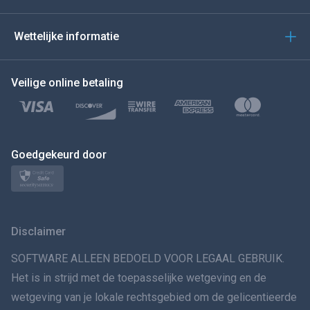
العربية
Wettelijke informatie
BEWEEG DE MUIS NAAR
Veilige online betaling
Türkçe
Polski
日本
Goedgekeurd door
Norsk
Svenska
Disclaimer
VERSPREIDINGทย
SOFTWARE ALLEEN BEDOELD VOOR LEGAAL GEBRUIK.
Het is in strijd met de toepasselijke wetgeving en de
简体中文
wetgeving van je lokale rechtsgebied om de gelicentieerde