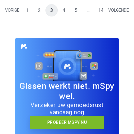
1
2
3
4
5
...
14
VORIGE
VOLGENDE
Gissen werkt niet. mSpy
wel.
Verzeker uw gemoedsrust
vandaag nog
PROBEER MSPY NU