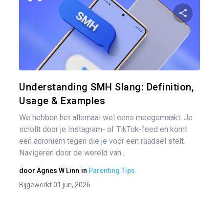
Ber
nav
Pa
Twitter
Understanding SMH Slang: Definition,
Usage & Examples
We hebben het allemaal wel eens meegemaakt. Je
scrollt door je Instagram- of TikTok-feed en komt
een acroniem tegen die je voor een raadsel stelt.
Navigeren door de wereld van...
door
Agnes W Linn
in
Parenting Tips
Bijgewerkt 01 jun, 2026