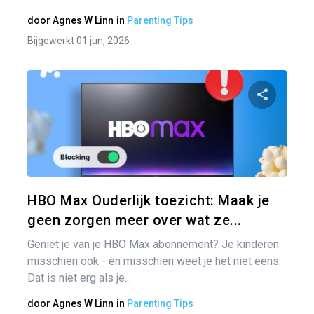
door
Agnes W Linn
in
Parenting Tips
Bijgewerkt 01 jun, 2026
Pa
Twitter
HBO Max Ouderlijk toezicht: Maak je
geen zorgen meer over wat ze...
Geniet je van je HBO Max abonnement? Je kinderen
misschien ook - en misschien weet je het niet eens.
Dat is niet erg als je...
door
Agnes W Linn
in
Parenting Tips