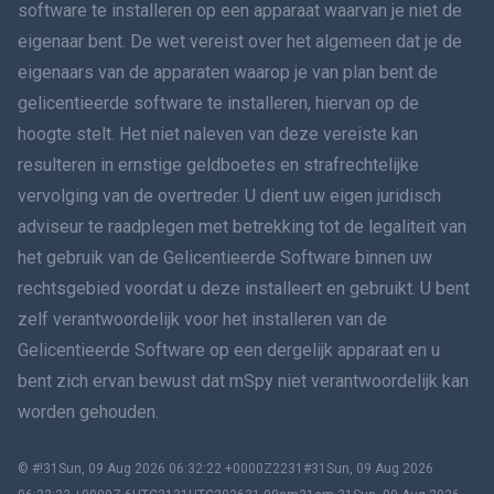
software te installeren op een apparaat waarvan je niet de
Dansk
eigenaar bent. De wet vereist over het algemeen dat je de
हिंदी
eigenaars van de apparaten waarop je van plan bent de
gelicentieerde software te installeren, hiervan op de
Nederlands
hoogte stelt. Het niet naleven van deze vereiste kan
resulteren in ernstige geldboetes en strafrechtelijke
עברית
vervolging van de overtreder. U dient uw eigen juridisch
adviseur te raadplegen met betrekking tot de legaliteit van
Română
het gebruik van de Gelicentieerde Software binnen uw
Ελληνικά
rechtsgebied voordat u deze installeert en gebruikt. U bent
zelf verantwoordelijk voor het installeren van de
Tiếng Việt
Gelicentieerde Software op een dergelijk apparaat en u
bent zich ervan bewust dat mSpy niet verantwoordelijk kan
繁體中文
worden gehouden.
Slovenië
© #!31Sun, 09 Aug 2026 06:32:22 +0000Z2231#31Sun, 09 Aug 2026
Bahasa Melayu