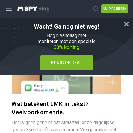
NU PROBEREN
Wacht! Ga nog niet weg!
Tips voor ouders
Begin vandaag met
monitoren met een speciale
30% korting
KRIJG DE DEAL
Pa
Twitter
Wat betekent LMK in tekst?
Veelvoorkomende...
Het is geen geheim dat straattaal onze dagelijkse
gesprekken heeft overgenomen. We gebruiken het