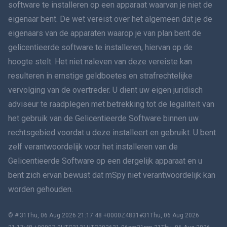
software te installeren op een apparaat waarvan je niet de
Dansk
eigenaar bent. De wet vereist over het algemeen dat je de
हिंदी
eigenaars van de apparaten waarop je van plan bent de
gelicentieerde software te installeren, hiervan op de
Nederlands
hoogte stelt. Het niet naleven van deze vereiste kan
resulteren in ernstige geldboetes en strafrechtelijke
עברית
vervolging van de overtreder. U dient uw eigen juridisch
adviseur te raadplegen met betrekking tot de legaliteit van
Română
het gebruik van de Gelicentieerde Software binnen uw
Ελληνικά
rechtsgebied voordat u deze installeert en gebruikt. U bent
zelf verantwoordelijk voor het installeren van de
Tiếng Việt
Gelicentieerde Software op een dergelijk apparaat en u
bent zich ervan bewust dat mSpy niet verantwoordelijk kan
繁體中文
worden gehouden.
Slovenië
© #!31Thu, 06 Aug 2026 21:17:48 +0000Z4831#31Thu, 06 Aug 2026
Bahasa Melayu