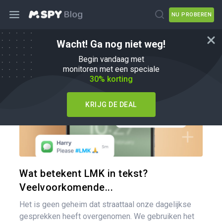
NU PROBEREN
Wacht! Ga nog niet weg!
Tips voor ouders
Begin vandaag met
monitoren met een speciale
30% korting
KRIJG DE DEAL
Pa
Twitter
Wat betekent LMK in tekst?
Veelvoorkomende...
Het is geen geheim dat straattaal onze dagelijkse
gesprekken heeft overgenomen. We gebruiken het