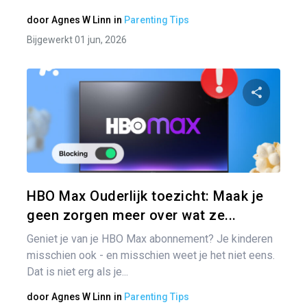
door
Agnes W Linn
in
Parenting Tips
Bijgewerkt 01 jun, 2026
Pa
Twitter
HBO Max Ouderlijk toezicht: Maak je
geen zorgen meer over wat ze...
Geniet je van je HBO Max abonnement? Je kinderen
misschien ook - en misschien weet je het niet eens.
Dat is niet erg als je...
door
Agnes W Linn
in
Parenting Tips