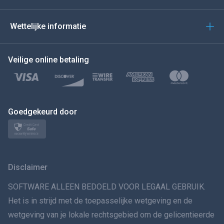
العربية
Wettelijke informatie
BEWEEG DE MUIS NAAR
Veilige online betaling
Türkçe
Polski
日本
Goedgekeurd door
Norsk
Svenska
Disclaimer
VERSPREIDINGทย
SOFTWARE ALLEEN BEDOELD VOOR LEGAAL GEBRUIK.
Het is in strijd met de toepasselijke wetgeving en de
简体中文
wetgeving van je lokale rechtsgebied om de gelicentieerde