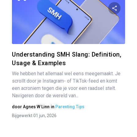
Ber
nav
Pa
Twitter
Understanding SMH Slang: Definition,
Usage & Examples
We hebben het allemaal wel eens meegemaakt. Je
scrollt door je Instagram- of TikTok-feed en komt
een acroniem tegen die je voor een raadsel stelt.
Navigeren door de wereld van...
door
Agnes W Linn
in
Parenting Tips
Bijgewerkt 01 jun, 2026