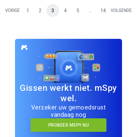
1
2
3
4
5
...
14
VORIGE
VOLGENDE
Gissen werkt niet. mSpy
wel.
Verzeker uw gemoedsrust
vandaag nog
PROBEER MSPY NU