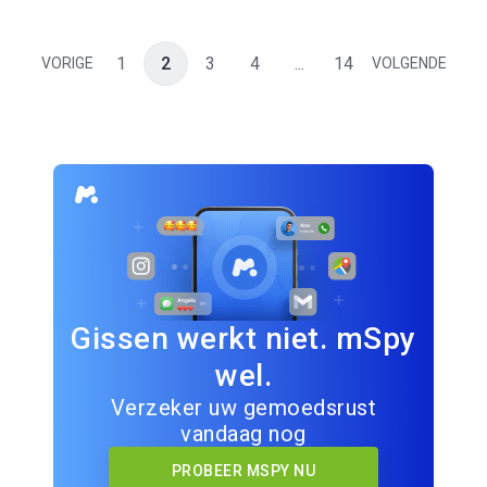
1
2
3
4
...
14
VORIGE
VOLGENDE
Gissen werkt niet. mSpy
wel.
Verzeker uw gemoedsrust
vandaag nog
PROBEER MSPY NU