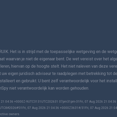
t is in strijd met de toepasselijke wetgeving en de wetgev
aat waarvan je niet de eigenaar bent. De wet vereist over het a
lleren, hiervan op de hoogte stelt. Het niet naleven van deze ver
nt uw eigen juridisch adviseur te raadplegen met betrekking tot de
alleert en gebruikt. U bent zelf verantwoordelijk voor het insta
 mSpy niet verantwoordelijk kan worden gehouden.
026 21:04:36 +0000Z-9UTC3131UTC202631 07pm31pm-31Fri, 07 Aug 2026 21:04:
UTC8#2026#!31Fri, 07 Aug 2026 21:04:36 +0000Z3631#/31Fri, 07 Aug 2026 21:0
ective owners.