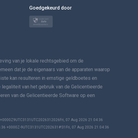
BEWEEG DE MUIS NAAR
Goedgekeurd door
Türkçe
Polski
日本
ing van je lokale rechtsgebied om de
Norsk
lgemeen dat je de eigenaars van de apparaten waarop
Svenska
eiste kan resulteren in ernstige geldboetes en
 legaliteit van het gebruik van de Gelicentieerde
VERSPREIDINGทย
lleren van de Gelicentieerde Software op een
简体中文
Dansk
36 +0000Z9UTC3131UTC2026312026Fri, 07 Aug 2026 21:04:36
4:36 +0000Z-9UTC3131UTC202631#!31Fri, 07 Aug 2026 21:04:36
हिंदी