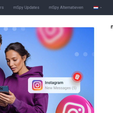
rs
mSpy Updates
mSpy Alternatieven