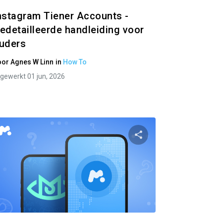
nstagram Tiener Accounts -
edetailleerde handleiding voor
uders
oor
Agnes W Linn
in
How To
jgewerkt 01 jun, 2026
ger
Partager
ok
Twitter
Facebook
Link kopiëren
Link 