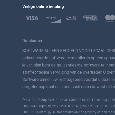
Veilige online betaling
Disclaimer
SOFTWARE ALLEEN BEDOELD VOOR LEGAAL GEBRUIK. He
gelicentieerde software te installeren op een appar
je van plan bent de gelicentieerde software te insta
strafrechtelijke vervolging van de overtreder. U die
Software binnen uw rechtsgebied voordat u deze inst
dergelijk apparaat en u bent zich ervan bewust dat
© #!31Fri, 07 Aug 2026 21:04:36 +0000Z3631#31Fri, 07 Aug 2
+0000049048pmFriday=28#!31Fri, 07 Aug 2026 21:04:36 +0000Z
+0000ZUTC8# mSpy. All trademarks are the property of their resp