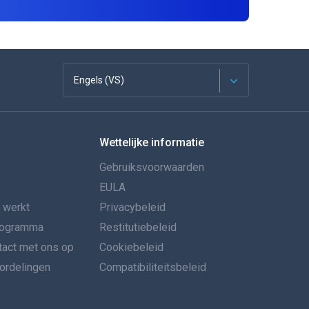
Engels (VS)
Français
Wettelijke informatie
Español
Gebruiksvoorwaarden
Deutsch
EULA
 werkt
Privacybeleid
Portugees
programma
Restitutiebeleid
act met ons op
Italiano
Cookiebeleid
rdelingen
Compatibiliteitsbeleid
العربية