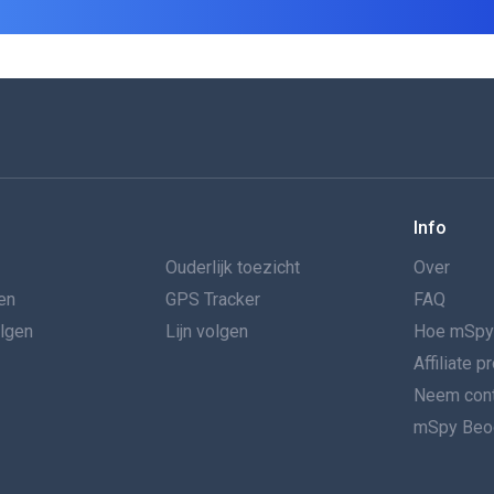
Info
Ouderlijk toezicht
Over
en
GPS Tracker
FAQ
olgen
Lijn volgen
Hoe mSpy
Affiliate 
Neem cont
mSpy Beoo