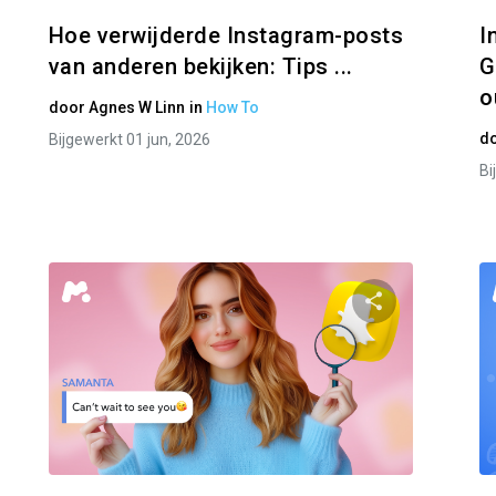
Hoe verwijderde Instagram-posts
I
van anderen bekijken: Tips ...
G
o
door
Agnes W Linn
in
How To
d
Bijgewerkt 01 jun, 2026
Bi
Partager
Parta
Facebook
Twitter
Facebo
Link kopiëren