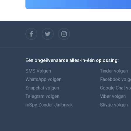
Eén ongeëvenaarde alles-in-één oplossing:
SMS Volgen
Tinder volgen
WhatsApp volgen
Facebook volg
Snapchat volgen
Google Chat v
Telegram volgen
Viber volgen
mSpy Zonder Jailbreak
Skype volgen