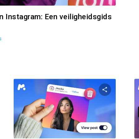
n Instagram: Een veiligheidsgids
s
Partager
Parta
Facebook
Twitter
Facebo
Link kopiëren