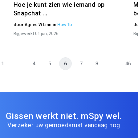
Hoe je kunt zien wie iemand op
M
Snapchat ...
b
door
Agnes W Linn
in
How To
d
Bijgewerkt 01 jun, 2026
Bi
1
...
4
5
6
7
8
...
46
Gissen werkt niet. mSpy wel.
Verzeker uw gemoedsrust vandaag nog