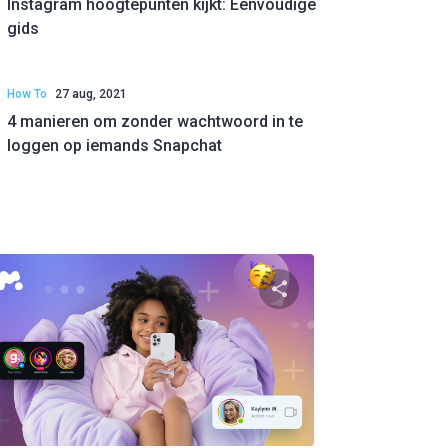
Instagram hoogtepunten kijkt: Eenvoudige
gids
How To
27 aug, 2021
4 manieren om zonder wachtwoord in te
loggen op iemands Snapchat
ger
Partager
ok
Twitter
Facebook
Link kopiëren
Link 