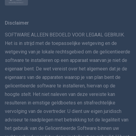
Norsk
Svenska
Disclaimer
VERSPREIDINGทย
SOFTWARE ALLEEN BEDOELD VOOR LEGAAL GEBRUIK.
Het is in strijd met de toepasselijke wetgeving en de
简体中文
wetgeving van je lokale rechtsgebied om de gelicentieerde
software te installeren op een apparaat waarvan je niet de
Dansk
eigenaar bent. De wet vereist over het algemeen dat je de
हिंदी
eigenaars van de apparaten waarop je van plan bent de
gelicentieerde software te installeren, hiervan op de
Nederlands
hoogte stelt. Het niet naleven van deze vereiste kan
resulteren in ernstige geldboetes en strafrechtelijke
עברית
vervolging van de overtreder. U dient uw eigen juridisch
adviseur te raadplegen met betrekking tot de legaliteit van
Română
het gebruik van de Gelicentieerde Software binnen uw
Ελληνικά