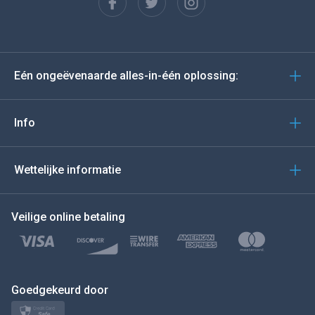
Español
Deutsch
Eén ongeëvenaarde alles-in-één oplossing:
Portugees
Italiano
Info
العربية
Wettelijke informatie
BEWEEG DE MUIS NAAR
Veilige online betaling
Türkçe
Polski
日本
Goedgekeurd door