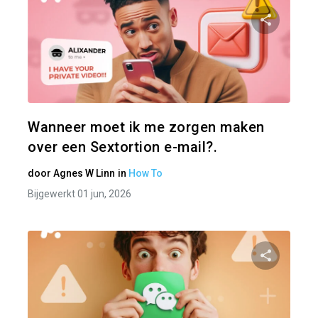
Pa
Twitter
Wanneer moet ik me zorgen maken
over een Sextortion e-mail?.
door
Agnes W Linn
in
How To
Bijgewerkt 01 jun, 2026
Pa