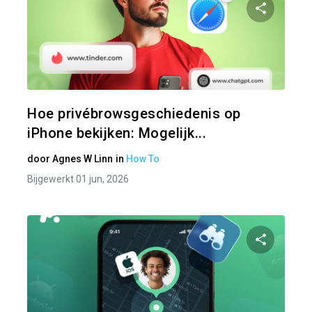
Pa
Twitter
Hoe privébrowsgeschiedenis op
iPhone bekijken: Mogelijk...
door
Agnes W Linn
in
How To
Bijgewerkt 01 jun, 2026
Pa