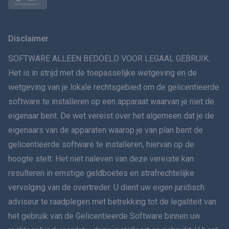
Norsk
Svenska
Disclaimer
VERSPREIDINGทย
SOFTWARE ALLEEN BEDOELD VOOR LEGAAL GEBRUIK.
Het is in strijd met de toepasselijke wetgeving en de
简体中文
wetgeving van je lokale rechtsgebied om de gelicentieerde
software te installeren op een apparaat waarvan je niet de
Dansk
eigenaar bent. De wet vereist over het algemeen dat je de
हिंदी
eigenaars van de apparaten waarop je van plan bent de
gelicentieerde software te installeren, hiervan op de
Nederlands
hoogte stelt. Het niet naleven van deze vereiste kan
resulteren in ernstige geldboetes en strafrechtelijke
עברית
vervolging van de overtreder. U dient uw eigen juridisch
adviseur te raadplegen met betrekking tot de legaliteit van
Română
het gebruik van de Gelicentieerde Software binnen uw
Ελληνικά