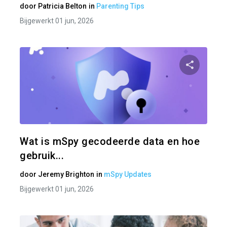
door
Patricia Belton
in
Parenting Tips
Bijgewerkt 01 jun, 2026
Pa
Twitter
Wat is mSpy gecodeerde data en hoe
gebruik...
door
Jeremy Brighton
in
mSpy Updates
Bijgewerkt 01 jun, 2026