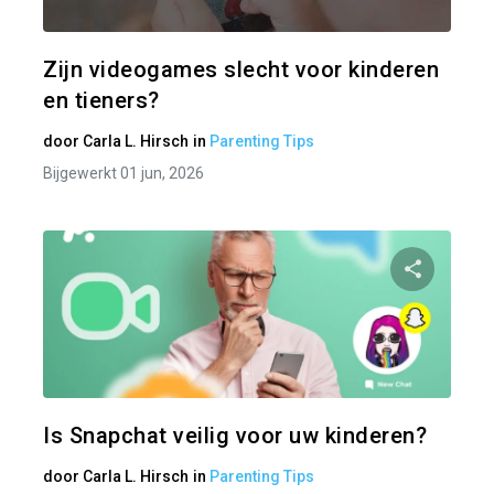
Twitter
Zijn videogames slecht voor kinderen
en tieners?
door
Carla L. Hirsch
in
Parenting Tips
Bijgewerkt 01 jun, 2026
Pa
Twitter
Is Snapchat veilig voor uw kinderen?
door
Carla L. Hirsch
in
Parenting Tips