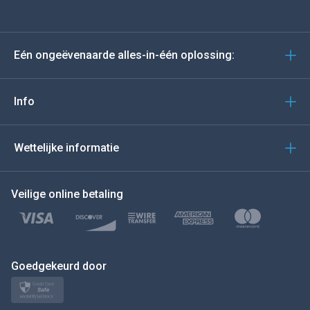
Deutsch
Eén ongeëvenaarde alles-in-één oplossing:
Portugees
Italiano
Info
العربية
Wettelijke informatie
BEWEEG DE MUIS NAAR
Veilige online betaling
Türkçe
Polski
日本
Goedgekeurd door
Norsk