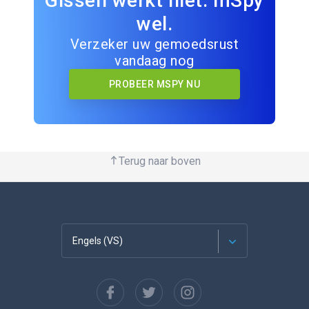
Gissen werkt niet. mSpy
wel.
Verzeker uw gemoedsrust
vandaag nog
PROBEER MSPY NU
Terug naar boven
Engels (VS)
Français
Español