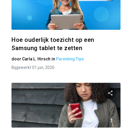
Pa
Twitter
Hoe ouderlijk toezicht op een
Samsung tablet te zetten
door
Carla L. Hirsch
in
Parenting Tips
Bijgewerkt 01 jun, 2026
Pa
Twitter