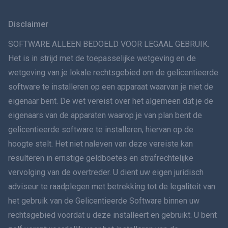
Svenska
Disclaimer
VERSPREIDINGทย
SOFTWARE ALLEEN BEDOELD VOOR LEGAAL GEBRUIK.
Het is in strijd met de toepasselijke wetgeving en de
简体中文
wetgeving van je lokale rechtsgebied om de gelicentieerde
software te installeren op een apparaat waarvan je niet de
Dansk
eigenaar bent. De wet vereist over het algemeen dat je de
हिंदी
eigenaars van de apparaten waarop je van plan bent de
gelicentieerde software te installeren, hiervan op de
Nederlands
hoogte stelt. Het niet naleven van deze vereiste kan
resulteren in ernstige geldboetes en strafrechtelijke
עברית
vervolging van de overtreder. U dient uw eigen juridisch
adviseur te raadplegen met betrekking tot de legaliteit van
Română
het gebruik van de Gelicentieerde Software binnen uw
Ελληνικά
rechtsgebied voordat u deze installeert en gebruikt. U bent