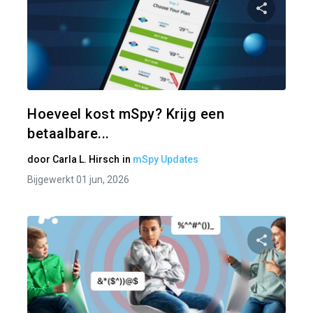
Pa
Twitter
Hoeveel kost mSpy? Krijg een
betaalbare...
door
Carla L. Hirsch
in
mSpy Updates
Bijgewerkt 01 jun, 2026
Pa