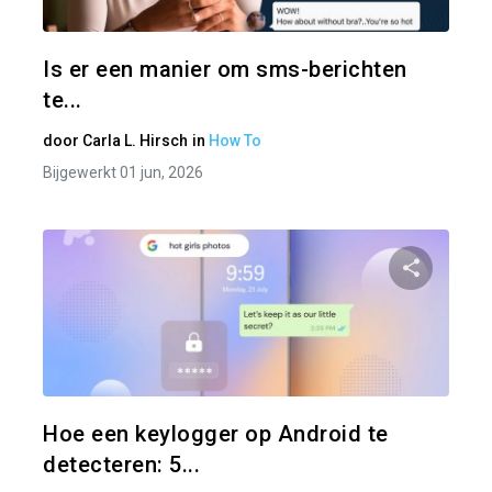
Twitter
Is er een manier om sms-berichten
te...
door
Carla L. Hirsch
in
How To
Bijgewerkt 01 jun, 2026
Pa
Twitter
Hoe een keylogger op Android te
detecteren: 5...