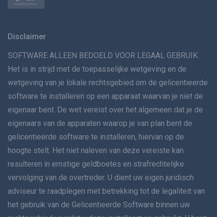
Norsk
Svenska
Disclaimer
VERSPREIDINGทย
SOFTWARE ALLEEN BEDOELD VOOR LEGAAL GEBRUIK.
Het is in strijd met de toepasselijke wetgeving en de
简体中文
wetgeving van je lokale rechtsgebied om de gelicentieerde
software te installeren op een apparaat waarvan je niet de
Dansk
eigenaar bent. De wet vereist over het algemeen dat je de
हिंदी
eigenaars van de apparaten waarop je van plan bent de
gelicentieerde software te installeren, hiervan op de
Nederlands
hoogte stelt. Het niet naleven van deze vereiste kan
resulteren in ernstige geldboetes en strafrechtelijke
עברית
vervolging van de overtreder. U dient uw eigen juridisch
adviseur te raadplegen met betrekking tot de legaliteit van
Română
het gebruik van de Gelicentieerde Software binnen uw
Ελληνικά