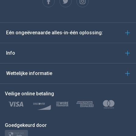
Español
Deutsch
Eén ongeëvenaarde alles-in-één oplossing:
Portugees
Italiano
Info
العربية
Wettelijke informatie
BEWEEG DE MUIS NAAR
Veilige online betaling
Türkçe
Polski
日本
Goedgekeurd door