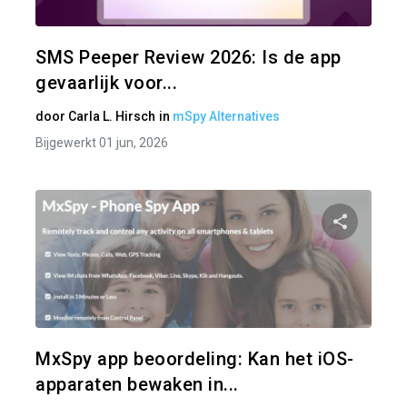
Twitter
SMS Peeper Review 2026: Is de app
gevaarlijk voor...
door
Carla L. Hirsch
in
mSpy Alternatives
Bijgewerkt 01 jun, 2026
Pa
Twitter
MxSpy app beoordeling: Kan het iOS-
apparaten bewaken in...