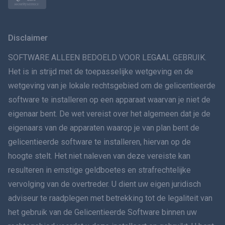
Norsk
Svenska
Disclaimer
VERSPREIDINGทย
SOFTWARE ALLEEN BEDOELD VOOR LEGAAL GEBRUIK.
Het is in strijd met de toepasselijke wetgeving en de
简体中文
wetgeving van je lokale rechtsgebied om de gelicentieerde
software te installeren op een apparaat waarvan je niet de
Dansk
eigenaar bent. De wet vereist over het algemeen dat je de
हिंदी
eigenaars van de apparaten waarop je van plan bent de
gelicentieerde software te installeren, hiervan op de
Nederlands
hoogte stelt. Het niet naleven van deze vereiste kan
resulteren in ernstige geldboetes en strafrechtelijke
עברית
vervolging van de overtreder. U dient uw eigen juridisch
adviseur te raadplegen met betrekking tot de legaliteit van
Română
het gebruik van de Gelicentieerde Software binnen uw
Ελληνικά