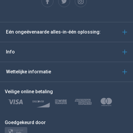
Español
Deutsch
Eén ongeëvenaarde alles-in-één oplossing:
Portugees
Italiano
Info
العربية
Wettelijke informatie
BEWEEG DE MUIS NAAR
Veilige online betaling
Türkçe
Polski
日本
Goedgekeurd door