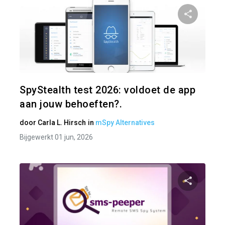
Pa
Twitter
SpyStealth test 2026: voldoet de app
aan jouw behoeften?.
door
Carla L. Hirsch
in
mSpy Alternatives
Bijgewerkt 01 jun, 2026
Pa