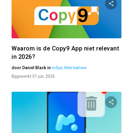
Pa
Twitter
Waarom is de Copy9 App niet relevant
in 2026?
door
Daniel Black
in
mSpy Alternatives
Bijgewerkt 01 jun, 2026
Pa