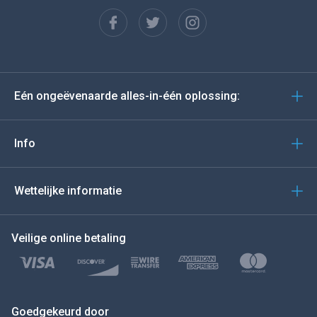
Français
Español
Deutsch
Eén ongeëvenaarde alles-in-één oplossing:
Portugees
Italiano
Info
العربية
Wettelijke informatie
BEWEEG DE MUIS NAAR
Veilige online betaling
Türkçe
Polski
日本
Goedgekeurd door