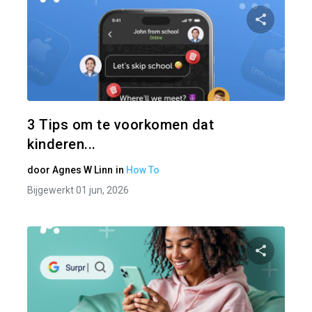
Pa
Twitter
3 Tips om te voorkomen dat
kinderen...
door
Agnes W Linn
in
How To
Bijgewerkt 01 jun, 2026
Pa