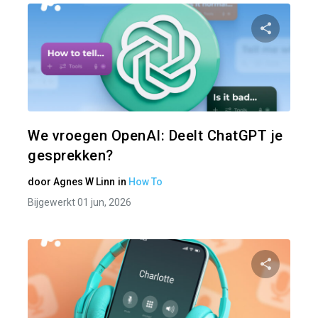
Pa
Twitter
We vroegen OpenAI: Deelt ChatGPT je
gesprekken?
door
Agnes W Linn
in
How To
Bijgewerkt 01 jun, 2026
Pa