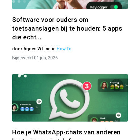
Twitter
Software voor ouders om
toetsaanslagen bij te houden: 5 apps
die echt...
door
Agnes W Linn
in
How To
Bijgewerkt 01 jun, 2026
Pa
Twitter
Hoe je WhatsApp-chats van anderen