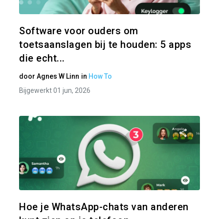
Twitter
Software voor ouders om
toetsaanslagen bij te houden: 5 apps
die echt...
door
Agnes W Linn
in
How To
Bijgewerkt 01 jun, 2026
Pa
Twitter
Hoe je WhatsApp-chats van anderen