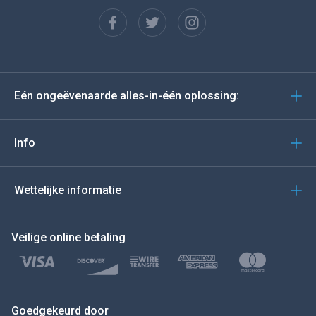
Français
Español
Deutsch
Eén ongeëvenaarde alles-in-één oplossing:
Portugees
Italiano
Info
العربية
Wettelijke informatie
BEWEEG DE MUIS NAAR
Veilige online betaling
Türkçe
Polski
日本
Goedgekeurd door