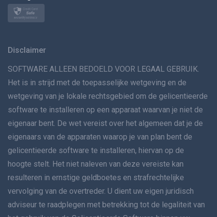
Norsk
Svenska
Disclaimer
VERSPREIDINGทย
SOFTWARE ALLEEN BEDOELD VOOR LEGAAL GEBRUIK.
Het is in strijd met de toepasselijke wetgeving en de
简体中文
wetgeving van je lokale rechtsgebied om de gelicentieerde
software te installeren op een apparaat waarvan je niet de
Dansk
eigenaar bent. De wet vereist over het algemeen dat je de
हिंदी
eigenaars van de apparaten waarop je van plan bent de
gelicentieerde software te installeren, hiervan op de
Nederlands
hoogte stelt. Het niet naleven van deze vereiste kan
resulteren in ernstige geldboetes en strafrechtelijke
עברית
vervolging van de overtreder. U dient uw eigen juridisch
adviseur te raadplegen met betrekking tot de legaliteit van
Română