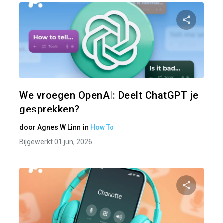
Pa
Twitter
We vroegen OpenAI: Deelt ChatGPT je
gesprekken?
door
Agnes W Linn
in
How To
Bijgewerkt 01 jun, 2026
Pa