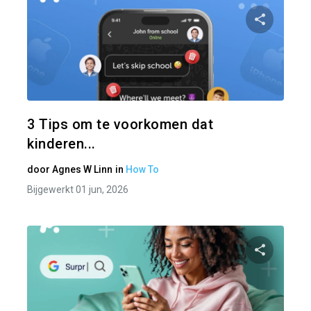
Pa
Twitter
3 Tips om te voorkomen dat
kinderen...
door
Agnes W Linn
in
How To
Bijgewerkt 01 jun, 2026
Pa