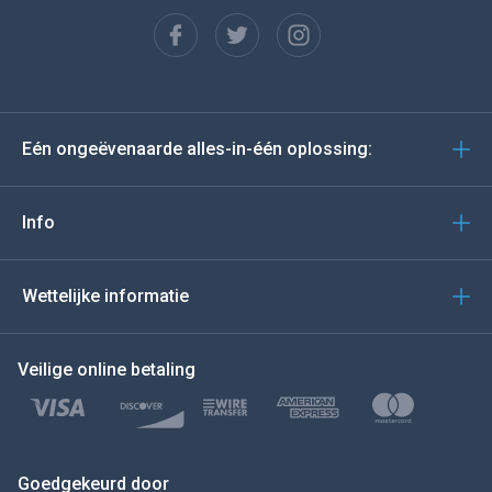
Français
Español
Deutsch
Eén ongeëvenaarde alles-in-één oplossing:
Portugees
Italiano
Info
العربية
Wettelijke informatie
BEWEEG DE MUIS NAAR
Veilige online betaling
Türkçe
Polski
日本
Goedgekeurd door