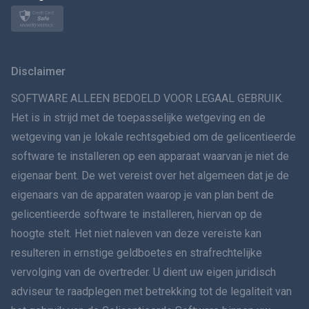
Norsk
Svenska
Disclaimer
VERSPREIDINGทย
SOFTWARE ALLEEN BEDOELD VOOR LEGAAL GEBRUIK.
Het is in strijd met de toepasselijke wetgeving en de
简体中文
wetgeving van je lokale rechtsgebied om de gelicentieerde
software te installeren op een apparaat waarvan je niet de
Dansk
eigenaar bent. De wet vereist over het algemeen dat je de
हिंदी
eigenaars van de apparaten waarop je van plan bent de
gelicentieerde software te installeren, hiervan op de
Nederlands
hoogte stelt. Het niet naleven van deze vereiste kan
resulteren in ernstige geldboetes en strafrechtelijke
עברית
vervolging van de overtreder. U dient uw eigen juridisch
adviseur te raadplegen met betrekking tot de legaliteit van
Română