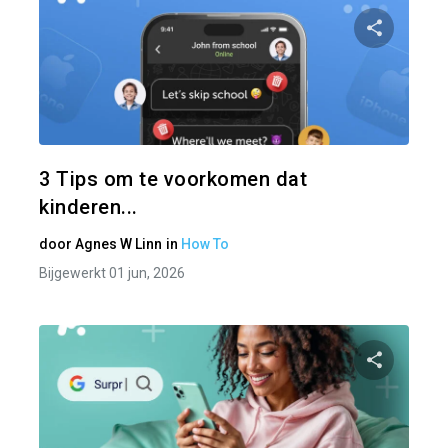
Pa
Twitter
3 Tips om te voorkomen dat
kinderen...
door
Agnes W Linn
in
How To
Bijgewerkt 01 jun, 2026
Pa