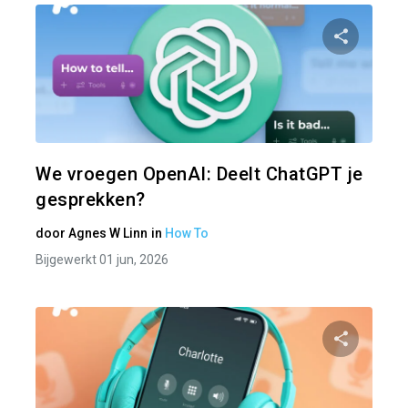
Pa
Twitter
We vroegen OpenAI: Deelt ChatGPT je
gesprekken?
door
Agnes W Linn
in
How To
Bijgewerkt 01 jun, 2026
Pa