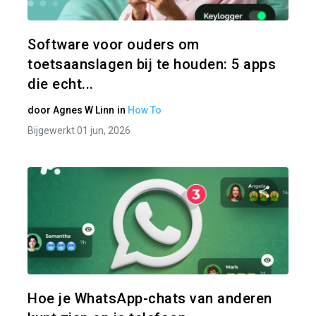
Twitter
Software voor ouders om
toetsaanslagen bij te houden: 5 apps
die echt...
door
Agnes W Linn
in
How To
Bijgewerkt 01 jun, 2026
Pa
Twitter
Hoe je WhatsApp-chats van anderen