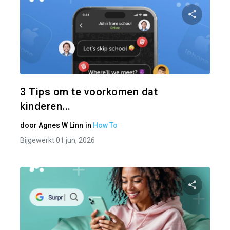
Pa
Twitter
3 Tips om te voorkomen dat
kinderen...
door
Agnes W Linn
in
How To
Bijgewerkt 01 jun, 2026
Pa