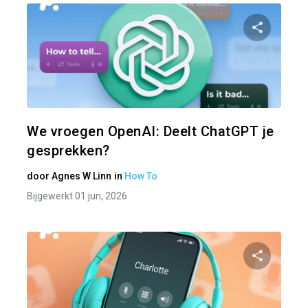
Pa
Twitter
We vroegen OpenAI: Deelt ChatGPT je
gesprekken?
door
Agnes W Linn
in
How To
Bijgewerkt 01 jun, 2026
Pa