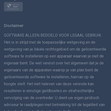
Norsk
Svenska
Disclaimer
VERSPREIDINGทย
SOFTWARE ALLEEN BEDOELD VOOR LEGAAL GEBRUIK.
Het is in strijd met de toepasselijke wetgeving en de
简体中文
wetgeving van je lokale rechtsgebied om de gelicentieerde
software te installeren op een apparaat waarvan je niet de
Dansk
eigenaar bent. De wet vereist over het algemeen dat je de
हिंदी
eigenaars van de apparaten waarop je van plan bent de
gelicentieerde software te installeren, hiervan op de
Nederlands
hoogte stelt. Het niet naleven van deze vereiste kan
resulteren in ernstige geldboetes en strafrechtelijke
עברית
vervolging van de overtreder. U dient uw eigen juridisch
adviseur te raadplegen met betrekking tot de legaliteit van
Română