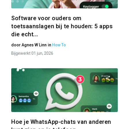
Twitter
Software voor ouders om
toetsaanslagen bij te houden: 5 apps
die echt...
door
Agnes W Linn
in
How To
Bijgewerkt 01 jun, 2026
Pa
Twitter
Hoe je WhatsApp-chats van anderen