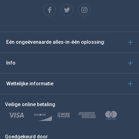
Français
Español
Deutsch
Eén ongeëvenaarde alles-in-één oplossing:
Portugees
Italiano
Info
العربية
Wettelijke informatie
BEWEEG DE MUIS NAAR
Veilige online betaling
Türkçe
Polski
日本
Goedgekeurd door