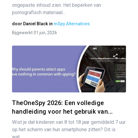
ongepaste inhoud zien. Het beperken van
pornografisch materiaal...
door
Daniel Black
in
mSpy Alternatives
Bijgewerkt 01 jun, 2026
Pa
Twitter
TheOneSpy 2026: Een volledige
handleiding voor het gebruik van...
Wist je dat kinderen van 8 tot 18 jaar gemiddeld 7 uur
op het scherm van hun smartphone zitten? Dit is
wat...