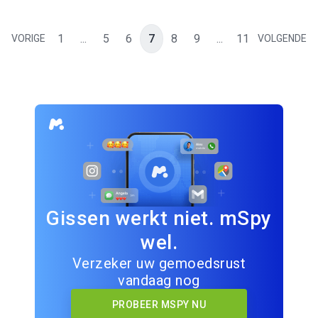
1
...
5
6
7
8
9
...
11
VORIGE
VOLGENDE
Gissen werkt niet. mSpy
wel.
Verzeker uw gemoedsrust
vandaag nog
PROBEER MSPY NU