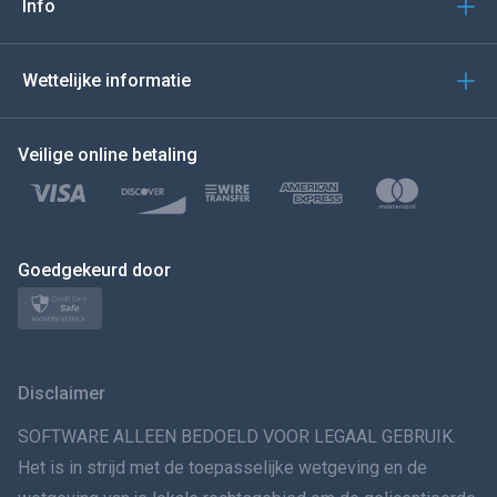
Italiano
Info
العربية
Wettelijke informatie
BEWEEG DE MUIS NAAR
Veilige online betaling
Türkçe
Polski
日本
Goedgekeurd door
Norsk
Svenska
Disclaimer
VERSPREIDINGทย
SOFTWARE ALLEEN BEDOELD VOOR LEGAAL GEBRUIK.
Het is in strijd met de toepasselijke wetgeving en de
简体中文