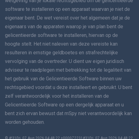
wetgeving van je lokale rechtsgebied om de gelicentieerde
software te installeren op een apparaat waarvan je niet de
Dansk
eigenaar bent. De wet vereist over het algemeen dat je de
हिंदी
eigenaars van de apparaten waarop je van plan bent de
gelicentieerde software te installeren, hiervan op de
Nederlands
hoogte stelt. Het niet naleven van deze vereiste kan
resulteren in ernstige geldboetes en strafrechtelijke
עברית
vervolging van de overtreder. U dient uw eigen juridisch
adviseur te raadplegen met betrekking tot de legaliteit van
Română
het gebruik van de Gelicentieerde Software binnen uw
Ελληνικά
rechtsgebied voordat u deze installeert en gebruikt. U bent
zelf verantwoordelijk voor het installeren van de
Tiếng Việt
Gelicentieerde Software op een dergelijk apparaat en u
bent zich ervan bewust dat mSpy niet verantwoordelijk kan
繁體中文
worden gehouden.
Slovenië
© #!31Fri, 07 Aug 2026 04:48:22 +0000Z2231#31Fri, 07 Aug 2026 04:48:22