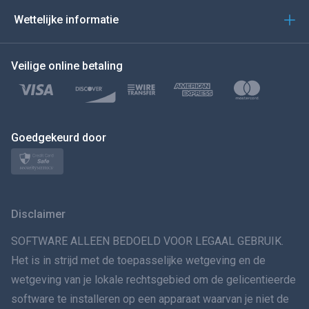
العربية
Wettelijke informatie
BEWEEG DE MUIS NAAR
Veilige online betaling
Türkçe
Polski
日本
Goedgekeurd door
Norsk
Svenska
Disclaimer
VERSPREIDINGทย
SOFTWARE ALLEEN BEDOELD VOOR LEGAAL GEBRUIK.
Het is in strijd met de toepasselijke wetgeving en de
简体中文
wetgeving van je lokale rechtsgebied om de gelicentieerde
software te installeren op een apparaat waarvan je niet de
Dansk