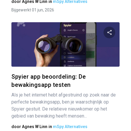
door
Agnes W Linn
in
mSpy Alternatives
Bijgewerkt 01 jun, 2026
Pa
Twitter
Spyier app beoordeling: De
bewakingsapp testen
Als je het internet hebt afgestruind op zoek naar de
perfecte bewakingsapp, ben je waarschijnlijk op
Spyier gestuit. De relatieve nieuwkomer op het
gebied van bewaking heeft mensen...
door
Agnes W Linn
in
mSpy Alternatives