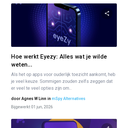
Pa
Twitter
Hoe werkt Eyezy: Alles wat je wilde
weten...
Als het op apps voor ouderlijk toezicht aankomt, heb
je veel keuze. Sommigen zouden zelfs zeggen dat
er veel te veel opties zijn om...
door
Agnes W Linn
in
mSpy Alternatives
Bijgewerkt 01 jun, 2026
Ber