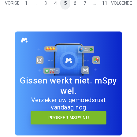
1
...
3
4
5
6
7
...
11
VORIGE
VOLGENDE
Gissen werkt niet. mSpy
wel.
Verzeker uw gemoedsrust
vandaag nog
PROBEER MSPY NU