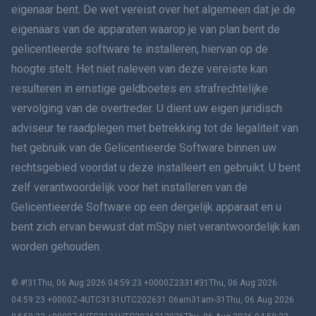
eigenaar bent. De wet vereist over het algemeen dat je de
हिंदी
eigenaars van de apparaten waarop je van plan bent de
gelicentieerde software te installeren, hiervan op de
Nederlands
hoogte stelt. Het niet naleven van deze vereiste kan
resulteren in ernstige geldboetes en strafrechtelijke
עברית
vervolging van de overtreder. U dient uw eigen juridisch
adviseur te raadplegen met betrekking tot de legaliteit van
Română
het gebruik van de Gelicentieerde Software binnen uw
Ελληνικά
rechtsgebied voordat u deze installeert en gebruikt. U bent
zelf verantwoordelijk voor het installeren van de
Tiếng Việt
Gelicentieerde Software op een dergelijk apparaat en u
bent zich ervan bewust dat mSpy niet verantwoordelijk kan
繁體中文
worden gehouden.
Slovenië
© #!31Thu, 06 Aug 2026 04:59:23 +0000Z2331#31Thu, 06 Aug 2026
Bahasa Melayu
04:59:23 +0000Z-4UTC3131UTC202631 06am31am-31Thu, 06 Aug 2026