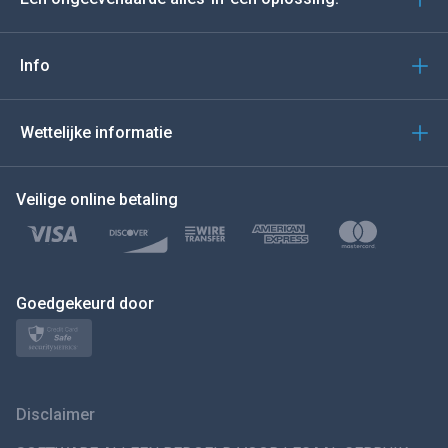
Portugees
Italiano
Info
العربية
Wettelijke informatie
BEWEEG DE MUIS NAAR
Veilige online betaling
Türkçe
Polski
日本
Goedgekeurd door
Norsk
Svenska
Disclaimer
VERSPREIDINGทย