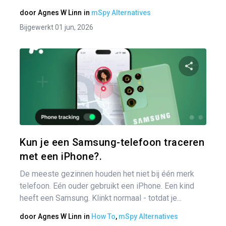
door
Agnes W Linn
in
mSpy Alternatives
Bijgewerkt 01 jun, 2026
Ber
nav
Pa
Twitter
Kun je een Samsung-telefoon traceren
met een iPhone?.
De meeste gezinnen houden het niet bij één merk
telefoon. Eén ouder gebruikt een iPhone. Een kind
heeft een Samsung. Klinkt normaal - totdat je...
door
Agnes W Linn
in
How To
,
mSpy Alternatives