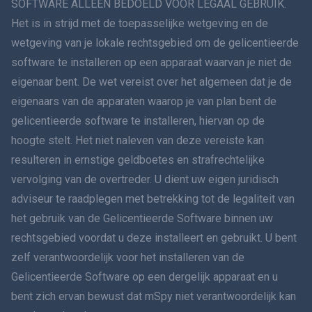
SOFTWARE ALLEEN BEDOELD VOOR LEGAAL GEBRUIK.
Het is in strijd met de toepasselijke wetgeving en de
简体中文
wetgeving van je lokale rechtsgebied om de gelicentieerde
software te installeren op een apparaat waarvan je niet de
Dansk
eigenaar bent. De wet vereist over het algemeen dat je de
हिंदी
eigenaars van de apparaten waarop je van plan bent de
gelicentieerde software te installeren, hiervan op de
Nederlands
hoogte stelt. Het niet naleven van deze vereiste kan
resulteren in ernstige geldboetes en strafrechtelijke
עברית
vervolging van de overtreder. U dient uw eigen juridisch
adviseur te raadplegen met betrekking tot de legaliteit van
Română
het gebruik van de Gelicentieerde Software binnen uw
Ελληνικά
rechtsgebied voordat u deze installeert en gebruikt. U bent
zelf verantwoordelijk voor het installeren van de
Tiếng Việt
Gelicentieerde Software op een dergelijk apparaat en u
bent zich ervan bewust dat mSpy niet verantwoordelijk kan
繁體中文