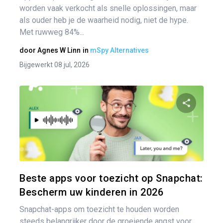
worden vaak verkocht als snelle oplossingen, maar
als ouder heb je de waarheid nodig, niet de hype.
Met ruwweg 84%...
door
Agnes W Linn
in
mSpy Alternatives
Bijgewerkt 08 jul, 2026
Pa
Twitter
Beste apps voor toezicht op Snapchat:
Bescherm uw kinderen in 2026
Snapchat-apps om toezicht te houden worden
steeds belangrijker door de groeiende angst voor