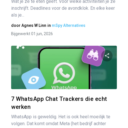
Wat je ze te eten geeft. Voor welke activiteiten je ze
inschrijft. Deadlines voor de avondklok. En elke keer
als je...
door
Agnes W Linn
in
mSpy Alternatives
Bijgewerkt 01 jun, 2026
Pa
Twitter
7 WhatsApp Chat Trackers die echt
werken
WhatsApp is geweldig. Het is ook heel moeilijk te
volgen. Dat komt omdat Meta (het bedrijf achter