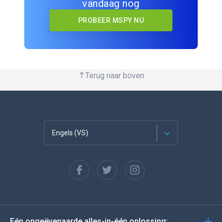
vandaag nog
PROBEER MSPY NU
Terug naar boven
Engels (VS)
Français
Español
Deutsch
Eén ongeëvenaarde alles-in-één oplossing: