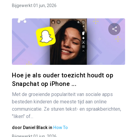
Bijgewerkt 01 jun, 2026
Pa
Twitter
Hoe je als ouder toezicht houdt op
Snapchat op iPhone ...
Met de groeiende populariteit van sociale apps
besteden kinderen de meeste tijd aan online
communicatie. Ze sturen tekst- en spraakberichten,
"liken" of...
door
Daniel Black
in
How To
Bijgewerkt 01 jun, 2026