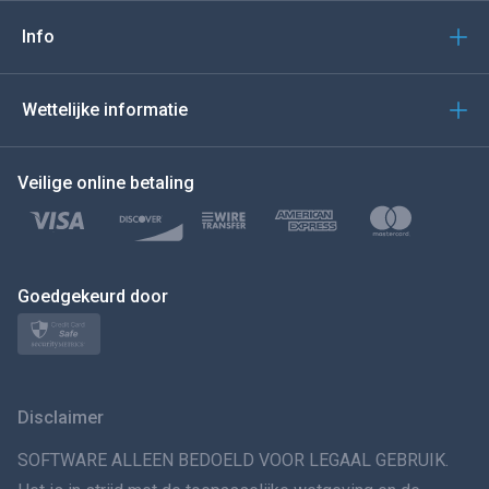
Italiano
Info
العربية
Wettelijke informatie
BEWEEG DE MUIS NAAR
Veilige online betaling
Türkçe
Polski
日本
Goedgekeurd door
Norsk
Svenska
Disclaimer
VERSPREIDINGทย
SOFTWARE ALLEEN BEDOELD VOOR LEGAAL GEBRUIK.