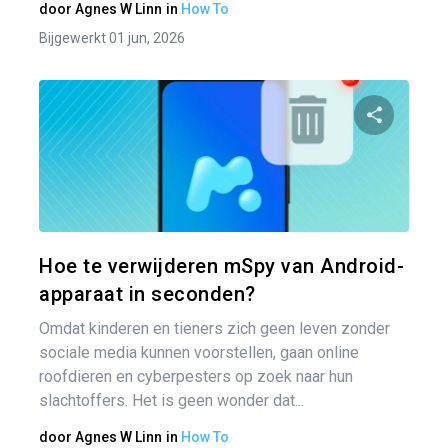
door
Agnes W Linn
in
How To
Bijgewerkt 01 jun, 2026
Pa
Twitter
Hoe te verwijderen mSpy van Android-
apparaat in seconden?
Omdat kinderen en tieners zich geen leven zonder
sociale media kunnen voorstellen, gaan online
roofdieren en cyberpesters op zoek naar hun
slachtoffers. Het is geen wonder dat...
door
Agnes W Linn
in
How To