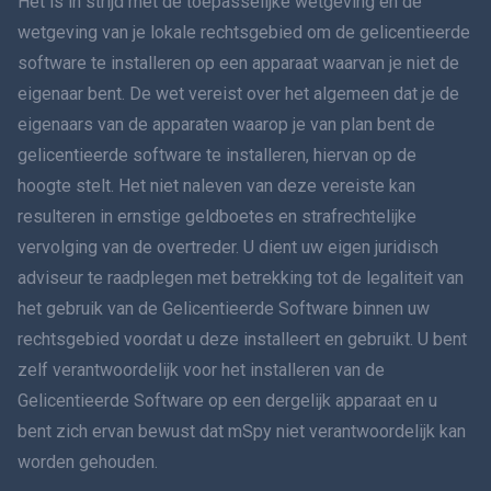
Het is in strijd met de toepasselijke wetgeving en de
简体中文
wetgeving van je lokale rechtsgebied om de gelicentieerde
software te installeren op een apparaat waarvan je niet de
Dansk
eigenaar bent. De wet vereist over het algemeen dat je de
हिंदी
eigenaars van de apparaten waarop je van plan bent de
gelicentieerde software te installeren, hiervan op de
Nederlands
hoogte stelt. Het niet naleven van deze vereiste kan
resulteren in ernstige geldboetes en strafrechtelijke
עברית
vervolging van de overtreder. U dient uw eigen juridisch
adviseur te raadplegen met betrekking tot de legaliteit van
Română
het gebruik van de Gelicentieerde Software binnen uw
Ελληνικά
rechtsgebied voordat u deze installeert en gebruikt. U bent
zelf verantwoordelijk voor het installeren van de
Tiếng Việt
Gelicentieerde Software op een dergelijk apparaat en u
bent zich ervan bewust dat mSpy niet verantwoordelijk kan
繁體中文
worden gehouden.
Slovenië