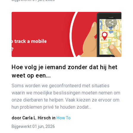
Ber
nav
Pa
Twitter
Hoe volg je iemand zonder dat hij het
weet op een...
Soms worden we geconfronteerd met situaties
waarin we moeilijke beslissingen moeten nemen om
onze dierbaren te helpen. Vaak kiezen ze ervoor om
hun problemen privé te houden zodat...
door
Carla L. Hirsch
in
How To
Bijgewerkt 01 jun, 2026