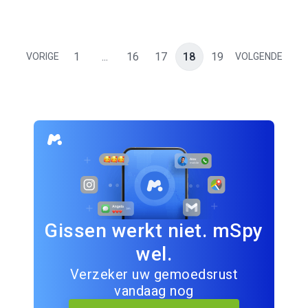
1
...
16
17
18
19
VORIGE
VOLGENDE
Gissen werkt niet. mSpy
wel.
Verzeker uw gemoedsrust
vandaag nog