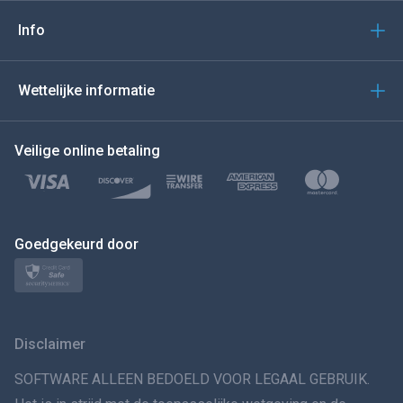
Italiano
Info
العربية
Wettelijke informatie
BEWEEG DE MUIS NAAR
Veilige online betaling
Türkçe
Polski
日本
Goedgekeurd door
Norsk
Svenska
Disclaimer
VERSPREIDINGทย
SOFTWARE ALLEEN BEDOELD VOOR LEGAAL GEBRUIK.