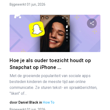
Bijgewerkt 01 jun, 2026
Pa
Twitter
Hoe je als ouder toezicht houdt op
Snapchat op iPhone ...
Met de groeiende populariteit van sociale apps
besteden kinderen de meeste tijd aan online
communicatie. Ze sturen tekst- en spraakberichten,
"liken" of...
door
Daniel Black
in
How To
Bijgewerkt 01 jun, 2026