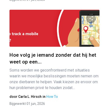
Ber
nav
Pa
Twitter
Hoe volg je iemand zonder dat hij het
weet op een...
Soms worden we geconfronteerd met situaties
waarin we moeilijke beslissingen moeten nemen om
onze dierbaren te helpen. Vaak kiezen ze ervoor om
hun problemen privé te houden zodat...
door
Carla L. Hirsch
in
How To
Bijgewerkt 01 jun, 2026