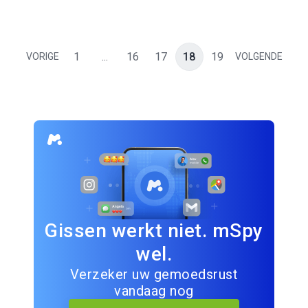
1
...
16
17
18
19
VORIGE
VOLGENDE
Gissen werkt niet. mSpy
wel.
Verzeker uw gemoedsrust
vandaag nog