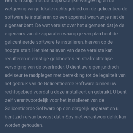
Het is in strijd met de toepasselijke wetgeving en de
简体中文
wetgeving van je lokale rechtsgebied om de gelicentieerde
software te installeren op een apparaat waarvan je niet de
Dansk
eigenaar bent. De wet vereist over het algemeen dat je de
हिंदी
eigenaars van de apparaten waarop je van plan bent de
gelicentieerde software te installeren, hiervan op de
Nederlands
hoogte stelt. Het niet naleven van deze vereiste kan
resulteren in ernstige geldboetes en strafrechtelijke
עברית
vervolging van de overtreder. U dient uw eigen juridisch
adviseur te raadplegen met betrekking tot de legaliteit van
Română
het gebruik van de Gelicentieerde Software binnen uw
Ελληνικά
rechtsgebied voordat u deze installeert en gebruikt. U bent
zelf verantwoordelijk voor het installeren van de
Tiếng Việt
Gelicentieerde Software op een dergelijk apparaat en u
bent zich ervan bewust dat mSpy niet verantwoordelijk kan
繁體中文
worden gehouden.
Slovenië