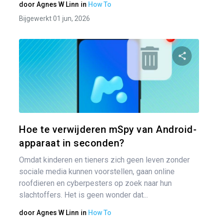
door
Agnes W Linn
in
How To
Bijgewerkt 01 jun, 2026
Pa
Twitter
Hoe te verwijderen mSpy van Android-
apparaat in seconden?
Omdat kinderen en tieners zich geen leven zonder
sociale media kunnen voorstellen, gaan online
roofdieren en cyberpesters op zoek naar hun
slachtoffers. Het is geen wonder dat...
door
Agnes W Linn
in
How To