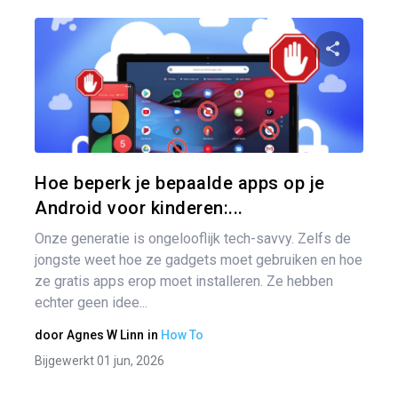
Ber
nav
Pa
Twitter
Hoe beperk je bepaalde apps op je
Android voor kinderen:...
Onze generatie is ongelooflijk tech-savvy. Zelfs de
jongste weet hoe ze gadgets moet gebruiken en hoe
ze gratis apps erop moet installeren. Ze hebben
echter geen idee...
door
Agnes W Linn
in
How To
Bijgewerkt 01 jun, 2026