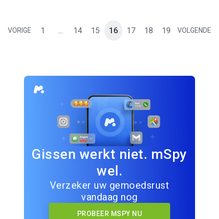
1
...
14
15
16
17
18
19
VORIGE
VOLGENDE
Gissen werkt niet. mSpy
wel.
Verzeker uw gemoedsrust
vandaag nog
PROBEER MSPY NU