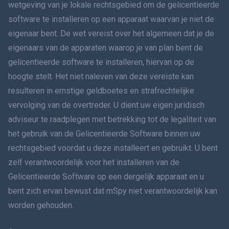
wetgeving van je lokale rechtsgebied om de gelicentieerde
software te installeren op een apparaat waarvan je niet de
Dansk
eigenaar bent. De wet vereist over het algemeen dat je de
हिंदी
eigenaars van de apparaten waarop je van plan bent de
gelicentieerde software te installeren, hiervan op de
Nederlands
hoogte stelt. Het niet naleven van deze vereiste kan
resulteren in ernstige geldboetes en strafrechtelijke
עברית
vervolging van de overtreder. U dient uw eigen juridisch
adviseur te raadplegen met betrekking tot de legaliteit van
Română
het gebruik van de Gelicentieerde Software binnen uw
Ελληνικά
rechtsgebied voordat u deze installeert en gebruikt. U bent
zelf verantwoordelijk voor het installeren van de
Tiếng Việt
Gelicentieerde Software op een dergelijk apparaat en u
bent zich ervan bewust dat mSpy niet verantwoordelijk kan
繁體中文
worden gehouden.
Slovenië