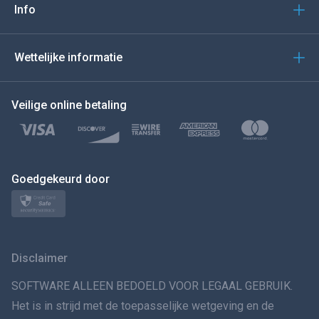
Italiano
Info
العربية
Wettelijke informatie
BEWEEG DE MUIS NAAR
Veilige online betaling
Türkçe
Polski
日本
Goedgekeurd door
Norsk
Svenska
Disclaimer
VERSPREIDINGทย
SOFTWARE ALLEEN BEDOELD VOOR LEGAAL GEBRUIK.
Het is in strijd met de toepasselijke wetgeving en de
简体中文