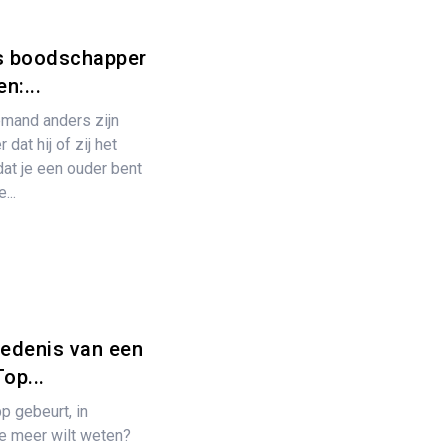
s boodschapper
n:...
iemand anders zijn
dat hij of zij het
at je een ouder bent
...
edenis van een
op...
 gebeurt, in
je meer wilt weten?