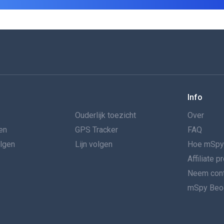
Info
Ouderlijk toezicht
Over
en
GPS Tracker
FAQ
olgen
Lijn volgen
Hoe mSpy
Affiliate 
Neem cont
mSpy Beoo