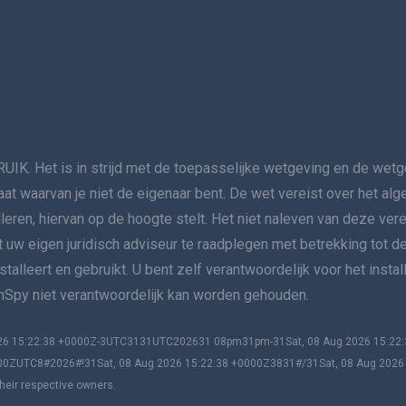
t is in strijd met de toepasselijke wetgeving en de wetgev
aat waarvan je niet de eigenaar bent. De wet vereist over het a
lleren, hiervan op de hoogte stelt. Het niet naleven van deze ver
nt uw eigen juridisch adviseur te raadplegen met betrekking tot de
alleert en gebruikt. U bent zelf verantwoordelijk voor het insta
 mSpy niet verantwoordelijk kan worden gehouden.
2026 15:22:38 +0000Z-3UTC3131UTC202631 08pm31pm-31Sat, 08 Aug 2026 15:2
00ZUTC8#2026#!31Sat, 08 Aug 2026 15:22:38 +0000Z3831#/31Sat, 08 Aug 202
heir respective owners.