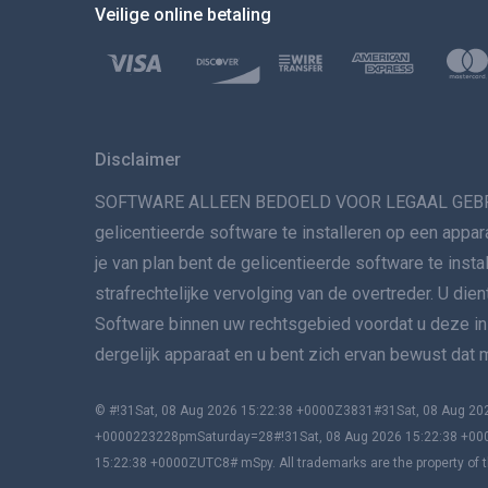
Veilige online betaling
Disclaimer
SOFTWARE ALLEEN BEDOELD VOOR LEGAAL GEBRUIK. He
gelicentieerde software te installeren op een appar
je van plan bent de gelicentieerde software te insta
strafrechtelijke vervolging van de overtreder. U die
Software binnen uw rechtsgebied voordat u deze inst
dergelijk apparaat en u bent zich ervan bewust dat
© #!31Sat, 08 Aug 2026 15:22:38 +0000Z3831#31Sat, 08 Aug 
+0000223228pmSaturday=28#!31Sat, 08 Aug 2026 15:22:38 +00
15:22:38 +0000ZUTC8# mSpy. All trademarks are the property of t