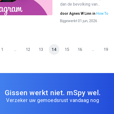
dan de bevolking van...
Twitter
Facebook
Link kopiëren
door
Agnes W Linn
in
How To
Bijgewerkt 01 jun, 2026
1
...
12
13
14
15
16
...
19
Gissen werkt niet. mSpy wel.
Verzeker uw gemoedsrust vandaag nog