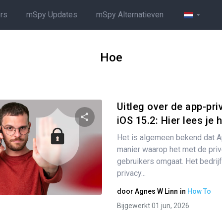
rs
mSpy Updates
mSpy Alternatieven
Hoe
Uitleg over de app-pri
iOS 15.2: Hier lees je h
Het is algemeen bekend dat Ap
Partager
manier waarop het met de pri
gebruikers omgaat. Het bedrijf
privacy...
Twitter
Facebook
Link kopiëren
door
Agnes W Linn
in
How To
Bijgewerkt 01 jun, 2026