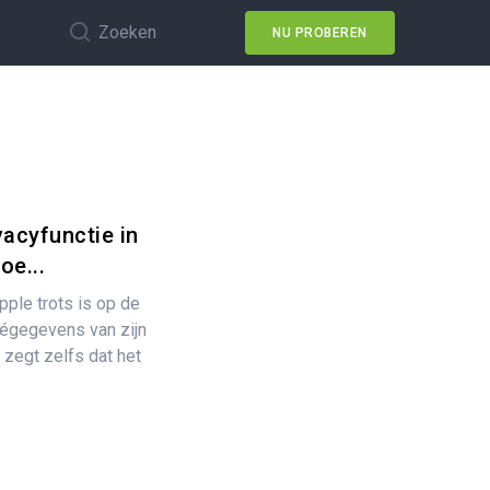
Zoeken
NU PROBEREN
vacyfunctie in
oe...
ple trots is op de
végegevens van zijn
 zegt zelfs dat het