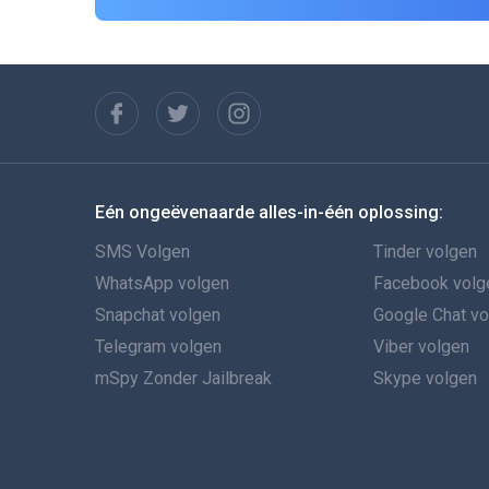
Eén ongeëvenaarde alles-in-één oplossing:
SMS Volgen
Tinder volgen
WhatsApp volgen
Facebook volg
Snapchat volgen
Google Chat v
Telegram volgen
Viber volgen
mSpy Zonder Jailbreak
Skype volgen