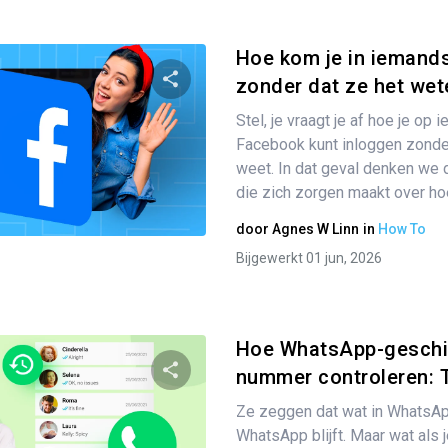
Hoe kom je in iemand
zonder dat ze het wete
Stel, je vraagt je af hoe je op 
Partager
Facebook kunt inloggen zonder 
weet. In dat geval denken we d
die zich zorgen maakt over hoe
Twitter
Facebook
Link kopiëren
door
Agnes W Linn
in
How To
Bijgewerkt 01 jun, 2026
Hoe WhatsApp-geschi
nummer controleren: T
Ze zeggen dat wat in WhatsApp
Partager
WhatsApp blijft. Maar wat als 