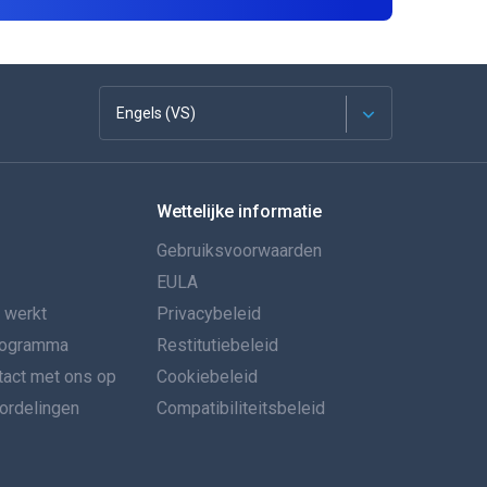
Engels (VS)
Français
Wettelijke informatie
Español
Gebruiksvoorwaarden
Deutsch
EULA
 werkt
Privacybeleid
Portugees
programma
Restitutiebeleid
act met ons op
Italiano
Cookiebeleid
rdelingen
Compatibiliteitsbeleid
العربية
BEWEEG DE MUIS NAAR