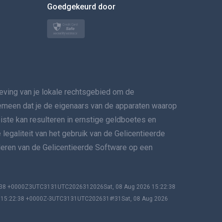
Goedgekeurd door
Türkçe
Polski
日本
ing van je lokale rechtsgebied om de
Norsk
lgemeen dat je de eigenaars van de apparaten waarop
Svenska
eiste kan resulteren in ernstige geldboetes en
 legaliteit van het gebruik van de Gelicentieerde
VERSPREIDINGทย
lleren van de Gelicentieerde Software op een
简体中文
Dansk
2:38 +0000Z3UTC3131UTC2026312026Sat, 08 Aug 2026 15:22:38
6 15:22:38 +0000Z-3UTC3131UTC202631#!31Sat, 08 Aug 2026
हिंदी