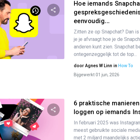
Hoe iemands Snapcha
gespreksgeschiedenis
eenvoudig...
Partager
Zitten ze op Snapchat? Dan is 
je je afvraagt hoe je de Snapc
anderen kunt zien. Snapchat b
Twitter
Facebook
Link kopiëren
ontegenzeggelijk tot de top...
door
Agnes W Linn
in
How To
Bijgewerkt 01 jun, 2026
6 praktische manieren
loggen op iemands In
In februari 2025 was Instagra
Partager
meest gebruikte sociale media
met 2 miljard maandelijks act