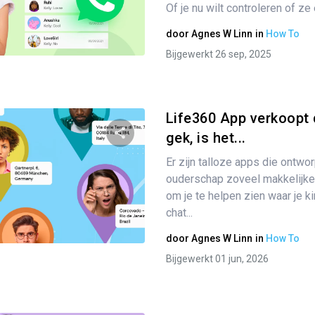
Of je nu wilt controleren of ze ee
door
Agnes W Linn
in
How To
Twitter
Facebook
Link kopiëren
Bijgewerkt 26 sep, 2025
Life360 App verkoopt 
gek, is het...
Er zijn talloze apps die ontwo
Partager
ouderschap zoveel makkelijker
om je te helpen zien waar je ki
chat...
Twitter
Facebook
Link kopiëren
door
Agnes W Linn
in
How To
Bijgewerkt 01 jun, 2026